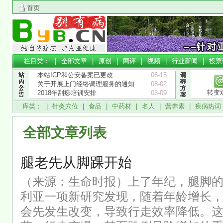
首页
栏目类： |
全部文章
|
原创
|
网评
|
视频
|
行业新闻
|
投票
本站ICP和公安备案已更改
06-15
关于开展上门经络调理服务的通知
08-02
转变
2018年刮痧培训安排
03-09
库类： |
针灸穴位
|
食品
|
中药材
|
名人
|
营养素
|
疾病热词
全部文章列表
腿老先从脚踝开始
（来源：生命时报）上了年纪，腿脚
利亚一项新研究发现，随着年龄增长
会先发生改变，导致行走效率降低。