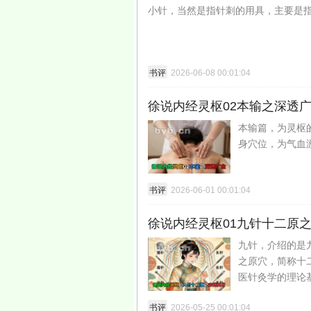
小针，当然是指针刺的用具，主要是指
书评
2026-06-08 00:01:04
徐说内经灵枢02本输之深透
本输篇，为灵枢
身穴位，为气血
书评
2026-06-01 00:01:04
徐说内经灵枢01九针十二原
九针，介绍的是
之原穴，简称十
医针灸学的理论
书评
2026-05-25 00:01:04