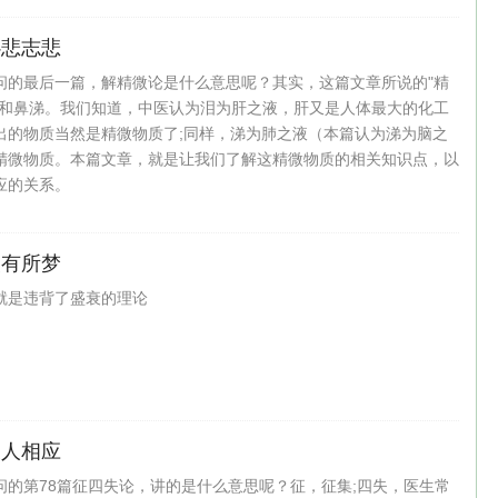
心悲志悲
问的最后一篇，解精微论是什么意思呢？其实，这篇文章所说的"精
泪和鼻涕。我们知道，中医认为泪为肝之液，肝又是人体最大的化工
出的物质当然是精微物质了;同样，涕为肺之液（本篇认为涕为脑之
精微物质。本篇文章，就是让我们了解这精微物质的相关知识点，以
应的关系。
夜有所梦
就是违背了盛衰的理论
天人相应
问的第78篇征四失论，讲的是什么意思呢？征，征集;四失，医生常