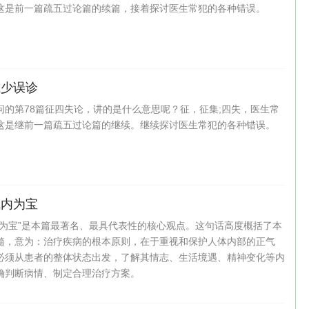
这是前一篇疏五过论篇的续篇，接着探讨医生常犯的各种错误。
减少误诊
问的第78篇征四失论，讲的是什么意思呢？征，征集;四失，医生常
这是继前一篇疏五过论篇的继续。继续探讨医生常犯的各种错误。
气内为宝
内为宝”‌是本篇最著名、最具代表性的核心观点。这句话高度概括了本
髓，意为：治疗疾病的根本原则，在于重视和保护人体内部的正气
必须从患者的整体状态出发，了解其情志、生活境遇、精神变化等内
确判断病情、制定合理治疗方案。