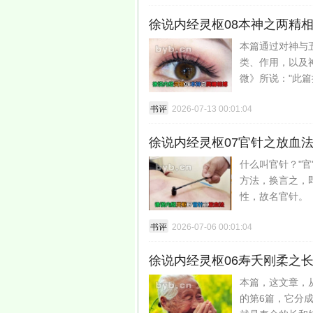
徐说内经灵枢08本神之两精
本篇通过对神与
类、作用，以及
微》所说："此篇
书评
2026-07-13 00:01:04
徐说内经灵枢07官针之放血
什么叫官针？"
方法，换言之，
性，故名官针。
书评
2026-07-06 00:01:04
徐说内经灵枢06寿夭刚柔之
本篇，这文章，从
的第6篇，它分