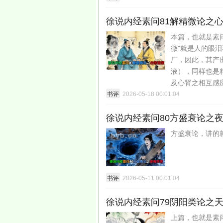
徐说内经素问81解精微论之
本篇，也就是素
微"就是人的眼
厂，因此，其产
液），同样也是
及心肾之相互感
书评
2026-05-18 00:01:04
徐说内经素问80方盛衰论之
方盛衰论，讲的
书评
2026-05-11 00:01:04
徐说内经素问79阴阳类论之
上篇，也就是素