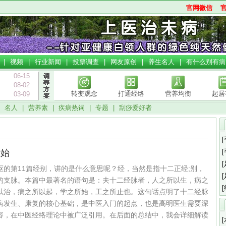
官网微信
|
视频
|
行业新闻
|
投票调查
|
网友原创
|
养生名人
|
有什么别有病
06-15
08-02
转变观念
打通经络
营养均衡
起居
03-09
|
名人
|
营养素
|
疾病热词
|
专题
|
刮痧爱好者
所始
枢的第11篇经别，讲的是什么意思呢？经，当然是指十二正经;别，
的支脉。本篇中最著名的语句是：‌夫十二经脉者，人之所以生，病之
以治，病之所以起，学之所始，工之所止也‌。这句话点明了十二经脉
病发生、康复的核心基础，是中医入门的起点，也是高明医生需要深
容，在中医经络理论中被广泛引用。在后面的总结中，我会详细解读