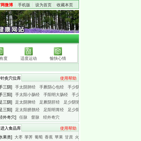
官网微博
手机版
设为首页
收藏本页
有度
适度运动
愉快心情
针灸穴位库
使用帮助
[手三阴]
手太阴肺经
手厥阴心包经
手少阴心经
[手三阳]
手太阳小肠经
手阳明大肠经
手少阳三焦经
[足三阴]
足太阴脾经
足厥阴肝经
足少阴肾经
[足三阳]
足太阳膀胱经
足阳明胃经
足少阳胆经
[经外奇穴]
任脉
督脉
经外奇穴
进入食品库
使用帮助
[水果类]
大枣
荸荠
葡萄
香蕉
苹果
甘蔗
火龙果