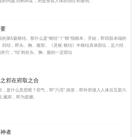
短的问题;而刚和柔，则是形容人体的强壮和瘦弱。
之要
的第5篇根结。那什么是"根结"？"根"指根本、开始，即四肢末端的
聚、归结，即头、胸、腹部。《灵枢·根结》中根结具体部位，足六经
端井穴，"结"则在头、胸、腹的一定部位
形之邪在府取之合
形，是什么意思呢？邪气，即"六淫";病形，即外邪侵入人体后五脏六
症;藏府，即为脏腑。
守神者