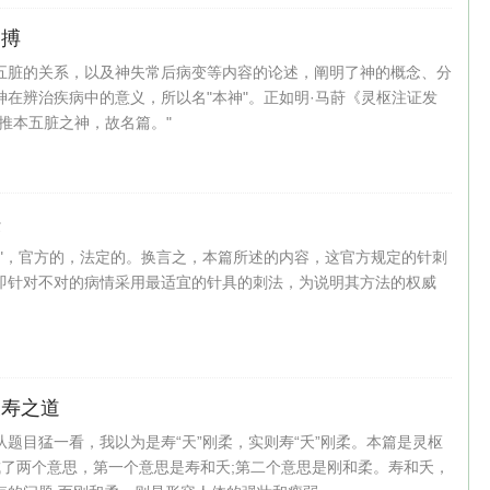
相搏
五脏的关系，以及神失常后病变等内容的论述，阐明了神的概念、分
神在辨治疾病中的意义，所以名"本神"。正如明·马莳《灵枢注证发
推本五脏之神，故名篇。"
法
官"，官方的，法定的。换言之，本篇所述的内容，这官方规定的针刺
即针对不对的病情采用最适宜的针具的刺法，为说明其方法的权威
长寿之道
题目猛一看，我以为是寿“天”刚柔，实则寿“夭”刚柔。本篇是灵枢
成了两个意思，第一个意思是寿和夭;第二个意思是刚和柔。寿和夭，