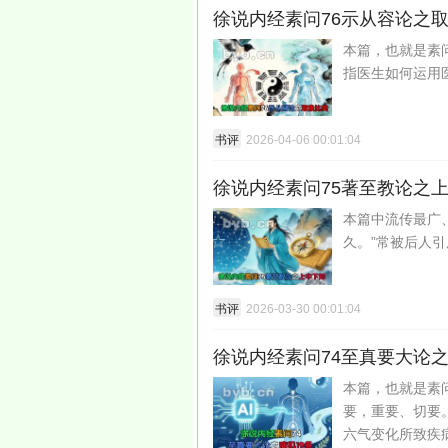
徐说内经素问76示从容论之
本篇，也就是素
指医生如何运用
书评
2026-04-06 00:01:04
徐说内经素问75著至教论之
本篇中流传最广
久。”常被后人引
书评
2026-03-30 00:01:04
徐说内经素问74至真要大论之
本篇，也就是素
要，重要、切要
六气变化所致疾