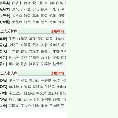
[蔬菜类]
白萝卜
百合
紫甘蓝
圆白菜
白菜
黑木耳
白木耳
[杂粮类]
薏米
红小豆
芡实
糙米
小米
花生
白瓜子
[水产类]
大头鱼
鲫鱼
草鱼
鲤鱼
鲍鱼
海带
基围虾
[肉禽蛋]
大头鱼
鲫鱼
草鱼
鲤鱼
鲍鱼
海带
基围虾
进入药材库
使用帮助
[解表]
生姜
杭菊花
薄荷
柴胡
麻黄
红藤枝
蟾皮
[清热]
决明子
金银花
黄芩
苦参
鲛鱼胆
栀子
白胶香
[理气]
广木香
香附
龙涎香
檀香
川木香
祁木香
印木香
[补益]
枸杞子
黄精
当归身
西洋参
黄耆
巴戟天
白干园参
[活血]
藏红花
丹参
孩儿茶
骨碎补
益母草
血竭
川芎
进入名人库
使用帮助
40后]
陈玉琴
杨奕
郝万山
张秀勤
王琦
祝肇刚
陈淑长
50后]
单桂敏
刘逢军
蔡洪光
何裕民
徐永红
傅杰英
王晨霞
60后]
中里巴人
陈金柱
徐文兵
萧宏慈
张悟本
曲黎敏
马悦凌
70后]
程凯
陈允斌
王明勇
罗宗美
魏伟
丁霞
蔡英杰
[其他]
武国忠
罗大伦
彭鑫
李智
王鸿谟
王连清
迷罗