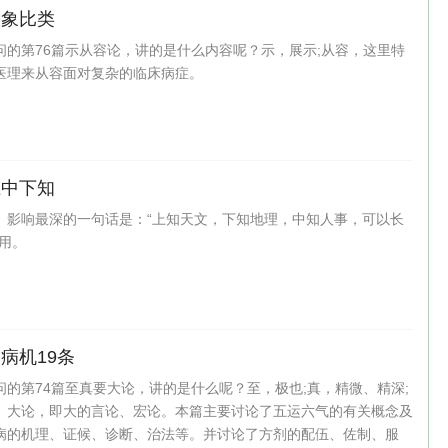
取象比类
问的第76篇示从容论，讲的是什么内容呢？示，展示;从容，这里特
医理来从容面对复杂的临床病症。
上中下知
、影响最深的一句话是：‌“上知天文，下知地理，中知人事，可以长
用。
病机19条
问的第74篇至真要大论，讲的是什么呢？至，极也;真，精微、精深;
。大论，即大的言论、宏论。本篇主要讨论了五运六气的有关概念及
病的机理、证候、诊断、治法等。并讨论了方剂的配伍、佐制、服