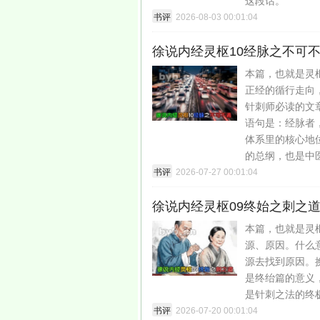
这段话。
书评
2026-08-03 00:01:04
徐说内经灵枢10经脉之不可
本篇，也就是灵
正经的循行走向
针刺师必读的文
语句是：‌经脉
体系里的核心地
的总纲，也是中
书评
2026-07-27 00:01:04
徐说内经灵枢09终始之刺之
本篇，也就是灵
源、原因。什么
源去找到原因。
是终绐篇的意义
是针刺之法的终
书评
2026-07-20 00:01:04