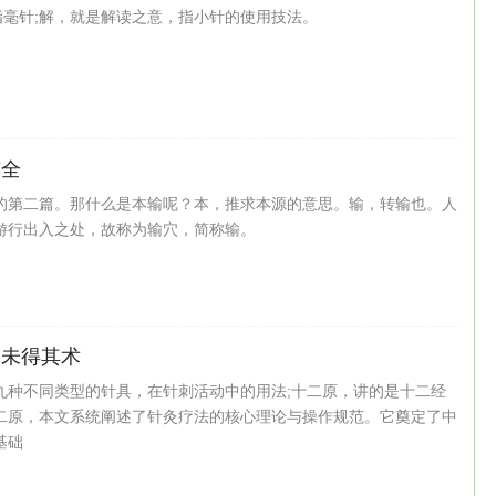
毫针;解，就是解读之意，指小针的使用技法。
广全
的第二篇。那什么是本输呢？本，推求本源的意思。输，转输也。人
游行出入之处，故称为输穴，简称输。
之未得其术
九种不同类型的针具，在针刺活动中的用法;十二原，讲的是十二经
二原，本文系统阐述了针灸疗法的核心理论与操作规范‌。它奠定了中
基础