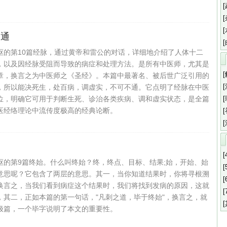
不通
枢的第10篇经脉，通过黄帝和雷公的对话，详细地介绍了人体十二
，以及因经脉受阻而导致的病症和处理方法。是所有中医师，尤其是
章，换言之为中医师之《圣经》。本篇中最著名、被后世广泛引用的
者，所以能决死生，处百病，调虚实，不可不通‌。它点明了经脉在中医
位，明确它可用于判断生死、诊治各类疾病、调和虚实状态，是全篇
医经络理论中流传度极高的经典论断。
道
[
枢的第9篇终始。什么叫终始？终，终点、目标、结果;始，开始、始
[
意思呢？它包含了两层的意思。其一，当你知道结果时，你将寻根溯
[
换言之，当我们看到病症这个结果时，我们将找到发病的原因，这就
[
，其二，正如本篇的第一句话，"凡刺之道，毕于终始"，换言之，就
极篇，一个毕字说明了本文的重要性。