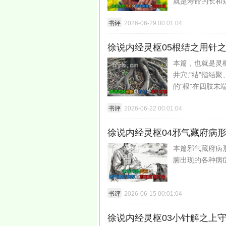
就是寿命的长和
书评
2026-06-29 00:01:04
徐说内经灵枢05根结之用针
本篇，也就是灵枢
井穴;"结"指结
的"根"在四肢末
书评
2026-06-22 00:01:04
徐说内经灵枢04邪气藏府病
本篇邪气藏府病
腑出现的各种病
书评
2026-06-15 00:01:04
徐说内经灵枢03小针解之上