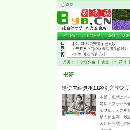
首页
栏目类： |
全部文章
|
原创
|
网评
本站ICP和公安备案已更改
关于开展上门经络调理服务的通知
2018年刮痧培训安排
库类： |
针灸穴位
|
食品
|
中药材
书评
徐说内经灵枢11经别之学之
本篇，也就是灵
是指区别于正经
所以成，人之所
是人体生存、疾
入钻研的核心内