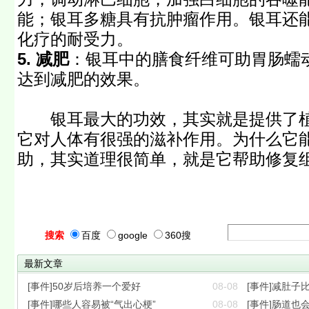
能；银耳多糖具有抗肿瘤作用。银耳还
化疗的耐受力。
5. 减肥
：银耳中的膳食纤维可助胃肠蠕
达到减肥的效果。
银耳最大的功效，其实就是提供了植
它对人体有很强的滋补作用。为什么它
助，其实道理很简单，就是它帮助修复
搜索
百度
google
360搜
最新文章
[事件]50岁后培养一个爱好
08-08
[事件]减肚子
[事件]哪些人容易被“气出心梗”
08-08
[事件]肠道也会