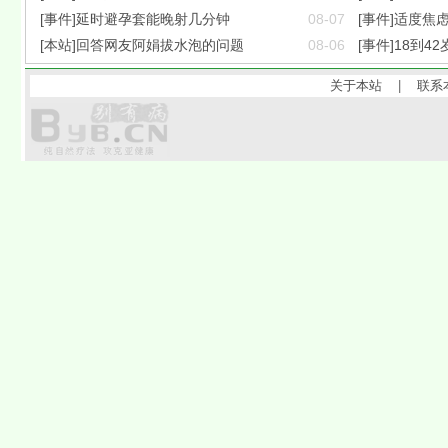
[事件]延时避孕套能晚射几分钟
08-07
[事件]适度焦
[本站]回答网友阿娟拔水泡的问题
08-06
[事件]18到42
关于本站
|
联系