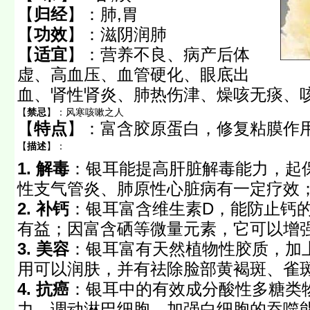
【
归经
】：
肺,胃
【
功效
】：
滋阴润肺
【
适宜
】：
营养不良、病产后体
虚、高血压、血管硬化、眼底出
血、肾性肾炎、肺热伤津、燥咳无痰、
【
禁忌
】：
风寒咳嗽之人
【
特点
】：
富含胶原蛋白，修复粘膜作
【
描述
】：
1. 解毒
：银耳能提高肝脏解毒能力，起
性支气管炎、肺原性心脏病有一定疗效
2. 补钙
：银耳富含维生素D，能防止钙
有益；因富含硒等微量元素，它可以增
3. 美容
：银耳富有天然植物性胶质，加
用可以润肤，并有祛除脸部黄褐斑、雀
4. 抗癌
：银耳中的有效成分酸性多糖类
力，调动淋巴细胞，加强白细胞的吞噬