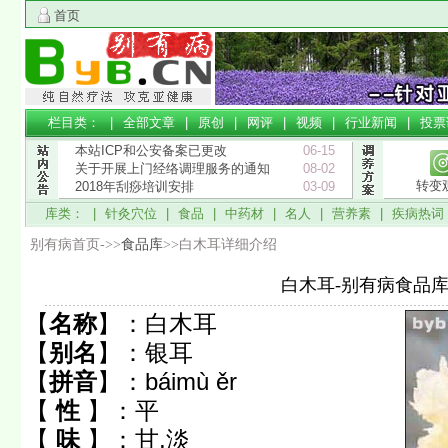
首页
栏目类： |
全部文章
|
原创
|
网评
|
视频
|
行业新闻
|
投票
本站ICP和公安备案已更改
06-15
关于开展上门经络调理服务的通知
08-02
转变
2018年刮痧培训安排
03-09
库类： |
针灸穴位
|
食品
|
中药材
|
名人
|
营养素
|
疾病热词
别有病首页->>
食品库
>>白木耳详细介绍
白木耳-别有病食品
【
名称
】：
白木耳
【
别名
】：
银耳
【
拼音
】：
báimù ěr
【
性
】：
平
【
味
】：
甘,淡