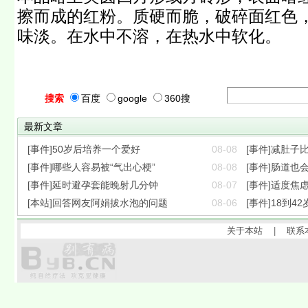
擦而成的红粉。质硬而脆，破碎面红色
味淡。在水中不溶，在热水中软化。
搜索
百度
google
360搜
最新文章
[事件]50岁后培养一个爱好
08-08
[事件]减肚子
[事件]哪些人容易被“气出心梗”
08-08
[事件]肠道也会
[事件]延时避孕套能晚射几分钟
08-07
[事件]适度焦
[本站]回答网友阿娟拔水泡的问题
08-06
[事件]18到42
关于本站
|
联系