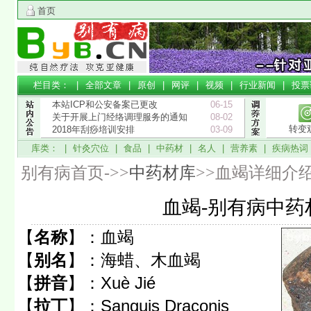
首页
栏目类： |
全部文章
|
原创
|
网评
|
视频
|
行业新闻
|
投票
本站ICP和公安备案已更改
06-15
关于开展上门经络调理服务的通知
08-02
转变
2018年刮痧培训安排
03-09
库类： |
针灸穴位
|
食品
|
中药材
|
名人
|
营养素
|
疾病热词
别有病首页->>
中药材库
>>血竭详细介
血竭-别有病中药
【
名称
】：
血竭
【
别名
】：
海蜡、木血竭
【
拼音
】：
Xuè Jié
【
拉丁
】：
Sanguis Draconis