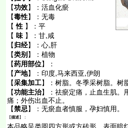
【
功效
】：
活血化瘀
【
毒性
】：
无毒
【
性
】：
平
【
味
】：
甘,咸
【
归经
】：
心,肝
【
类别
】：
植物
【
药用部位
】：
【
产地
】：
印度,马来西亚,伊朗
【
采集加工
】：
树脂。冬季采树脂。树
【
功能主治
】：
祛瘀定痛，止血生肌。
痛；外伤出血不止。
【
禁忌
】：
无瘀血者慎服，孕妇慎用。
【
描述
】：
本品略呈类圆四方形或方砖形，表面暗