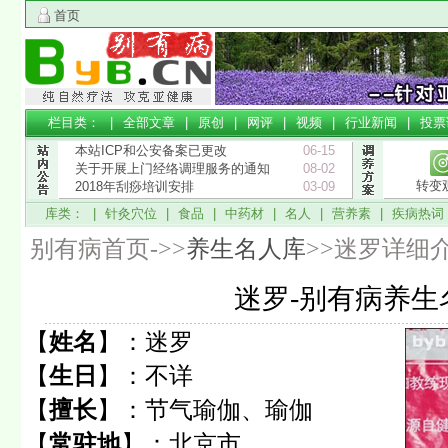
首页
栏目类： |
全部文章
|
原创
|
网评
|
视频
|
行业新闻
|
投票
本站ICP和公安备案已更改
06-15
关于开展上门经络调理服务的通知
08-02
转变
2018年刮痧培训安排
03-09
库类： |
针灸穴位
|
食品
|
中药材
|
名人
|
营养素
|
疾病热词
别有病首页->>
养生名人库
>>迷罗详细
迷罗-别有病养生
【
姓名
】：
迷罗
【
生日
】：
不详
【
擅长
】：
节气瑜伽、瑜伽
【
常驻地
】：
北京市