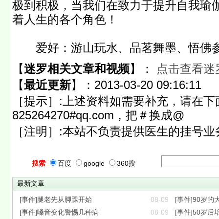
极到积极，当我们在致力于提升自我瑜
着人生的各个角色！
爱好：游山玩水、品茗舞墨、悟佛
【
迷罗相关文章和视频
】：
点击查看迷
【
最近更新
】：
2013-03-20 09:16:11
［提示］:上述资料如需要补充，请在下
825264270#qq.com，把＃换成@
［注明］:本站不负责提供医生的挂号业
搜索
百度
google
360搜
最新文章
[事件]腿老先从脚踝开始
08-09
[事件]90岁
[事件]嗓音变化警惕几种病
08-09
[事件]50岁