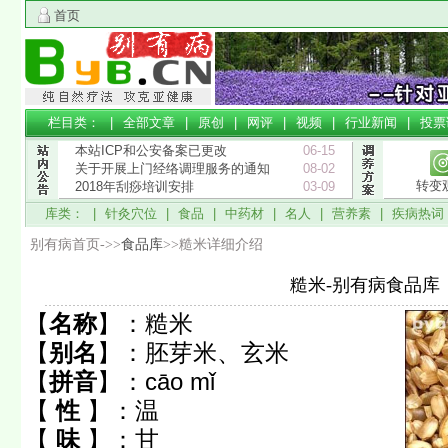
首页
栏目类： |
全部文章
|
原创
|
网评
|
视频
|
行业新闻
|
投票
本站ICP和公安备案已更改
06-15
关于开展上门经络调理服务的通知
08-02
转变
2018年刮痧培训安排
03-09
库类： |
针灸穴位
|
食品
|
中药材
|
名人
|
营养素
|
疾病热词
别有病首页->>
食品库
>>糙米详细介绍
糙米-别有病食品库
【
名称
】：
糙米
【
别名
】：
胚芽米、玄米
【
拼音
】：
cāo mǐ
【
性
】：
温
【
味
】：
甘