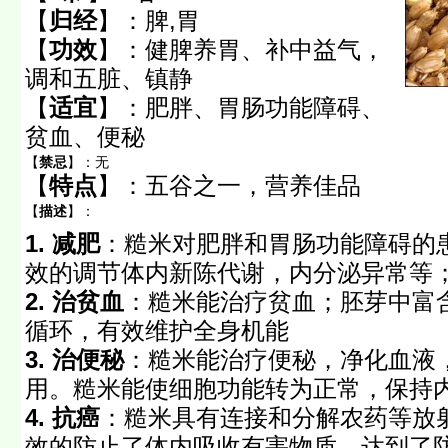
【
归经
】：
脾,胃
【
功效
】：
健脾养胃、补中益气，
调和五脏、镇静
【
适宜
】：
肥胖、胃肠功能障碍、
贫血、便秘
【
禁忌
】：
无
【
特点
】：
五谷之一，营养佳品
【
描述
】：
1. 减肥
：糙米对肥胖和胃肠功能障碍的
效的调节体内新陈代谢，内分泌异常等
2. 治贫血
：糙米能治疗贫血；胚芽中富
循环，有效维护全身机能
3. 治便秘
：糙米能治疗便秘，净化血液
用。糙米能使细胞功能转为正常，保持
4. 抗癌
：糙米具有连接和分解农药等放
效的防止了体内吸收有害物质，达到了