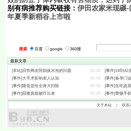
别有病推荐购买链接：
伊田农家米现碾-
年夏季新稻谷上市啦
搜索
百度
google
360搜
最新文章
[本站]回答网友阿娟拔水泡的问题
08-06
[事件]18到42
[事件]大手术影响老人认知
08-06
[事件]备孕门诊
[事件]睡觉是给全身大扫除
08-05
[事件]生吃蔬
[事件]阳痿真能被吓出来
08-05
[事件]警惕手
关于本站
|
联系