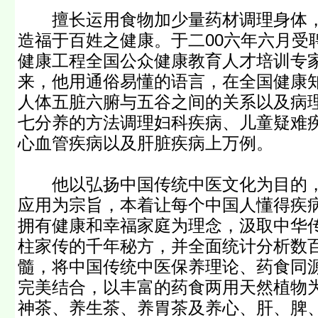
擅长运用食物加少量药材调理身体，
造福于百姓之健康。于二00六年六月受
健康工程全国公众健康教育人才培训专
来，他用通俗易懂的语言，在全国健康
人体五脏六腑与五谷之间的关系以及病理
七分养的方法调理妇科疾病、儿童疑难
心血管疾病以及肝脏疾病上万例。
他以弘扬中国传统中医文化为目的，
应用为宗旨，本着让每个中国人懂得疾病
拥有健康和幸福家庭为理念，汲取中华
柱家传的千年秘方，并全面统计分析数
髓，将中国传统中医保养理论、药食同
完美结合，以丰富的药食两用天然植物
神茶、养生茶、养胃茶及养心、肝、脾