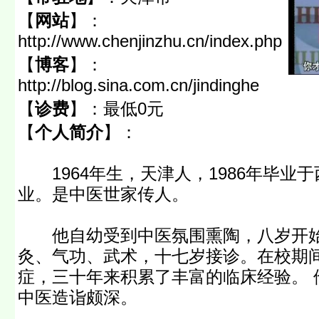
【
网站
】：
http://www.chenjinzhu.cn/index.php
【
博客
】：
http://blog.sina.com.cn/jindinghe
【
诊费
】：
最低0元
【
个人简介
】：
1964年生，天津人，1986年毕业
业。是中医世家传人。
他自幼受到中医氛围熏陶，八岁开始
灸、气功、武术，十七岁接诊。在校期
症，三十年来积累了丰富的临床经验。 
中医造诣颇深。