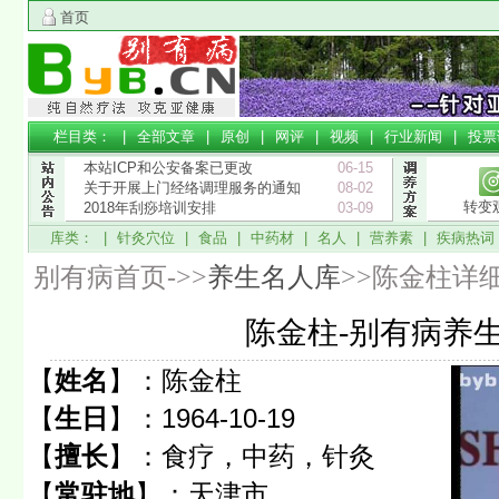
首页
栏目类： |
全部文章
|
原创
|
网评
|
视频
|
行业新闻
|
投票
本站ICP和公安备案已更改
06-15
关于开展上门经络调理服务的通知
08-02
转变
2018年刮痧培训安排
03-09
库类： |
针灸穴位
|
食品
|
中药材
|
名人
|
营养素
|
疾病热词
别有病首页->>
养生名人库
>>陈金柱详
陈金柱-别有病养
【
姓名
】：
陈金柱
【
生日
】：
1964-10-19
【
擅长
】：
食疗，中药，针灸
【
常驻地
】：
天津市