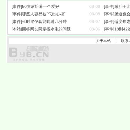
[事件]50岁后培养一个爱好
08-08
[事件]减肚子
[事件]哪些人容易被“气出心梗”
08-08
[事件]肠道也会
[事件]延时避孕套能晚射几分钟
08-07
[事件]适度焦
[本站]回答网友阿娟拔水泡的问题
08-06
[事件]18到42
关于本站
|
联系