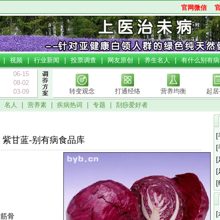
官网微信
|
视频
|
行业新闻
|
投票调查
|
网友原创
|
养生名人
|
有什么别有病
06-15
08-02
转变观念
打通经络
营养均衡
起居
03-09
|
名人
|
营养素
|
疾病热词
|
专题
|
刮痧爱好者
绍
紫甘蓝-别有病食品库
壮筋骨