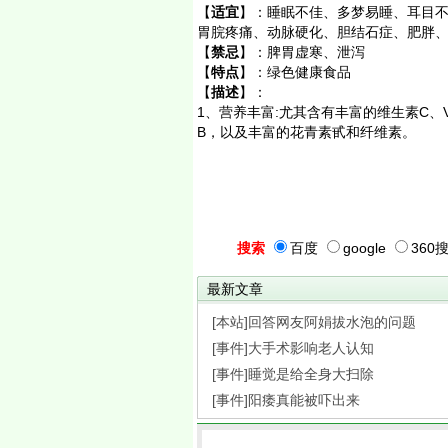
【
适宜
】：
睡眠不佳、多梦易睡、耳目
胃脘疼痛、动脉硬化、胆结石症、肥胖
【
禁忌
】：
脾胃虚寒、泄泻
【
特点
】：
绿色健康食品
【
描述
】：
1、营养丰富:尤其含有丰富的维生素C、
B，以及丰富的花青素甙和纤维素。
搜索
百度
google
360
最新文章
[本站]回答网友阿娟拔水泡的问题
[事件]大手术影响老人认知
[事件]睡觉是给全身大扫除
[事件]阳痿真能被吓出来