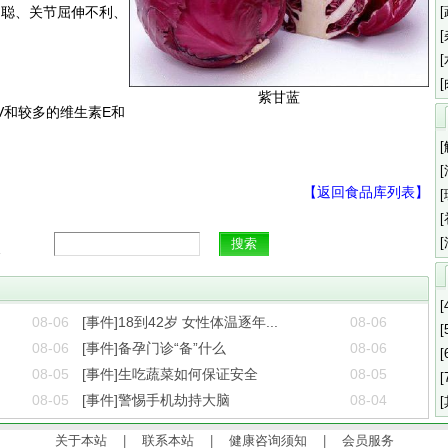
不聪、关节屈伸不利、
、
紫甘蓝
V和较多的维生素E和
【返回食品库列表】
搜
[
08-06
[事件]18到42岁 女性体温逐年...
08-06
[
08-06
[事件]备孕门诊“备”什么
08-06
[
08-05
[事件]生吃蔬菜如何保证安全
08-05
[
08-05
[事件]警惕手机劫持大脑
08-04
关于本站
|
联系本站
|
健康咨询须知
|
会员服务