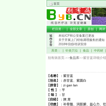
首页
栏目类： |
全部文章
|
原创
|
网评
本站ICP和公安备案已更改
关于开展上门经络调理服务的通知
2018年刮痧培训安排
库类： |
针灸穴位
|
食品
|
中药材
别有病首页->>
食品库
>>紫甘蓝详细介
【
名称
】：
紫甘蓝
【
别名
】：
赤甘蓝、紫圆白
【
拼音
】：
zi gan lan
【
性
】：
平
【
味
】：
甘
【
归经
】：
脾,胃
【
功效
】：
补骨髓、润脏腑、益心力、