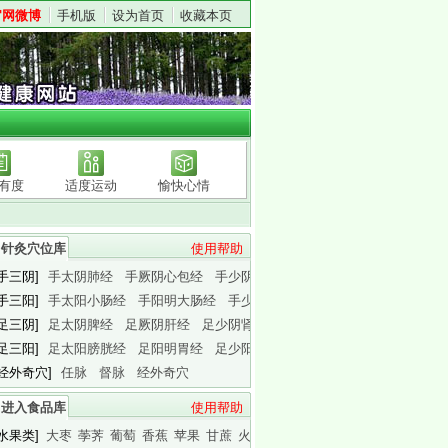
官网微博
手机版
设为首页
收藏本页
有度
适度运动
愉快心情
针灸穴位库
使用帮助
[手三阴]
手太阴肺经
手厥阴心包经
手少阴心经
[手三阳]
手太阳小肠经
手阳明大肠经
手少阳三焦经
[足三阴]
足太阴脾经
足厥阴肝经
足少阴肾经
[足三阳]
足太阳膀胱经
足阳明胃经
足少阳胆经
[经外奇穴]
任脉
督脉
经外奇穴
进入食品库
使用帮助
[水果类]
大枣
荸荠
葡萄
香蕉
苹果
甘蔗
火龙果