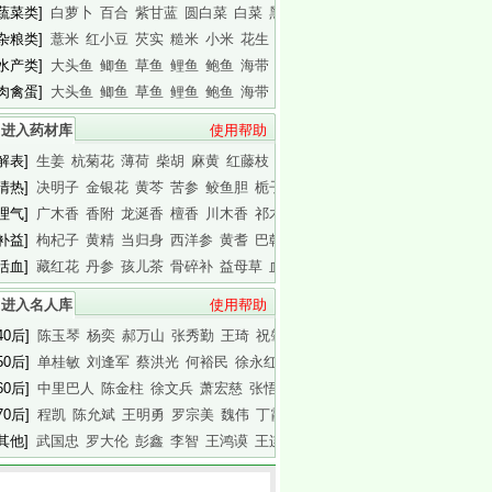
[蔬菜类]
白萝卜
百合
紫甘蓝
圆白菜
白菜
黑木耳
白木耳
[杂粮类]
薏米
红小豆
芡实
糙米
小米
花生
白瓜子
[水产类]
大头鱼
鲫鱼
草鱼
鲤鱼
鲍鱼
海带
基围虾
[肉禽蛋]
大头鱼
鲫鱼
草鱼
鲤鱼
鲍鱼
海带
基围虾
进入药材库
使用帮助
[解表]
生姜
杭菊花
薄荷
柴胡
麻黄
红藤枝
蟾皮
[清热]
决明子
金银花
黄芩
苦参
鲛鱼胆
栀子
白胶香
[理气]
广木香
香附
龙涎香
檀香
川木香
祁木香
印木香
[补益]
枸杞子
黄精
当归身
西洋参
黄耆
巴戟天
白干园参
[活血]
藏红花
丹参
孩儿茶
骨碎补
益母草
血竭
川芎
进入名人库
使用帮助
40后]
陈玉琴
杨奕
郝万山
张秀勤
王琦
祝肇刚
陈淑长
50后]
单桂敏
刘逢军
蔡洪光
何裕民
徐永红
傅杰英
王晨霞
60后]
中里巴人
陈金柱
徐文兵
萧宏慈
张悟本
曲黎敏
马悦凌
70后]
程凯
陈允斌
王明勇
罗宗美
魏伟
丁霞
蔡英杰
[其他]
武国忠
罗大伦
彭鑫
李智
王鸿谟
王连清
迷罗