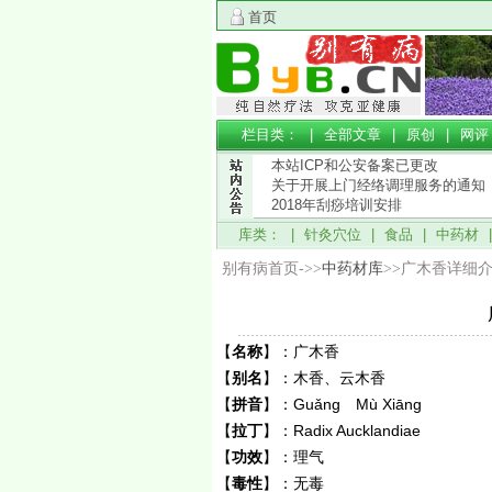
首页
栏目类： |
全部文章
|
原创
|
网评
本站ICP和公安备案已更改
关于开展上门经络调理服务的通知
2018年刮痧培训安排
库类： |
针灸穴位
|
食品
|
中药材
别有病首页->>
中药材库
>>广木香详细
【
名称
】：
广木香
【
别名
】：
木香、云木香
【
拼音
】：
Guǎng Mù Xiānɡ
【
拉丁
】：
Radix Aucklandiae
【
功效
】：
理气
【
毒性
】：
无毒