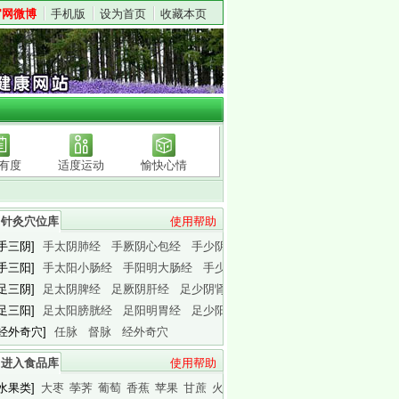
官网微博
手机版
设为首页
收藏本页
有度
适度运动
愉快心情
针灸穴位库
使用帮助
[手三阴]
手太阴肺经
手厥阴心包经
手少阴心经
[手三阳]
手太阳小肠经
手阳明大肠经
手少阳三焦经
[足三阴]
足太阴脾经
足厥阴肝经
足少阴肾经
[足三阳]
足太阳膀胱经
足阳明胃经
足少阳胆经
[经外奇穴]
任脉
督脉
经外奇穴
进入食品库
使用帮助
[水果类]
大枣
荸荠
葡萄
香蕉
苹果
甘蔗
火龙果