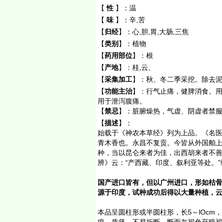
【
性
】：
温
【
味
】：
辛,苦
【
归经
】：
心,胆,胃,大肠,三焦
【
类别
】：
植物
【
药用部位
】：
根
【
产地
】：
桂,云,
【
采集加工
】：
秋、冬二季采挖。除去
【
功能主治
】：
行气止痛，健脾消食。
用于泄泻腹痛。
【
禁忌
】：
脏腑燥热，气虚、阴虚者禁
【
描述
】：
始载于《神农本草经》列为上品。《名医
青木香也。永昌不复贡。今皆从外国舶上
种，当以昆仑来者为佳，出西胡来者不善
辨》云：“产西藏、印度、叙利亚等处。
国产进口皆有，但以广州进口，形如枯骨
源于印度，试种成功后得以大量种植，云
本品呈圆柱形或半圆柱形，长5～lOcm