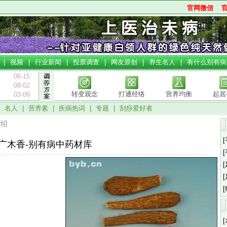
官网微信
|
视频
|
行业新闻
|
投票调查
|
网友原创
|
养生名人
|
有什么别有病
06-15
08-02
转变观念
打通经络
营养均衡
起居
03-09
|
名人
|
营养素
|
疾病热词
|
专题
|
刮痧爱好者
介绍
广木香-别有病中药材库