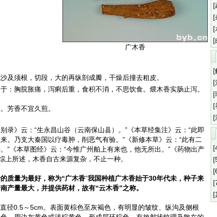
广木香
泥沙及须根，切段，大的再纵剖成瓣，干燥后撞去粗皮。
用于：胸脘胀痛，泻痢后重，食积不消，不思饮食。煨木香实肠止泻。
服。芳香不宜久煎。
别录》云：“生永昌山谷（云南保山县）。”《本草经集注》云：“此即
来。乃支大秦国以疗毒肿，削恶气有验。”《新修本草》云：“此有二
[
。”《本草图经》云：“今惟广州舶上有来也，他无所出。”《药物出产
”综上所述，木香自古来源复杂，不止一种。
[
[
的质量为最好，称为“广木香
”
我国种植广木香始于30年代未，种子来
[
南产量最大，并提供药材，故有“云木香”之称。
，直径0.5～5cm。表面黄棕色至灰褐色，有明显的皱纹、纵沟及侧根