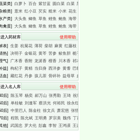
[蔬菜类]
白萝卜
百合
紫甘蓝
圆白菜
白菜
黑木耳
白木耳
[杂粮类]
薏米
红小豆
芡实
糙米
小米
花生
白瓜子
[水产类]
大头鱼
鲫鱼
草鱼
鲤鱼
鲍鱼
海带
基围虾
[肉禽蛋]
大头鱼
鲫鱼
草鱼
鲤鱼
鲍鱼
海带
基围虾
进入药材库
使用帮助
[解表]
生姜
杭菊花
薄荷
柴胡
麻黄
红藤枝
蟾皮
[清热]
决明子
金银花
黄芩
苦参
鲛鱼胆
栀子
白胶香
[理气]
广木香
香附
龙涎香
檀香
川木香
祁木香
印木香
[补益]
枸杞子
黄精
当归身
西洋参
黄耆
巴戟天
白干园参
[活血]
藏红花
丹参
孩儿茶
骨碎补
益母草
血竭
川芎
进入名人库
使用帮助
40后]
陈玉琴
杨奕
郝万山
张秀勤
王琦
祝肇刚
陈淑长
50后]
单桂敏
刘逢军
蔡洪光
何裕民
徐永红
傅杰英
王晨霞
60后]
中里巴人
陈金柱
徐文兵
萧宏慈
张悟本
曲黎敏
马悦凌
70后]
程凯
陈允斌
王明勇
罗宗美
魏伟
丁霞
蔡英杰
[其他]
武国忠
罗大伦
彭鑫
李智
王鸿谟
王连清
迷罗