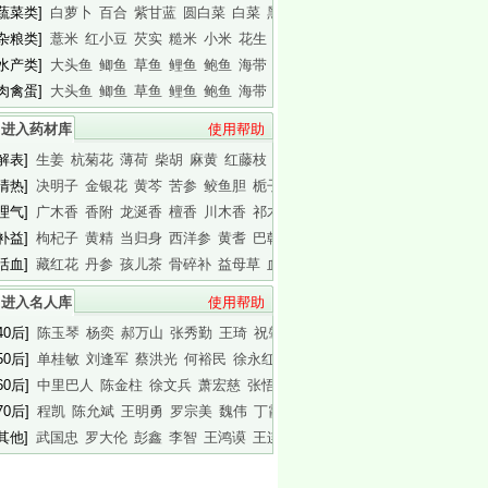
[蔬菜类]
白萝卜
百合
紫甘蓝
圆白菜
白菜
黑木耳
白木耳
[杂粮类]
薏米
红小豆
芡实
糙米
小米
花生
白瓜子
[水产类]
大头鱼
鲫鱼
草鱼
鲤鱼
鲍鱼
海带
基围虾
[肉禽蛋]
大头鱼
鲫鱼
草鱼
鲤鱼
鲍鱼
海带
基围虾
进入药材库
使用帮助
[解表]
生姜
杭菊花
薄荷
柴胡
麻黄
红藤枝
蟾皮
[清热]
决明子
金银花
黄芩
苦参
鲛鱼胆
栀子
白胶香
[理气]
广木香
香附
龙涎香
檀香
川木香
祁木香
印木香
[补益]
枸杞子
黄精
当归身
西洋参
黄耆
巴戟天
白干园参
[活血]
藏红花
丹参
孩儿茶
骨碎补
益母草
血竭
川芎
进入名人库
使用帮助
40后]
陈玉琴
杨奕
郝万山
张秀勤
王琦
祝肇刚
陈淑长
50后]
单桂敏
刘逢军
蔡洪光
何裕民
徐永红
傅杰英
王晨霞
60后]
中里巴人
陈金柱
徐文兵
萧宏慈
张悟本
曲黎敏
马悦凌
70后]
程凯
陈允斌
王明勇
罗宗美
魏伟
丁霞
蔡英杰
[其他]
武国忠
罗大伦
彭鑫
李智
王鸿谟
王连清
迷罗