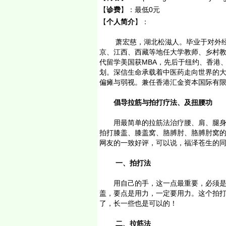
【
诊费
】：
最低0元
【
个人简介
】：
萧宏慈，湖北松滋人。毕业于对外经
京、江西、西藏等地任大学教师、乡村教
代留学美国获MBA，先后于纽约、香港
划。深信生命承载着中医药走向世界的
偏瘫与弱视。兼任香港汇金资本国际有
倡导拉筋与拍打疗法、及扭腰功
用最简单的拉筋法治疗腰、肩、腿身体
拍打膝盖、膝盖窝、胳膊肘、胳膊肘窝
网友的一致好评，可以说，福泽苍生的
一、拍打法
用自己的手，这一点最重要，必须是自
盖，要点是用力，一定要用力。这个拍打
了，长一些也是可以的！
二、拉筋法