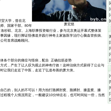
贸大学，曾在北
萧宏慈
师、国家干部。80年
、洛杉矶、北京、上海职事投资银行业，参与北京奥运开幕式整体策
大事因缘，现行脚证悟佛道并践行神奇土家族医学治疗心脑血管疾病、
限公司首席战略顾问。
各个部分的痛症与怪病，配合 正确拉筋姿势
的方式，产生了让人叹为观止的神奇疗效！这种治病方式获得了公众与
同时让我们走近了中医，走近了弘道布善的萧大侠。
[
[
[
己的，别人的不可以！用力拍打胳膊肘窝、胳膊肘、膝盖窝、膝
[
过程视个人情况而定，一般建议10分钟左右，也可时间短一些，当然