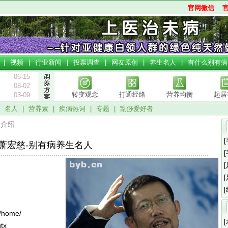
官网微信
|
视频
|
行业新闻
|
投票调查
|
网友原创
|
养生名人
|
有什么别有病
06-15
08-02
转变观念
打通经络
营养均衡
起居
03-09
|
名人
|
营养素
|
疾病热词
|
专题
|
刮痧爱好者
细介绍
萧宏慈-别有病养生名人
n/home/
gtx