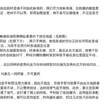
拉筋时是做不到如此标准的，我们尽力按标准做。拉筋腿的膝盖窝
规定，绝对不可以弯。双臂如图放置，伸不直可以慢慢来，不过还是尽
略微前倾双脚脚趾紧紧向下抓住地面（见附图）
处（肚脐下方），两只手拇指、食指形成的空白正好在丹田处形成
左右，与双手在用力时形成固定位置
向左做圆形扭动，经身体左侧、后方，最后从右方返回，使整个肚
动作连续做20下，即转20圈转圈时双肘和双手都在原位置固定不动，
作
在以同样的姿势向反方向转动胯部20次做完后再向左方转动20次，
与鼻孔一同呼吸，不可紧闭
手和臂没用力紧张，因此不固定，导致手臂与双臀不由自主地跟着
时紧张不动，只让臀胯扭动，这样扭肾气提升很快。此外，要注意双脚
接通了地气，还打通了脚上的经络。平时除了练扭腰功，还用提肛来配
走路的时候，都可以坚持提肛，时间越长越好。经过几次练习后动作会