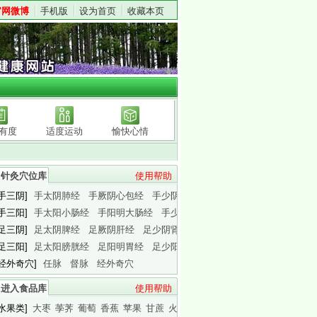
官网微博
手机版
设为首页
收藏本页
有度
适度运动
愉快心情
针灸穴位库
使用帮助
[手三阴]
手太阴肺经
手厥阴心包经
手少阴心经
[手三阳]
手太阳小肠经
手阳明大肠经
手少阳三焦经
[足三阴]
足太阴脾经
足厥阴肝经
足少阴肾经
[足三阳]
足太阳膀胱经
足阳明胃经
足少阳胆经
[经外奇穴]
任脉
督脉
经外奇穴
进入食品库
使用帮助
[水果类]
大枣
荸荠
葡萄
香蕉
苹果
甘蔗
火龙果