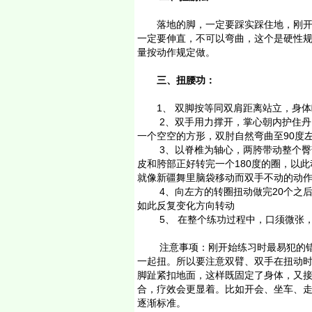
落地的脚，一定要踩实踩住地，刚开始
一定要伸直，不可以弯曲，这个是硬性
量按动作规定做。
三、扭腰功：
1、 双脚按等同双肩距离站立，身体
2、双手用力撑开，掌心朝内护住丹田
一个空空的方形，双肘自然弯曲至90度
3、以脊椎为轴心，两胯带动整个臀部
皮和胯部正好转完一个180度的圈，以此
就像新疆舞里脑袋移动而双手不动的动
4、向左方的转圈扭动做完20个之后，
如此反复变化方向转动
5、 在整个练功过程中，口须微张，
注意事项：刚开始练习时最易犯的错是
一起扭。所以要注意双臂、双手在扭动
脚趾紧扣地面，这样既固定了身体，又
合，疗效会更显着。比如开会、坐车、
逐渐标准。