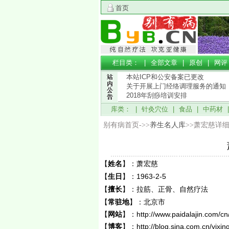
首页
栏目类： |
全部文章
|
原创
|
网评
本站ICP和公安备案已更改
关于开展上门经络调理服务的通知
2018年刮痧培训安排
库类： |
针灸穴位
|
食品
|
中药材
别有病首页->>
养生名人库
>>萧宏慈详
【
姓名
】：
萧宏慈
【
生日
】：
1963-2-5
【
擅长
】：
拉筋、正骨、自然疗法
【
常驻地
】：
北京市
【
网站
】：
http://www.paidalajin.com/c
【
博客
】：
http://blog.sina.com.cn/yixin