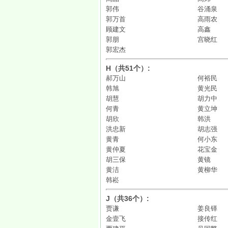
郭伟
谷涌泉
郭万首
高雨农
顾建文
高鑫
郭朋
宫晓红
郭宏杰
H（共51个）:
郝万山
何裕民
韩旭
黄光民
胡慧
胡力中
何青
黄立坤
胡欣
韩洪
洪忠新
胡志强
黄青
何小东
黄仲夏
花宝金
胡三保
黄镜
黄洁
黄柳华
韩崧
J（共36个）:
贾谦
姜良铎
金壹飞
接传红