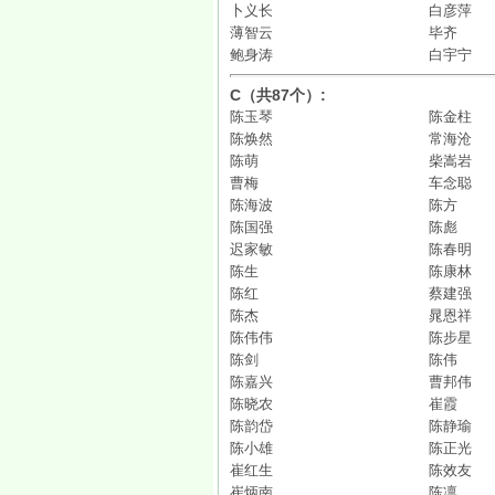
卜义长
白彦萍
薄智云
毕齐
鲍身涛
白宇宁
C（共87个）:
陈玉琴
陈金柱
陈焕然
常海沧
陈萌
柴嵩岩
曹梅
车念聪
陈海波
陈方
陈国强
陈彪
迟家敏
陈春明
陈生
陈康林
陈红
蔡建强
陈杰
晁恩祥
陈伟伟
陈步星
陈剑
陈伟
陈嘉兴
曹邦伟
陈晓农
崔霞
陈韵岱​
陈静瑜
陈小雄
陈正光
崔红生
陈效友
崔炳南
陈凛