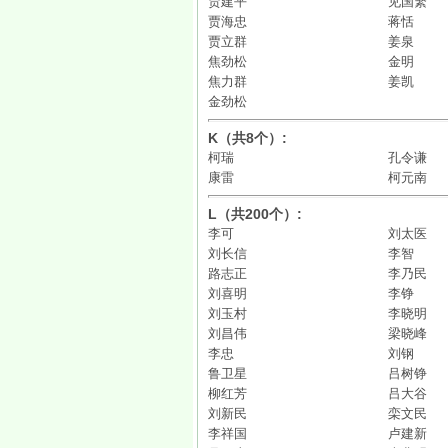
贾建平
见国繁
贾海忠
蒋恬
贾立群
姜泉
焦劲松
金明
焦力群
姜凯
金劲松
K（共8个）:
柯瑞
孔令谦
康雷
柯元南
L（共200个）:
李可
刘太医
刘长信
李智
路志正
李乃民
刘喜明
李铮
刘玉村
李晓明
刘昌伟
梁晓峰
李忠
刘钢
鲁卫星
吕树铮
柳红芳
吕大谷
刘新民
栾文民
李祥国
卢建新