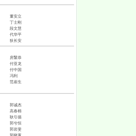
董安立
丁士刚
段文慧
代华平
狄长安
房繄恭
付亚龙
付中国
冯利
范崔生
郭诚杰
高春棉
耿引循
郭兮恒
郭岩斐
郭晓蕙