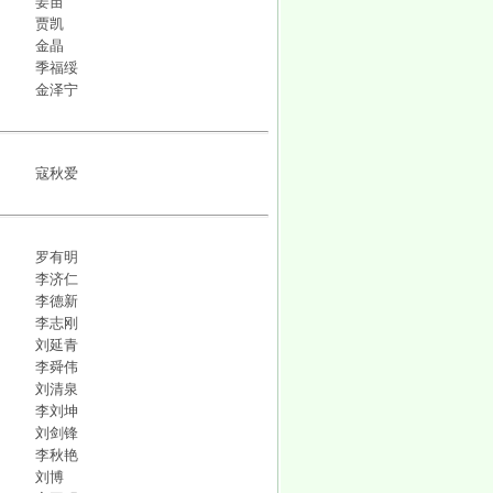
姜苗
贾凯
金晶
季福绥
金泽宁
寇秋爱​
罗有明
李济仁
李德新
李志刚
刘延青
李舜伟
刘清泉
李刘坤
刘剑锋
李秋艳
刘博