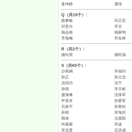
逄坤静
潘琦
Q（共19个）:
曲黎敏
邱正宏
邱贵兴
齐京
钱会南
钱家鸣
齐海梅
乔友林
R（共2个）:
饶向荣
饶旺福
S（共65个）:
沙凤桐
宋福印
孙正
孙立忠
沈绍功
沈宁
孙燕
宋天彬
盛海琳
沈珠军
申英末
孙爱军
石效平
孙寒松
孙韬
宋海庆
隋准
沈晨阳
尚菊菊
宋波
宋兆普
石洪成