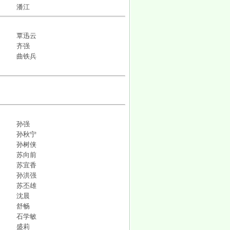
潘江
覃迅云
齐强
曲铁兵
孙强
孙秋宁
孙树侠
苏向前
苏宜香
孙洪强
苏丕雄
沈晨
舒畅
石学敏
盛莉