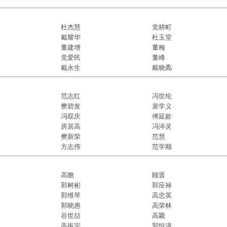
杜杰慧
党耕町
戴耀华
杜玉堂
董建增
董梅
党爱民
董峰
戴永生
戴晓矞
范志红
冯世纶
樊碧发
裴学义
冯双庆
傅延龄
房居高
冯淬灵
樊新荣
范慧
方志伟
范学顺
高瞻
顾晋
郭树彬
郭应禄
郭维琴
高忠英
郭晓惠
高荣林
谷世喆
高颖
高振宗
郭恒清