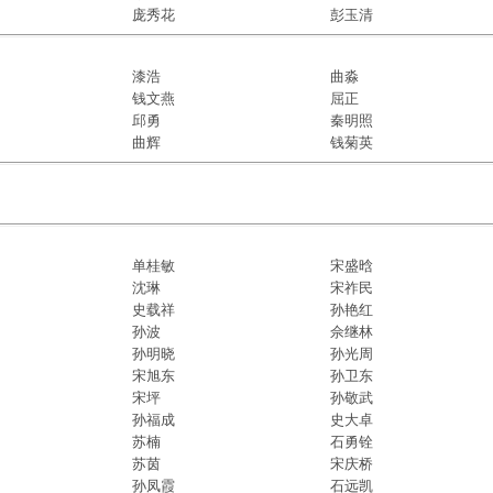
庞秀花​
彭玉清
漆浩
曲淼
钱文燕
屈正
邱勇
秦明照
曲辉
钱菊英
单桂敏
宋盛晗
沈琳
宋祚民
史载祥
孙艳红
孙波
佘继林
孙明晓
孙光周
宋旭东
孙卫东
宋坪
孙敬武
孙福成
史大卓
苏楠
石勇铨
苏茵
宋庆桥
孙凤霞
石远凯