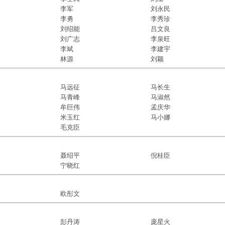
李军
刘永民
李勇
李秀珍
刘绍能
吕文良
刘广志
李泉旺
李斌
李建宇
林源
刘颖
马远征
马长生
马青峰
马淑然
牟巨伟
孟庆华
米玉红
马小娜
毛克臣
聂绍平
倪桂臣
宁晓红
欧彤文
彭丹涛
庞星火