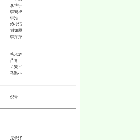
李博宇
李鹤成
李浩
赖少清
刘如恩
李萍萍
毛永辉
苗青
孟繁平
马潞林
倪青
庞承泽