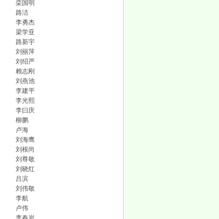
栾国明
路洁
李勇杰
梁学亚
路新宇
刘丽萍
刘绍严
赖志刚
刘燕池
李建平
李光熙
李曰庆
柳鹏
卢海
刘海鹰
刘根尚
刘尊敬
刘晓红
吕滨
刘伟敬
李航
卢伟
李春岩