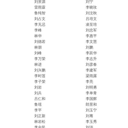
刘景源
刘宁
雷雨霖
李晓玫
鲁纯智
刘汶秋
刘占文
吕培文
李无忌
凌至培
李峰
刘忠军
林华
李惠平
刘德若
李文慧
林朋
刘鹏
刘峰
李跃华
李万荣
李志升
林进
刘彦春
刘兴鹏
李建军
李时莲
梁雨露
李子荣
李亮
刘岩
刘明勇
刘兵
李单青
吕仁和
李国辉
鲁瑶
郎景和
李平
刘玉宁
刘正新
刘骞
林岩松
李玉秀
李全民
刘澎