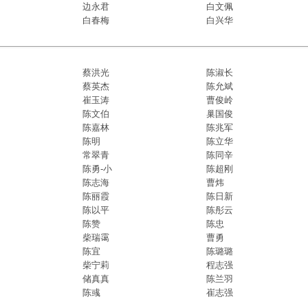
边永君
白文佩
白春梅
白兴华
蔡洪光
陈淑长
蔡英杰
陈允斌
崔玉涛
曹俊岭
陈文伯
巢国俊
陈嘉林
陈兆军
陈明
陈立华
常翠青
陈同辛
陈勇-小
陈超刚
陈志海
曹炜
陈丽霞
陈日新
陈以平
陈彤云
陈赞
陈忠
柴瑞霭
曹勇
陈宜
陈璐璐​
柴宁莉
程志强
储真真
陈兰羽
陈彧
崔志强