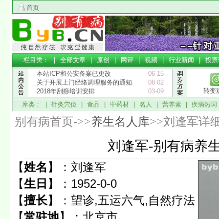
首页
栏目类： |
全部文章
|
原创
|
网评
|
视频
|
行业新闻
|
投票
本站ICP和公安备案已更改
06-15
关于开展上门经络调理服务的通知
08-02
转变
2018年刮痧培训安排
03-09
库类： |
针灸穴位
|
食品
|
中药材
|
名人
|
营养素
|
疾病热词
别有病首页->>
养生名人库
>>刘逢军详
刘逢军-别有病养
【
姓名
】：
刘逢军
【
生日
】：
1952-0-0
【
擅长
】：
望诊,五运六气,自然疗法
【
常驻地
】：
北京市