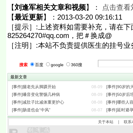
【
刘逢军相关文章和视频
】：
点击查看
【
最近更新
】：
2013-03-20 09:16:11
［提示］:上述资料如需要补充，请在下
825264270#qq.com，把＃换成@
［注明］:本站不负责提供医生的挂号业
搜索
百度
google
360搜
最新文章
[事件]腿老先从脚踝开始
08-09
[事件]90岁
[事件]嗓音变化警惕几种病
08-09
[事件]50岁
[事件]减肚子比减体重更护心
08-08
[事件]哪些人
[事件]肠道也会“中风”
08-07
[事件]延时避
关于本站
|
联系