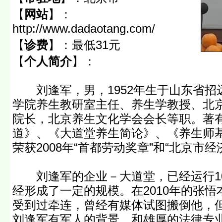
【
网站
】：
http://www.dadaotang.com/
【
诊费
】：
最低31元
【
个人简介
】：
刘逢军，男，1952年生于山东省招
学院养生教研室主任、养生学教授、北
院长，北京养生文化学会会长等职。著
道》、《大道堂养生简论》、《养生师
荣获2008年“首都劳动奖章”和“北京市
刘逢军的企业－大道堂，已经运行1
经形成了一定的规模。在2010年的张
受到过牵连，曾经有媒体试图搬倒他，
刘逢军有军人的背景，和雄厚的法律专