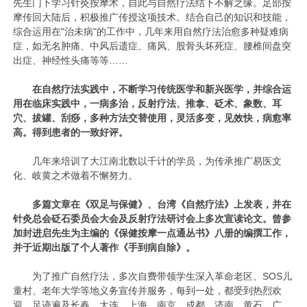
先生门下学习针灸按摩术，自此与自然疗法结下不解之缘。足部按
摩传回大陆后，积极推广传授这项技术。结合自己的知识和技能，
综合运用在"治未病"的工作中，几年来用自然疗法治愈多种疑难病
症，如无名肿痛、中风后遗症、痛风、股骨头坏死症、腰椎间盘突
出症、神经性头痛等等……
在自然疗法实践中，不断学习传统医学和新兴医学，并综合运
用在临床实践中，一病多治，反射疗法、推拿、砭术、象数、耳
穴、拔罐、刮痧，多种方法交替使用，灵活多变，见效快，病愈率
高。得到患者的一致好评。
几年来培训了大江南北数以千计的学员，为传承推广易医文
化、岐黄之术做着不懈努力。
多篇文章在《双足与保健》、台湾《自然疗法》上发表，并在
针灸总会砭石委员会大会及反射疗法研讨会上多次宣读论文。曾参
加封进启先生为主编的《保健按摩一点通丛书》八册的编撰工作，
并于近期出版了个人著作《手到病自除》。
为了推广自然疗法，多次自费带领学生深入革命老区、SOS儿
童村、老年大学等地义务宣传并服务，每到一处，都受到热烈欢
迎。足迹遍及长春、大连、上海、南京、成都、济南、黄石、广