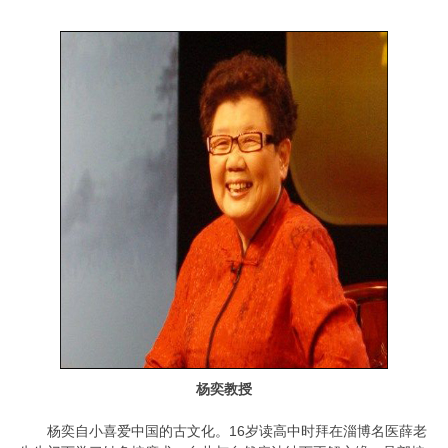
杨奕教授
杨奕自小喜爱中国的古文化。16岁读高中时拜在淄博名医薛老