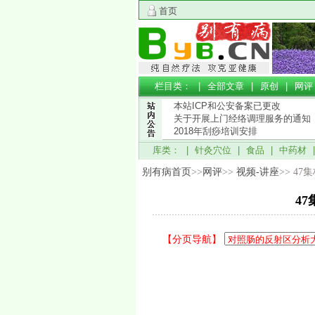
首页
栏目类： |
全部文章
|
原创
|
网评
本站ICP和公安备案已更改
关于开展上门经络调理服务的通知
2018年刮痧培训安排
库类： |
针灸穴位
|
食品
|
中药材
别有病首页
>>
网评
>>
视频-讲座
>> 4
4
【分页导航】