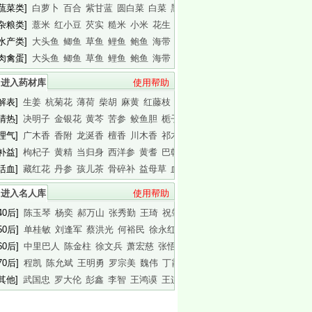
[蔬菜类]
白萝卜
百合
紫甘蓝
圆白菜
白菜
黑木耳
白木耳
[杂粮类]
薏米
红小豆
芡实
糙米
小米
花生
白瓜子
[水产类]
大头鱼
鲫鱼
草鱼
鲤鱼
鲍鱼
海带
基围虾
[肉禽蛋]
大头鱼
鲫鱼
草鱼
鲤鱼
鲍鱼
海带
基围虾
进入药材库
使用帮助
[解表]
生姜
杭菊花
薄荷
柴胡
麻黄
红藤枝
蟾皮
[清热]
决明子
金银花
黄芩
苦参
鲛鱼胆
栀子
白胶香
[理气]
广木香
香附
龙涎香
檀香
川木香
祁木香
印木香
[补益]
枸杞子
黄精
当归身
西洋参
黄耆
巴戟天
白干园参
[活血]
藏红花
丹参
孩儿茶
骨碎补
益母草
血竭
川芎
进入名人库
使用帮助
40后]
陈玉琴
杨奕
郝万山
张秀勤
王琦
祝肇刚
陈淑长
50后]
单桂敏
刘逢军
蔡洪光
何裕民
徐永红
傅杰英
王晨霞
60后]
中里巴人
陈金柱
徐文兵
萧宏慈
张悟本
曲黎敏
马悦凌
70后]
程凯
陈允斌
王明勇
罗宗美
魏伟
丁霞
蔡英杰
[其他]
武国忠
罗大伦
彭鑫
李智
王鸿谟
王连清
迷罗