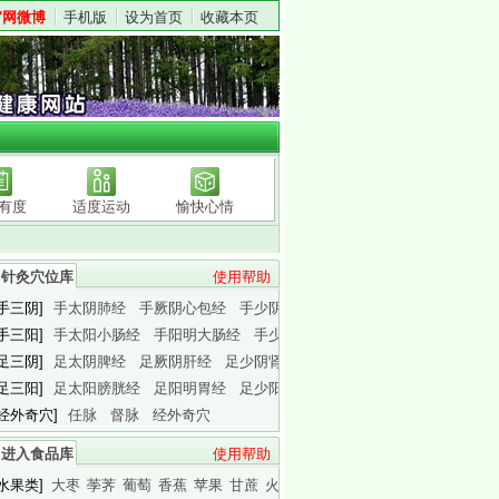
官网微博
手机版
设为首页
收藏本页
有度
适度运动
愉快心情
针灸穴位库
使用帮助
[手三阴]
手太阴肺经
手厥阴心包经
手少阴心经
[手三阳]
手太阳小肠经
手阳明大肠经
手少阳三焦经
[足三阴]
足太阴脾经
足厥阴肝经
足少阴肾经
[足三阳]
足太阳膀胱经
足阳明胃经
足少阳胆经
[经外奇穴]
任脉
督脉
经外奇穴
进入食品库
使用帮助
[水果类]
大枣
荸荠
葡萄
香蕉
苹果
甘蔗
火龙果