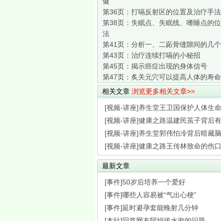
健
第36页：
打嗝反射区的位置及治疗手法
第38页：
失眠点、失眠线、嗜睡点的位
法
第41页：
分析一、二跖骨缝隙间的几个
第43页：
治疗连续打嗝的小秘招
第45页：
揭示癌症出现的身体信号
第47页：
炙关元穴可以提高人体的寿命
相关文章
浏览更多相关文章>>
[视频-讲座]养生堂王卫国保护人体生命枢
[视频-讲座]健康之路温建民茧子背后有隐
[视频-讲座]养生堂郭伟怕冷背后暗藏脑梗
[视频-讲座]健康之路王传林致命的伤口破
最新文章
[事件]50岁后培养一个爱好
[事件]哪些人容易被“气出心梗”
[事件]延时避孕套能晚射几分钟
[本站]回答网友阿娟拔水泡的问题