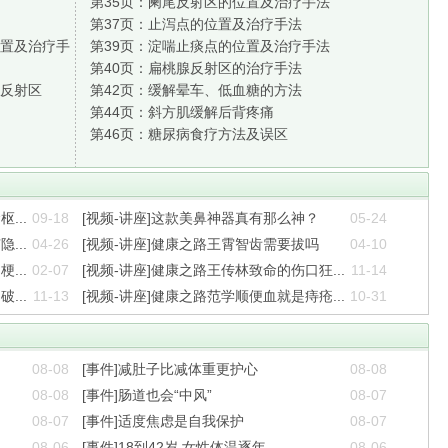
第35页：
阑尾反射区的位置及治疗手法
第37页：
止泻点的位置及治疗手法
置及治疗手
第39页：
淀喘止痰点的位置及治疗手法
第40页：
扁桃腺反射区的治疗手法
反射区
第42页：
缓解晕车、低血糖的方法
第44页：
斜方肌缓解后背疼痛
第46页：
糖尿病食疗方法及误区
...
09-18
[视频-讲座]这款美鼻神器真有那么神？
05-24
...
04-26
[视频-讲座]健康之路王霄智齿需要拔吗
04-10
...
02-07
[视频-讲座]健康之路王传林致命的伤口狂...
11-14
...
11-13
[视频-讲座]健康之路范学顺便血就是痔疮...
10-31
08-08
[事件]减肚子比减体重更护心
08-08
08-08
[事件]肠道也会“中风”
08-07
08-07
[事件]适度焦虑是自我保护
08-07
08-06
[事件]18到42岁 女性体温逐年...
08-06