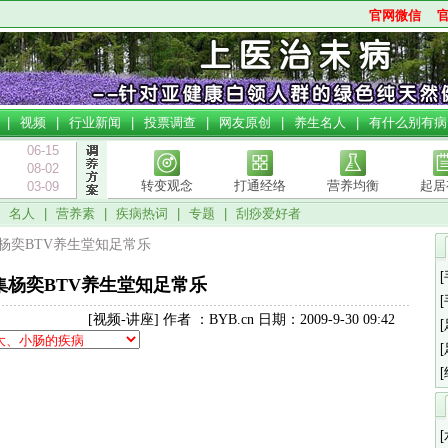
官网微信
|
视频
|
行业新闻
|
投票调查
|
网友原创
|
养生名人
|
有什么别有病
06-15
08-02
转变观念
打通经络
营养均衡
起居
03-09
|
名人
|
营养素
|
疾病热词
|
专题
|
刮痧爱好者
7集杨奕BTV养生堂知足常乐
7集杨奕BTV养生堂知足常乐
[视频-讲座] 作者 ：BYB.cn 日期：2009-9-30 09:42