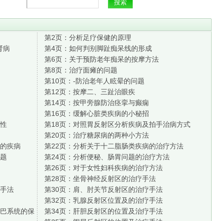
第2页：
分析足疗保健的原理
肾病
第4页：
如何判别脚趾痴呆线的形成
第6页：
关于预防老年痴呆的按摩方法
第8页：
治疗面瘫的问题
第10页：
-防治老年人眩晕的问题
第12页：
按摩二、三趾治眼疾
第14页：
按甲旁腺防治痉挛与癫痫
第16页：
缓解心脏类疾病的小秘招
性
第18页：
对照胃反射区分析疾病及拍手治病方式
第20页：
治疗糖尿病的两种小方法
的疾病
第22页：
分析关于十二脂肠类疾病的治疗方法
题
第24页：
分析便秘、肠胃问题的治疗方法
第26页：
对于女性妇科疾病的治疗方法
第28页：
坐骨神经反射区的治疗手法
手法
第30页：
肩、肘关节反射区的治疗手法
第32页：
乳腺反射区位置及的治疗手法
巴系统的保
第34页：
肝胆反射区的位置及治疗手法