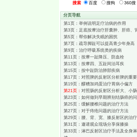
搜索
百度
搜狗
360搜
分页导航
第1页：
举例说明足疗治病的作用
第3页：
足底按摩治疗肝囊肿、肝癌、
第5页：
帮你解决失眠的困扰
第7页：
疏导脚趾可以提高青少年身高
第9页：
治疗呼吸系统类的疾病
第11页：
按摩一趾降压、防血栓
第13页：
按摩四、五趾间治耳疾
第15页：
按中趾防治肺部疾病
第17页：
对照脾的反射区分析脾的重要
第19页：
醪糟加鸡蛋治疗胃病小偏方
第21页：
对照肠的反射区分析大、小肠
第23页：
如何做到早期辨别结肠癌的问
第25页：
缓解腰椎问题的治疗方法
第27页：
对于痔疮问题的治疗方法
第29页：
腰、背、宽、膝反射区的治疗
第31页：
邀请观众现场分享保膝操
第33页：
淋巴反射区治疗手法及全身淋