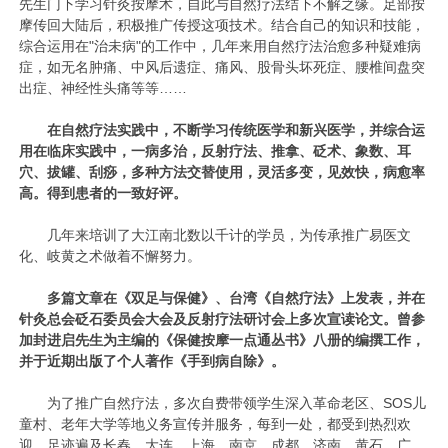
先生门下学习针灸按摩术，自此与自然疗法结下不解之缘。足部按
摩传回大陆后，积极推广传授这项技术。结合自己的知识和技能，
综合运用在"治未病"的工作中，几年来用自然疗法治愈多种疑难病
症，如无名肿痛、中风后遗症、痛风、股骨头坏死症、腰椎间盘突
出症、神经性头痛等等……
在自然疗法实践中，不断学习传统医学和新兴医学，并综合运
用在临床实践中，一病多治，反射疗法、推拿、砭术、象数、耳
穴、拔罐、刮痧，多种方法交替使用，灵活多变，见效快，病愈率
高。得到患者的一致好评。
几年来培训了大江南北数以千计的学员，为传承推广易医文
化、岐黄之术做着不懈努力。
多篇文章在《双足与保健》、台湾《自然疗法》上发表，并在
针灸总会砭石委员会大会及反射疗法研讨会上多次宣读论文。曾参
加封进启先生为主编的《保健按摩一点通丛书》八册的编撰工作，
并于近期出版了个人著作《手到病自除》。
为了推广自然疗法，多次自费带领学生深入革命老区、SOS儿
童村、老年大学等地义务宣传并服务，每到一处，都受到热烈欢
迎。足迹遍及长春、大连、上海、南京、成都、济南、黄石、广