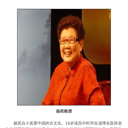
杨奕教授
杨奕自小喜爱中国的古文化。16岁读高中时拜在淄博名医薛老