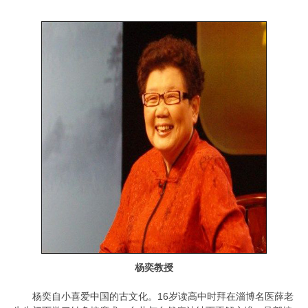
杨奕教授
杨奕自小喜爱中国的古文化。16岁读高中时拜在淄博名医薛老