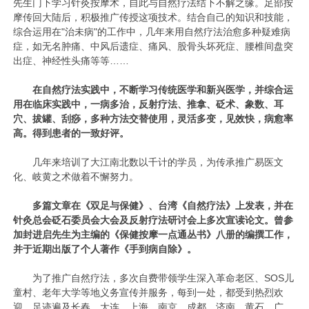
先生门下学习针灸按摩术，自此与自然疗法结下不解之缘。足部按
摩传回大陆后，积极推广传授这项技术。结合自己的知识和技能，
综合运用在"治未病"的工作中，几年来用自然疗法治愈多种疑难病
症，如无名肿痛、中风后遗症、痛风、股骨头坏死症、腰椎间盘突
出症、神经性头痛等等……
在自然疗法实践中，不断学习传统医学和新兴医学，并综合运
用在临床实践中，一病多治，反射疗法、推拿、砭术、象数、耳
穴、拔罐、刮痧，多种方法交替使用，灵活多变，见效快，病愈率
高。得到患者的一致好评。
几年来培训了大江南北数以千计的学员，为传承推广易医文
化、岐黄之术做着不懈努力。
多篇文章在《双足与保健》、台湾《自然疗法》上发表，并在
针灸总会砭石委员会大会及反射疗法研讨会上多次宣读论文。曾参
加封进启先生为主编的《保健按摩一点通丛书》八册的编撰工作，
并于近期出版了个人著作《手到病自除》。
为了推广自然疗法，多次自费带领学生深入革命老区、SOS儿
童村、老年大学等地义务宣传并服务，每到一处，都受到热烈欢
迎。足迹遍及长春、大连、上海、南京、成都、济南、黄石、广