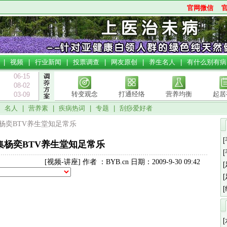
官网微信
|
视频
|
行业新闻
|
投票调查
|
网友原创
|
养生名人
|
有什么别有病
06-15
08-02
转变观念
打通经络
营养均衡
起居
03-09
|
名人
|
营养素
|
疾病热词
|
专题
|
刮痧爱好者
7集杨奕BTV养生堂知足常乐
7集杨奕BTV养生堂知足常乐
[视频-讲座] 作者 ：BYB.cn 日期：2009-9-30 09:42