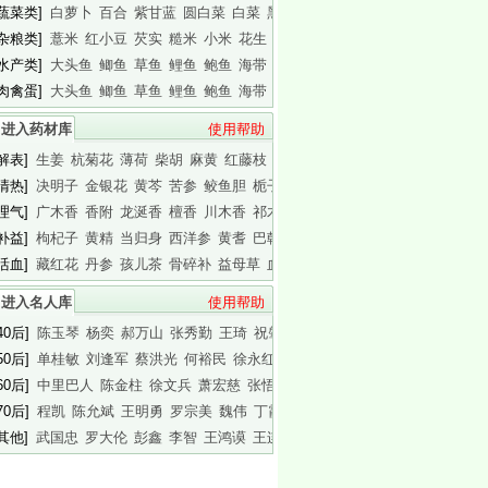
[蔬菜类]
白萝卜
百合
紫甘蓝
圆白菜
白菜
黑木耳
白木耳
[杂粮类]
薏米
红小豆
芡实
糙米
小米
花生
白瓜子
[水产类]
大头鱼
鲫鱼
草鱼
鲤鱼
鲍鱼
海带
基围虾
[肉禽蛋]
大头鱼
鲫鱼
草鱼
鲤鱼
鲍鱼
海带
基围虾
进入药材库
使用帮助
[解表]
生姜
杭菊花
薄荷
柴胡
麻黄
红藤枝
蟾皮
[清热]
决明子
金银花
黄芩
苦参
鲛鱼胆
栀子
白胶香
[理气]
广木香
香附
龙涎香
檀香
川木香
祁木香
印木香
[补益]
枸杞子
黄精
当归身
西洋参
黄耆
巴戟天
白干园参
[活血]
藏红花
丹参
孩儿茶
骨碎补
益母草
血竭
川芎
进入名人库
使用帮助
40后]
陈玉琴
杨奕
郝万山
张秀勤
王琦
祝肇刚
陈淑长
50后]
单桂敏
刘逢军
蔡洪光
何裕民
徐永红
傅杰英
王晨霞
60后]
中里巴人
陈金柱
徐文兵
萧宏慈
张悟本
曲黎敏
马悦凌
70后]
程凯
陈允斌
王明勇
罗宗美
魏伟
丁霞
蔡英杰
[其他]
武国忠
罗大伦
彭鑫
李智
王鸿谟
王连清
迷罗