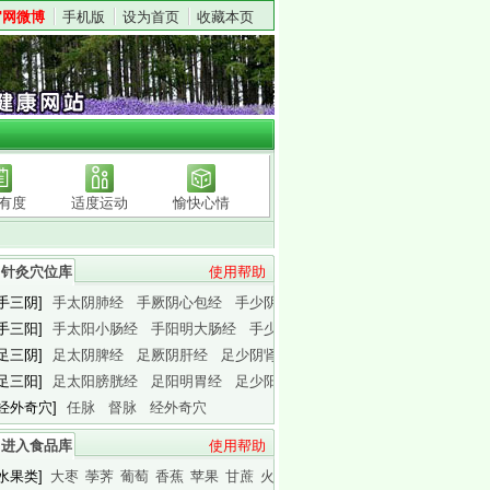
官网微博
手机版
设为首页
收藏本页
有度
适度运动
愉快心情
针灸穴位库
使用帮助
[手三阴]
手太阴肺经
手厥阴心包经
手少阴心经
[手三阳]
手太阳小肠经
手阳明大肠经
手少阳三焦经
[足三阴]
足太阴脾经
足厥阴肝经
足少阴肾经
[足三阳]
足太阳膀胱经
足阳明胃经
足少阳胆经
[经外奇穴]
任脉
督脉
经外奇穴
进入食品库
使用帮助
[水果类]
大枣
荸荠
葡萄
香蕉
苹果
甘蔗
火龙果