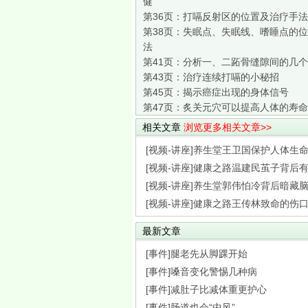
健
第36页：
打嗝反射区的位置及治疗手法
第38页：
失眠点、失眠线、嗜睡点的位
法
第41页：
分析一、二跖骨缝隙间的几个
第43页：
治疗连续打嗝的小秘招
第45页：
揭示癌症出现的身体信号
第47页：
炙关元穴可以提高人体的寿命
相关文章
浏览更多相关文章>>
[视频-讲座]养生堂王卫国保护人体生命枢
[视频-讲座]健康之路温建民茧子背后有隐
[视频-讲座]养生堂郭伟怕冷背后暗藏脑梗
[视频-讲座]健康之路王传林致命的伤口破
最新文章
[事件]腿老先从脚踝开始
[事件]嗓音变化警惕几种病
[事件]减肚子比减体重更护心
[事件]肠道也会“中风”