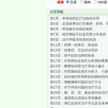
搜索
百度
搜狗
360搜
分页导航
第1页：
举例说明足疗治病的作用
第3页：
足底按摩治疗肝囊肿、肝癌、
第5页：
帮你解决失眠的困扰
第7页：
疏导脚趾可以提高青少年身高
第9页：
治疗呼吸系统类的疾病
第11页：
按摩一趾降压、防血栓
第13页：
按摩四、五趾间治耳疾
第15页：
按中趾防治肺部疾病
第17页：
对照脾的反射区分析脾的重要
第19页：
醪糟加鸡蛋治疗胃病小偏方
第21页：
对照肠的反射区分析大、小肠
第23页：
如何做到早期辨别结肠癌的问
第25页：
缓解腰椎问题的治疗方法
第27页：
对于痔疮问题的治疗方法
第29页：
腰、背、宽、膝反射区的治疗
第31页：
邀请观众现场分享保膝操
第33页：
淋巴反射区治疗手法及全身淋