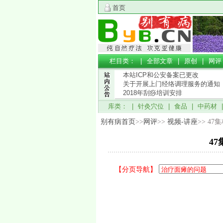
首页
栏目类： |
全部文章
|
原创
|
网评
本站ICP和公安备案已更改
关于开展上门经络调理服务的通知
2018年刮痧培训安排
库类： |
针灸穴位
|
食品
|
中药材
别有病首页
>>
网评
>>
视频-讲座
>> 4
4
【分页导航】