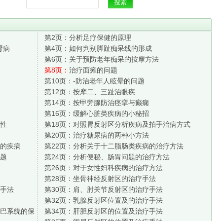
第2页：
分析足疗保健的原理
肾病
第4页：
如何判别脚趾痴呆线的形成
第6页：
关于预防老年痴呆的按摩方法
第8页：
治疗面瘫的问题
第10页：
-防治老年人眩晕的问题
第12页：
按摩二、三趾治眼疾
第14页：
按甲旁腺防治痉挛与癫痫
第16页：
缓解心脏类疾病的小秘招
性
第18页：
对照胃反射区分析疾病及拍手治病方式
第20页：
治疗糖尿病的两种小方法
的疾病
第22页：
分析关于十二脂肠类疾病的治疗方法
题
第24页：
分析便秘、肠胃问题的治疗方法
第26页：
对于女性妇科疾病的治疗方法
第28页：
坐骨神经反射区的治疗手法
手法
第30页：
肩、肘关节反射区的治疗手法
第32页：
乳腺反射区位置及的治疗手法
巴系统的保
第34页：
肝胆反射区的位置及治疗手法