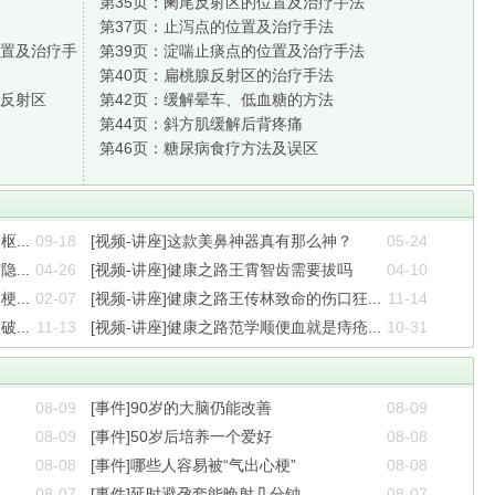
第35页：
阑尾反射区的位置及治疗手法
第37页：
止泻点的位置及治疗手法
置及治疗手
第39页：
淀喘止痰点的位置及治疗手法
第40页：
扁桃腺反射区的治疗手法
反射区
第42页：
缓解晕车、低血糖的方法
第44页：
斜方肌缓解后背疼痛
第46页：
糖尿病食疗方法及误区
...
09-18
[视频-讲座]这款美鼻神器真有那么神？
05-24
...
04-26
[视频-讲座]健康之路王霄智齿需要拔吗
04-10
...
02-07
[视频-讲座]健康之路王传林致命的伤口狂...
11-14
...
11-13
[视频-讲座]健康之路范学顺便血就是痔疮...
10-31
08-09
[事件]90岁的大脑仍能改善
08-09
08-09
[事件]50岁后培养一个爱好
08-08
08-08
[事件]哪些人容易被“气出心梗”
08-08
08-07
[事件]延时避孕套能晚射几分钟
08-07