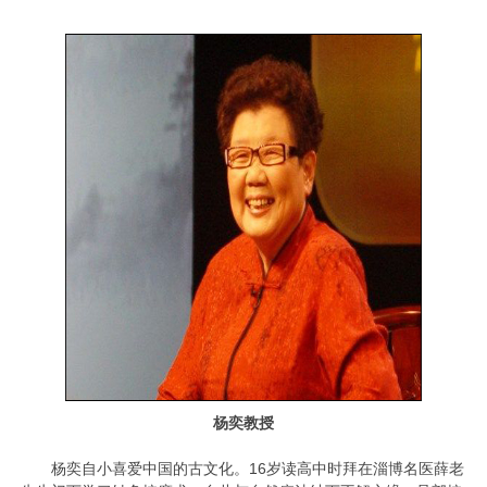
杨奕教授
杨奕自小喜爱中国的古文化。16岁读高中时拜在淄博名医薛老