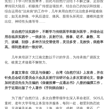
先生门下学习针灸按摩术，自此与自然疗法结下不解之缘。足部按
摩传回大陆后，积极推广传授这项技术。结合自己的知识和技能，
综合运用在"治未病"的工作中，几年来用自然疗法治愈多种疑难病
症，如无名肿痛、中风后遗症、痛风、股骨头坏死症、腰椎间盘突
出症、神经性头痛等等……
在自然疗法实践中，不断学习传统医学和新兴医学，并综合运
用在临床实践中，一病多治，反射疗法、推拿、砭术、象数、耳
穴、拔罐、刮痧，多种方法交替使用，灵活多变，见效快，病愈率
高。得到患者的一致好评。
几年来培训了大江南北数以千计的学员，为传承推广易医文
化、岐黄之术做着不懈努力。
多篇文章在《双足与保健》、台湾《自然疗法》上发表，并在
针灸总会砭石委员会大会及反射疗法研讨会上多次宣读论文。曾参
加封进启先生为主编的《保健按摩一点通丛书》八册的编撰工作，
并于近期出版了个人著作《手到病自除》。
为了推广自然疗法，多次自费带领学生深入革命老区、SOS儿
童村、老年大学等地义务宣传并服务，每到一处，都受到热烈欢
迎。足迹遍及长春、大连、上海、南京、成都、济南、黄石、广