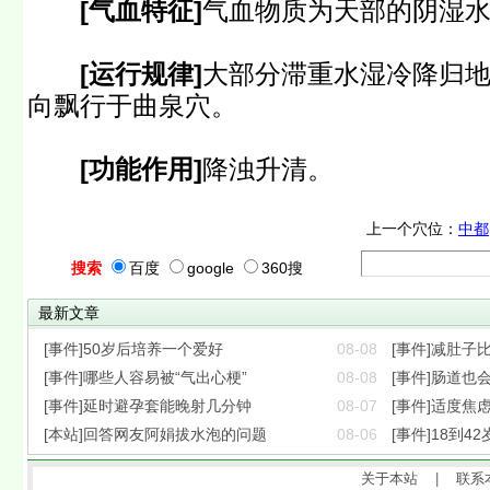
[气血特征]
气血物质为天部的阴湿
[运行规律]
大部分滞重水湿冷降归
向飘行于曲泉穴。
[功能作用]
降浊升清。
上一个穴位：
中都
搜索
百度
google
360搜
最新文章
[事件]50岁后培养一个爱好
08-08
[事件]减肚子
[事件]哪些人容易被“气出心梗”
08-08
[事件]肠道也会
[事件]延时避孕套能晚射几分钟
08-07
[事件]适度焦
[本站]回答网友阿娟拔水泡的问题
08-06
[事件]18到42
关于本站
|
联系