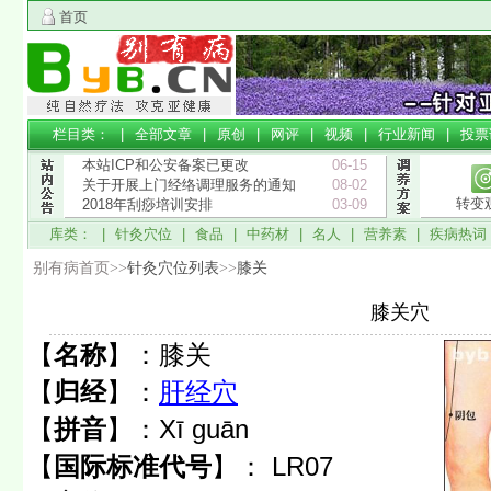
首页
栏目类： |
全部文章
|
原创
|
网评
|
视频
|
行业新闻
|
投票
本站ICP和公安备案已更改
06-15
关于开展上门经络调理服务的通知
08-02
转变
2018年刮痧培训安排
03-09
库类： |
针灸穴位
|
食品
|
中药材
|
名人
|
营养素
|
疾病热词
别有病首页>>
针灸穴位列表
>>
膝关
膝关穴
【
名称
】：
膝关
【
归经
】：
肝经穴
【
拼音
】：
Xī guān
【
国际标准代号
】：
LR07