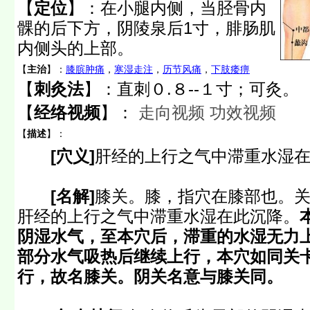
【
定位
】：
在小腿内侧，当胫骨内
髁的后下方，阴陵泉后1寸，腓肠肌
内侧头的上部。
【
主治
】：
膝膑肿痛
，
寒湿走注
，
历节风痛
，
下肢痿痹
【
刺灸法
】：直刺０.８--１寸；可灸。
【
经络视频
】：
走向视频
功效视频
【
描述
】：
[穴义]
肝经的上行之气中滞重水湿
[名解]
膝关。膝，指穴在膝部也。
肝经的上行之气中滞重水湿在此沉降。
阴湿水气，至本穴后，滞重的水湿无力
部分水气吸热后继续上行，本穴如同关
行，故名膝关。阴关名意与膝关同。