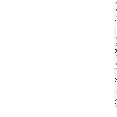
[
[
[
[