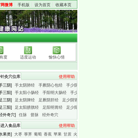
官网微博
手机版
设为首页
收藏本页
有度
适度运动
愉快心情
针灸穴位库
使用帮助
[手三阴]
手太阴肺经
手厥阴心包经
手少阴心经
[手三阳]
手太阳小肠经
手阳明大肠经
手少阳三焦经
[足三阴]
足太阴脾经
足厥阴肝经
足少阴肾经
[足三阳]
足太阳膀胱经
足阳明胃经
足少阳胆经
[经外奇穴]
任脉
督脉
经外奇穴
进入食品库
使用帮助
[水果类]
大枣
荸荠
葡萄
香蕉
苹果
甘蔗
火龙果