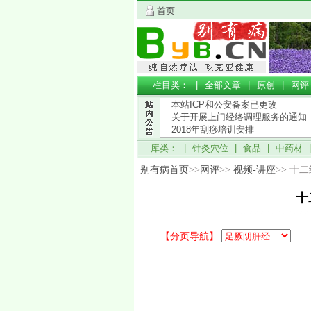
首页
栏目类： |
全部文章
|
原创
|
网评
本站ICP和公安备案已更改
关于开展上门经络调理服务的通知
2018年刮痧培训安排
库类： |
针灸穴位
|
食品
|
中药材
别有病首页
>>
网评
>>
视频-讲座
>> 十
十
【分页导航】