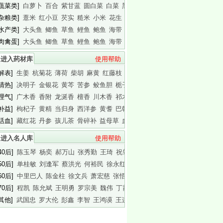
[蔬菜类]
白萝卜
百合
紫甘蓝
圆白菜
白菜
黑木耳
白木耳
[杂粮类]
薏米
红小豆
芡实
糙米
小米
花生
白瓜子
[水产类]
大头鱼
鲫鱼
草鱼
鲤鱼
鲍鱼
海带
基围虾
[肉禽蛋]
大头鱼
鲫鱼
草鱼
鲤鱼
鲍鱼
海带
基围虾
进入药材库
使用帮助
[解表]
生姜
杭菊花
薄荷
柴胡
麻黄
红藤枝
蟾皮
[清热]
决明子
金银花
黄芩
苦参
鲛鱼胆
栀子
白胶香
[理气]
广木香
香附
龙涎香
檀香
川木香
祁木香
印木香
[补益]
枸杞子
黄精
当归身
西洋参
黄耆
巴戟天
白干园参
[活血]
藏红花
丹参
孩儿茶
骨碎补
益母草
血竭
川芎
进入名人库
使用帮助
40后]
陈玉琴
杨奕
郝万山
张秀勤
王琦
祝肇刚
陈淑长
50后]
单桂敏
刘逢军
蔡洪光
何裕民
徐永红
傅杰英
王晨霞
60后]
中里巴人
陈金柱
徐文兵
萧宏慈
张悟本
曲黎敏
马悦凌
70后]
程凯
陈允斌
王明勇
罗宗美
魏伟
丁霞
蔡英杰
[其他]
武国忠
罗大伦
彭鑫
李智
王鸿谟
王连清
迷罗