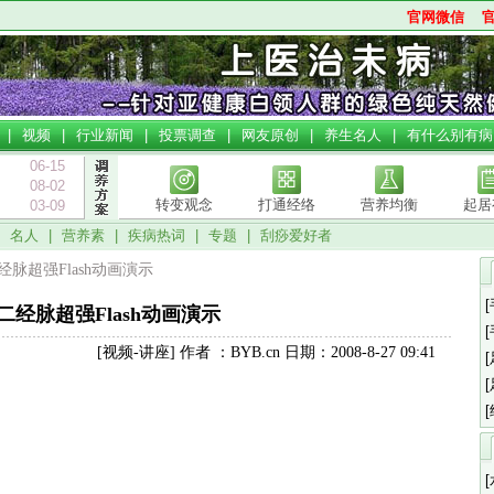
官网微信
|
视频
|
行业新闻
|
投票调查
|
网友原创
|
养生名人
|
有什么别有病
06-15
08-02
转变观念
打通经络
营养均衡
起居
03-09
|
名人
|
营养素
|
疾病热词
|
专题
|
刮痧爱好者
二经脉超强Flash动画演示
二经脉超强Flash动画演示
[视频-讲座] 作者 ：BYB.cn 日期：2008-8-27 09:41