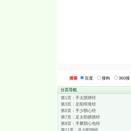
搜索
百度
搜狗
360搜
分页导航
第1页：
手太阴肺经
第3页：
足阳明胃经
第5页：
手少阴心经
第7页：
足太阳膀胱经
第9页：
手厥阴心包经
第11页：
足少阳胆经