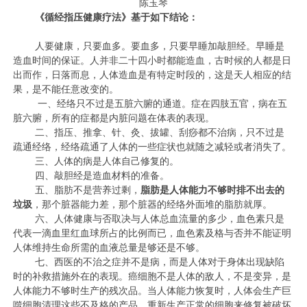
陈玉琴
《循经指压健康疗法》基于如下结论：
人要健康，只要血多。要血多，只要早睡加敲胆经。早睡是
造血时间的保证。人并非二十四小时都能造血，古时候的人都是日
出而作，日落而息，人体造血是有特定时段的，这是天人相应的结
果，是不能任意改变的。
一、经络只不过是五脏六腑的通道。症在四肢五官，病在五
脏六腑，所有的症都是内脏问题在体表的表现。
二、指压、推拿、针、灸、拔罐、刮痧都不治病，只不过是
疏通经络，经络疏通了人体的一些症状也就随之减轻或者消失了。
三、人体的病是人体自己修复的。
四、敲胆经是造血材料的准备。
五、脂肪不是营养过剩，
脂肪是人体能力不够时排不出去的
垃圾
，那个脏器能力差，那个脏器的经络外面堆的脂肪就厚。
六、人体健康与否取决与人体总血流量的多少，血色素只是
代表一滴血里红血球所占的比例而已，血色素及格与否并不能证明
人体维持生命所需的血液总量是够还是不够。
七、西医的不治之症并不是病，而是人体对于身体出现缺陷
时的补救措施外在的表现。癌细胞不是人体的敌人，不是变异，是
人体能力不够时生产的残次品。当人体能力恢复时，人体会生产巨
噬细胞清理这些不及格的产品，重新生产正常的细胞来修复被破坏