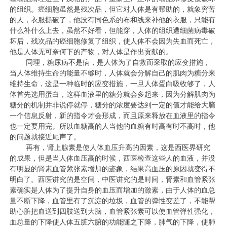
的组织。癌细胞虽然是残次品，但它对人体是有帮助的，就象穷苦
的人，衣服撕破了，他没有同色系的布和线来补他的衣服，只能有
什么补什么上去，虽然不好看，但能穿，人体的组织遭细菌病毒破
坏后，残次品的癌细胞修复了组织，使人体不会因为失血而死亡，
他是人体无可奈何下的产物，对人体是作出贡献的。
同理，糖尿病不是病，是人体为了自救而采取的应变措施，
当人体维持生命的能量不够时，人体就会分解自己的肌肉为糖分来
维持生命，这是一种临时的应变措施，一旦人体蛋白吸收够了，人
体首先选用蛋白，这样血液里的糖分就会多起来，因为分解肌肉为
糖分的机制并非说停就停，糖分的浓度要达到一定的值才能给大脑
一个信息反射，新的指令才会形成，而且原来释放在血液里的指令
也一定要用完。所以血糖高的人当他的血糖有时高有时不高时，他
的问题就接近尾声了。
再有，肾上腺素是使人体血压升高的因素，这是西医界研究
的成果，但是当人体血压高的时候，西医检查这些人的血液，并没
有明显的肾素血管紧张素增加的迹象，结果高血压的原因就变得不
明白了。西医讲究的是空间，中医讲究的是时间，肾素和血管紧张
素确实是人体为了提升自身的血压而增加的激素，由于人体的血总
量不断下降，血管里有了沉淀的垃圾，血管的弹性变差了，不能帮
助心脏把血送到四肢送到大脑，血管紧张素可以使血管弹性强化，
血总量的下降使人体五脏六腑的功能随之下降，肺气的下降，使肺