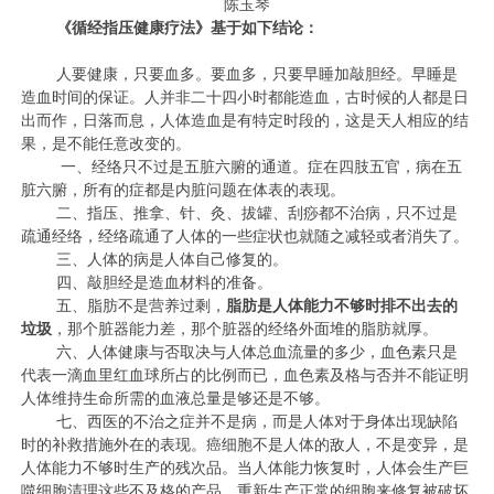
陈玉琴
《循经指压健康疗法》基于如下结论：
人要健康，只要血多。要血多，只要早睡加敲胆经。早睡是
造血时间的保证。人并非二十四小时都能造血，古时候的人都是日
出而作，日落而息，人体造血是有特定时段的，这是天人相应的结
果，是不能任意改变的。
一、经络只不过是五脏六腑的通道。症在四肢五官，病在五
脏六腑，所有的症都是内脏问题在体表的表现。
二、指压、推拿、针、灸、拔罐、刮痧都不治病，只不过是
疏通经络，经络疏通了人体的一些症状也就随之减轻或者消失了。
三、人体的病是人体自己修复的。
四、敲胆经是造血材料的准备。
五、脂肪不是营养过剩，
脂肪是人体能力不够时排不出去的
垃圾
，那个脏器能力差，那个脏器的经络外面堆的脂肪就厚。
六、人体健康与否取决与人体总血流量的多少，血色素只是
代表一滴血里红血球所占的比例而已，血色素及格与否并不能证明
人体维持生命所需的血液总量是够还是不够。
七、西医的不治之症并不是病，而是人体对于身体出现缺陷
时的补救措施外在的表现。癌细胞不是人体的敌人，不是变异，是
人体能力不够时生产的残次品。当人体能力恢复时，人体会生产巨
噬细胞清理这些不及格的产品，重新生产正常的细胞来修复被破坏