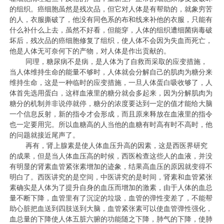
的组织。癌细胞虽然是残次品，但它对人体是有帮助的，就象穷苦
的人，衣服撕破了，他没有同色系的布和线来补他的衣服，只能有
什么补什么上去，虽然不好看，但能穿，人体的组织遭细菌病毒破
坏后，残次品的癌细胞修复了组织，使人体不会因为失血而死亡，
他是人体无可奈何下的产物，对人体是作出贡献的。
同理，糖尿病不是病，是人体为了自救而采取的应变措施，
当人体维持生命的能量不够时，人体就会分解自己的肌肉为糖分来
维持生命，这是一种临时的应变措施，一旦人体蛋白吸收够了，人
体首先选用蛋白，这样血液里的糖分就会多起来，因为分解肌肉为
糖分的机制并非说停就停，糖分的浓度要达到一定的值才能给大脑
一个信息反射，新的指令才会形成，而且原来释放在血液里的指令
也一定要用完。所以血糖高的人当他的血糖有时高有时不高时，他
的问题就接近尾声了。
再有，肾上腺素是使人体血压升高的因素，这是西医界研究
的成果，但是当人体血压高的时候，西医检查这些人的血液，并没
有明显的肾素血管紧张素增加的迹象，结果高血压的原因就变得不
明白了。西医讲究的是空间，中医讲究的是时间，肾素和血管紧张
素确实是人体为了提升自身的血压而增加的激素，由于人体的血总
量不断下降，血管里有了沉淀的垃圾，血管的弹性变差了，不能帮
助心脏把血送到四肢送到大脑，血管紧张素可以使血管弹性强化，
血总量的下降使人体五脏六腑的功能随之下降，肺气的下降，使肺