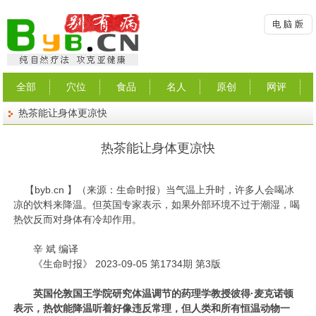
全部
穴位
食品
名人
原创
网评
热茶能让身体更凉快
热茶能让身体更凉快
【
byb.cn
】（来源：生命时报）
当气温上升时，许多人会喝冰
凉的饮料来降温。但英国专家表示，如果外部环境不过于潮湿，喝
热饮反而对身体有冷却作用。
辛 斌 编译
《生命时报》 2023-09-05 第1734期 第3版
英国伦敦国王学院研究体温调节的药理学教授彼得·麦克诺顿
表示，热饮能降温听着好像违反常理，但人类和所有恒温动物一