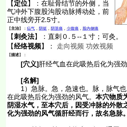
【
定位
】：
在耻骨结节的外侧，当
气冲外下腹股沟股动脉搏动处，前
正中线旁开2.5寸。
【
主治
】：
疝气
，
阴挺
，
阴茎痛
，
少腹痛
，
股内侧痛
【
刺灸法
】：直刺０.５--１寸；可灸。
【
经络视频
】：
走向视频
功效视频
【
描述
】：
[穴义]
肝经气血在此吸热后化为强
[名解]
1）急脉。急，急速也。脉，脉气也
在此吸热后化为强劲的风气。
本穴物质
阴湿水气，至本穴后，因受冲脉的外散
化为强劲的风气循肝经而行，故名急脉