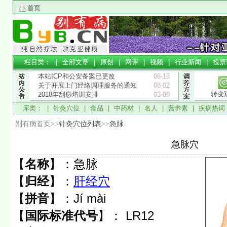
首页
栏目类： |
全部文章
|
原创
|
网评
|
视频
|
行业新闻
|
投票
本站ICP和公安备案已更改
06-15
关于开展上门经络调理服务的通知
08-02
转变
2018年刮痧培训安排
03-09
库类： |
针灸穴位
|
食品
|
中药材
|
名人
|
营养素
|
疾病热词
别有病首页>>
针灸穴位列表
>>
急脉
急脉穴
【
名称
】：
急脉
【
归经
】：
肝经穴
【
拼音
】：
Jí mài
【
国际标准代号
】：
LR12