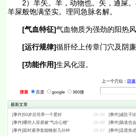
2）羊矢。羊，动物也。矢，通屎。
羊屎般饱满坚实。理同急脉名解。
[气血特征]
气血物质为强劲的阳热
[运行规律]
循肝经上传章门穴及阴
[功能作用]
生风化湿。
上一个穴位：
阴廉
搜索
百度
google
360搜
最新文章
[事件]50岁后培养一个爱好
08-08
[事件]减肚子
[事件]哪些人容易被“气出心梗”
08-08
[事件]肠道也会
[事件]延时避孕套能晚射几分钟
08-07
[事件]适度焦