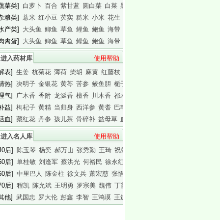
[蔬菜类]
白萝卜
百合
紫甘蓝
圆白菜
白菜
黑木耳
白木耳
[杂粮类]
薏米
红小豆
芡实
糙米
小米
花生
白瓜子
[水产类]
大头鱼
鲫鱼
草鱼
鲤鱼
鲍鱼
海带
基围虾
[肉禽蛋]
大头鱼
鲫鱼
草鱼
鲤鱼
鲍鱼
海带
基围虾
进入药材库
使用帮助
[解表]
生姜
杭菊花
薄荷
柴胡
麻黄
红藤枝
蟾皮
[清热]
决明子
金银花
黄芩
苦参
鲛鱼胆
栀子
白胶香
[理气]
广木香
香附
龙涎香
檀香
川木香
祁木香
印木香
[补益]
枸杞子
黄精
当归身
西洋参
黄耆
巴戟天
白干园参
[活血]
藏红花
丹参
孩儿茶
骨碎补
益母草
血竭
川芎
进入名人库
使用帮助
40后]
陈玉琴
杨奕
郝万山
张秀勤
王琦
祝肇刚
陈淑长
50后]
单桂敏
刘逢军
蔡洪光
何裕民
徐永红
傅杰英
王晨霞
60后]
中里巴人
陈金柱
徐文兵
萧宏慈
张悟本
曲黎敏
马悦凌
70后]
程凯
陈允斌
王明勇
罗宗美
魏伟
丁霞
蔡英杰
[其他]
武国忠
罗大伦
彭鑫
李智
王鸿谟
王连清
迷罗