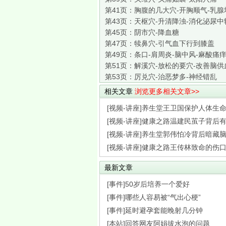
第41页：
胸腹的几大穴-开胸顺气-乳腺
第43页：
天枢穴-升清降浊-消化泌尿中
第45页：
阴市穴-降血糖
第47页：
犊鼻穴-引气血下行到膝盖
第49页：
条口-肩周炎-脑中风-麻酸痛
第51页：
解溪穴-放松的要穴-改善脑供
第53页：
厉兑穴-治恶梦多-神经错乱
相关文章
浏览更多相关文章>>
[视频-讲座]养生堂王卫国保护人体生命枢
[视频-讲座]健康之路温建民茧子背后有隐
[视频-讲座]养生堂郭伟怕冷背后暗藏脑梗
[视频-讲座]健康之路王传林致命的伤口破
最新文章
[事件]50岁后培养一个爱好
[事件]哪些人容易被“气出心梗”
[事件]延时避孕套能晚射几分钟
[本站]回答网友阿娟拔水泡的问题