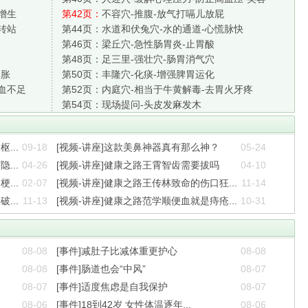
增生
第42页：
不容穴-推腹-放气打嗝儿放屁
转站
第44页：
水道和伏兔穴-水的通道-心慌脉快
第46页：
梁丘穴-急性肠胃炎-止胃酸
第48页：
足三里-强壮穴-肠胃消气穴
痒胀
第50页：
丰隆穴-化痰-增强脾胃运化
血不足
第52页：
内庭穴-相当于牛黄解毒-去胃火牙疼
第54页：
现场提问-头皮发麻发木
...
09-18
[视频-讲座]这款美鼻神器真有那么神？
05-24
...
04-26
[视频-讲座]健康之路王霄智齿需要拔吗
04-10
...
02-07
[视频-讲座]健康之路王传林致命的伤口狂...
11-14
...
11-13
[视频-讲座]健康之路范学顺便血就是痔疮...
10-31
08-08
[事件]减肚子比减体重更护心
08-08
08-08
[事件]肠道也会“中风”
08-07
08-07
[事件]适度焦虑是自我保护
08-07
08-06
[事件]18到42岁 女性体温逐年...
08-06