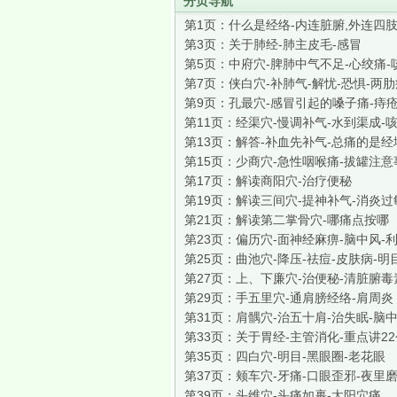
分页导航
第1页：
什么是经络-内连脏腑,外连四
第3页：
关于肺经-肺主皮毛-感冒
第5页：
中府穴-脾肺中气不足-心绞痛-
第7页：
侠白穴-补肺气-解忧-恐惧-两
第9页：
孔最穴-感冒引起的嗓子痛-痔
第11页：
经渠穴-慢调补气-水到渠成-
第13页：
解答-补血先补气-总痛的是经
第15页：
少商穴-急性咽喉痛-拔罐注意
第17页：
解读商阳穴-治疗便秘
第19页：
解读三间穴-提神补气-消炎过
第21页：
解读第二掌骨穴-哪痛点按哪
第23页：
偏历穴-面神经麻痹-脑中风-
第25页：
曲池穴-降压-祛痘-皮肤病-明
第27页：
上、下廉穴-治便秘-清脏腑毒
第29页：
手五里穴-通肩膀经络-肩周炎
第31页：
肩髃穴-治五十肩-治失眠-脑
第33页：
关于胃经-主管消化-重点讲2
第35页：
四白穴-明目-黑眼圈-老花眼
第37页：
颊车穴-牙痛-口眼歪邪-夜里
第39页：
头维穴-头痛如裹-太阳穴痛