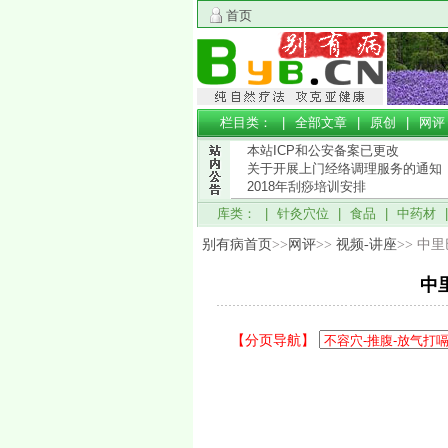
首页
栏目类： |
全部文章
|
原创
|
网评
本站ICP和公安备案已更改
关于开展上门经络调理服务的通知
2018年刮痧培训安排
库类： |
针灸穴位
|
食品
|
中药材
别有病首页
>>
网评
>>
视频-讲座
>> 中
中
【分页导航】