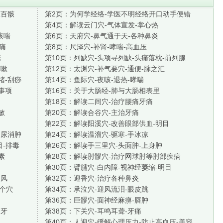
肢百骸
第2页：
为何学经络-学医不明经络开口动手便错
第4页：
解读云门穴-气体宣发-掌心热
咳喘
第6页：
天府穴-鼻气通于天-各种鼻炎
肋痛
第8页：
尺泽穴-补肾-哮喘-高血压
疮
第10页：
列缺穴-头项寻列缺-头痛落枕-前列腺
咳嗽
第12页：
太渊穴-补气要穴-通便-脉之汇
堵-刮痧
第14页：
鱼际穴-夜咳-退热-哮喘
事项
第16页：
关于大肠经-肺与大肠相表里
第18页：
解读二间穴-治疗腰痛牙痛
敏
第20页：
解读合谷穴-主治牙痛
第22页：
解读阳溪穴-改善眼部供血-明目
利尿消肿
第24页：
解读温溜穴-驱寒-手冰凉
目-排毒
第26页：
解读手三里穴-头面肿-上身肿
素
第28页：
解读肘髎穴-治疗网球肘等肘部疾病
第30页：
臂臑穴-白内障-视神经萎缩-明目
中风
第32页：
迎香穴-治疗各种鼻炎
2个穴
第34页：
承泣穴-迎风流泪-眼皮跳
第36页：
巨髎穴-面神经麻痹-唇肿
磨牙
第38页：
下关穴-耳鸣耳聋-牙痛
第40页：
人迎穴-缓解心理压力-防止高血压-美容