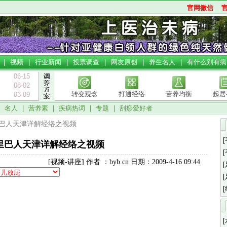
官网微信
|
视频
|
行业新闻
|
投票调查
|
网友原创
|
养生名人
|
有什么别有病
06-15
08-02
转变观念
打通经络
营养均衡
起居
03-09
|
名人
|
营养素
|
疾病热词
|
专题
|
刮痧爱好者
里巴人天津详解经络之视频
里巴人天津详解经络之视频
[视频-讲座] 作者 ：byb.cn 日期：2009-4-16 09:44