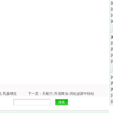
[
[
[
气-乳腺增生
下一页：天枢穴-升清降浊-消化泌尿中转站
[