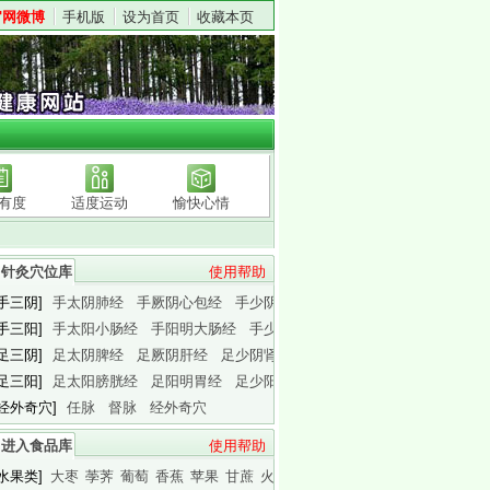
官网微博
手机版
设为首页
收藏本页
有度
适度运动
愉快心情
针灸穴位库
使用帮助
[手三阴]
手太阴肺经
手厥阴心包经
手少阴心经
[手三阳]
手太阳小肠经
手阳明大肠经
手少阳三焦经
[足三阴]
足太阴脾经
足厥阴肝经
足少阴肾经
[足三阳]
足太阳膀胱经
足阳明胃经
足少阳胆经
[经外奇穴]
任脉
督脉
经外奇穴
进入食品库
使用帮助
[水果类]
大枣
荸荠
葡萄
香蕉
苹果
甘蔗
火龙果