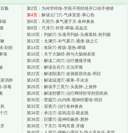
肢百骸
第2页：
为何学经络-学医不明经络开口动手便错
第4页：
解读云门穴-气体宣发-掌心热
咳喘
第6页：
天府穴-鼻气通于天-各种鼻炎
肋痛
第8页：
尺泽穴-补肾-哮喘-高血压
疮
第10页：
列缺穴-头项寻列缺-头痛落枕-前列腺
咳嗽
第12页：
太渊穴-补气要穴-通便-脉之汇
堵-刮痧
第14页：
鱼际穴-夜咳-退热-哮喘
事项
第16页：
关于大肠经-肺与大肠相表里
第18页：
解读二间穴-治疗腰痛牙痛
敏
第20页：
解读合谷穴-主治牙痛
第22页：
解读阳溪穴-改善眼部供血-明目
利尿消肿
第24页：
解读温溜穴-驱寒-手冰凉
目-排毒
第26页：
解读手三里穴-头面肿-上身肿
素
第28页：
解读肘髎穴-治疗网球肘等肘部疾病
第30页：
臂臑穴-白内障-视神经萎缩-明目
中风
第32页：
迎香穴-治疗各种鼻炎
2个穴
第34页：
承泣穴-迎风流泪-眼皮跳
第36页：
巨髎穴-面神经麻痹-唇肿
磨牙
第38页：
下关穴-耳鸣耳聋-牙痛
第40页：
人迎穴-缓解心理压力-防止高血压-美容