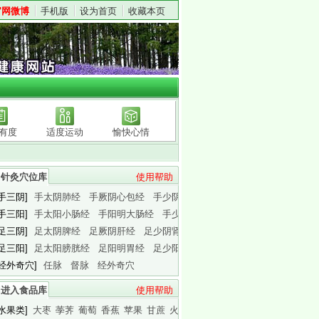
官网微博
手机版
设为首页
收藏本页
有度
适度运动
愉快心情
针灸穴位库
使用帮助
[手三阴]
手太阴肺经
手厥阴心包经
手少阴心经
[手三阳]
手太阳小肠经
手阳明大肠经
手少阳三焦经
[足三阴]
足太阴脾经
足厥阴肝经
足少阴肾经
[足三阳]
足太阳膀胱经
足阳明胃经
足少阳胆经
[经外奇穴]
任脉
督脉
经外奇穴
进入食品库
使用帮助
[水果类]
大枣
荸荠
葡萄
香蕉
苹果
甘蔗
火龙果