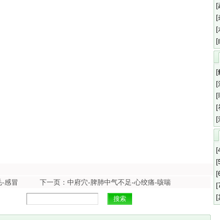
[
[
[
-感冒
下一页：中府穴-脾肺中气不足-心绞痛-咳喘
[