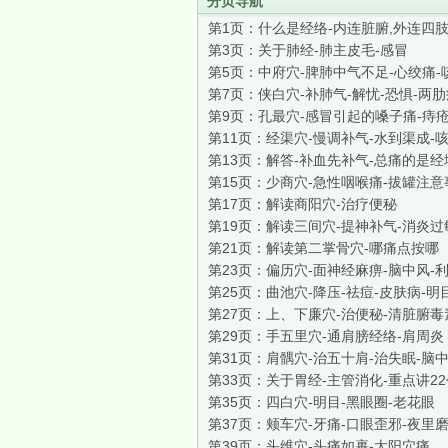
分页导航
第1页：
什么是经络-内连脏腑,外连四
第3页：
关于肺经-肺主皮毛-感冒
第5页：
中府穴-脾肺中气不足-心绞痛-
第7页：
侠白穴-补肺气-解忧-恐惧-两
第9页：
孔最穴-感冒引起的嗓子痛-痔
第11页：
经渠穴-慢调补气-水到渠成-
第13页：
解答-补血先补气-总痛的是经
第15页：
少商穴-急性咽喉痛-拔罐注意
第17页：
解读商阳穴-治疗便秘
第19页：
解读三间穴-提神补气-消炎过
第21页：
解读第二掌骨穴-哪痛点按哪
第23页：
偏历穴-面神经麻痹-脑中风-
第25页：
曲池穴-降压-祛痘-皮肤病-明
第27页：
上、下廉穴-治便秘-清脏腑毒
第29页：
手五里穴-通肩膀经络-肩周炎
第31页：
肩髃穴-治五十肩-治失眠-脑
第33页：
关于胃经-主管消化-重点讲2
第35页：
四白穴-明目-黑眼圈-老花眼
第37页：
颊车穴-牙痛-口眼歪邪-夜里
第39页：
头维穴-头痛如裹-太阳穴痛