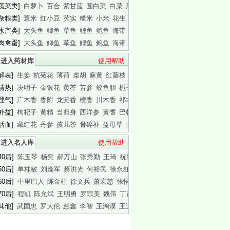
[蔬菜类]
白萝卜
百合
紫甘蓝
圆白菜
白菜
黑木耳
白木耳
[杂粮类]
薏米
红小豆
芡实
糙米
小米
花生
白瓜子
[水产类]
大头鱼
鲫鱼
草鱼
鲤鱼
鲍鱼
海带
基围虾
[肉禽蛋]
大头鱼
鲫鱼
草鱼
鲤鱼
鲍鱼
海带
基围虾
进入药材库
使用帮助
[解表]
生姜
杭菊花
薄荷
柴胡
麻黄
红藤枝
蟾皮
[清热]
决明子
金银花
黄芩
苦参
鲛鱼胆
栀子
白胶香
[理气]
广木香
香附
龙涎香
檀香
川木香
祁木香
印木香
[补益]
枸杞子
黄精
当归身
西洋参
黄耆
巴戟天
白干园参
[活血]
藏红花
丹参
孩儿茶
骨碎补
益母草
血竭
川芎
进入名人库
使用帮助
40后]
陈玉琴
杨奕
郝万山
张秀勤
王琦
祝肇刚
陈淑长
50后]
单桂敏
刘逢军
蔡洪光
何裕民
徐永红
傅杰英
王晨霞
60后]
中里巴人
陈金柱
徐文兵
萧宏慈
张悟本
曲黎敏
马悦凌
70后]
程凯
陈允斌
王明勇
罗宗美
魏伟
丁霞
蔡英杰
[其他]
武国忠
罗大伦
彭鑫
李智
王鸿谟
王连清
迷罗