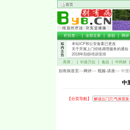
首页
栏目类： |
全部文章
|
原创
|
网评
本站ICP和公安备案已更改
关于开展上门经络调理服务的通知
2018年刮痧培训安排
库类： |
针灸穴位
|
食品
|
中药材
别有病首页
>>
网评
>>
视频-讲座
>> 中
中
【分页导航】