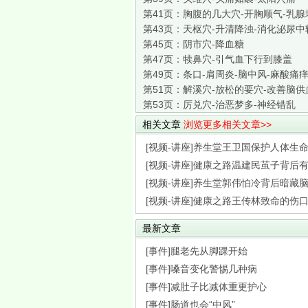
第41页：
胸腹的几大穴-开胸顺气-乳腺
第43页：
天枢穴-升清降浊-消化泌尿中
第45页：
阴市穴-降血糖
第47页：
犊鼻穴-引气血下行到膝盖
第49页：
条口-肩周炎-脑中风-麻酸痛
第51页：
解溪穴-放松的要穴-改善脑供
第53页：
厉兑穴-治恶梦多-神经错乱
相关文章
浏览更多相关文章>>
[视频-讲座]养生堂王卫国保护人体生命枢
[视频-讲座]健康之路温建民茧子背后有隐
[视频-讲座]养生堂郭伟怕冷背后暗藏脑梗
[视频-讲座]健康之路王传林致命的伤口破
最新文章
[事件]腿老先从脚踝开始
[事件]嗓音变化警惕几种病
[事件]减肚子比减体重更护心
[事件]肠道也会“中风”