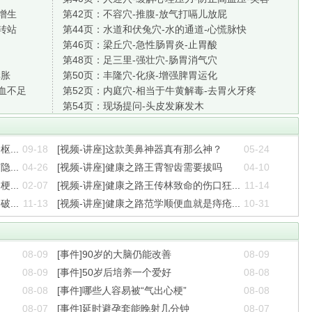
增生
第42页：
不容穴-推腹-放气打嗝儿放屁
转站
第44页：
水道和伏兔穴-水的通道-心慌脉快
第46页：
梁丘穴-急性肠胃炎-止胃酸
第48页：
足三里-强壮穴-肠胃消气穴
痒胀
第50页：
丰隆穴-化痰-增强脾胃运化
血不足
第52页：
内庭穴-相当于牛黄解毒-去胃火牙疼
第54页：
现场提问-头皮发麻发木
...
09-18
[视频-讲座]这款美鼻神器真有那么神？
05-24
...
04-26
[视频-讲座]健康之路王霄智齿需要拔吗
04-10
...
02-07
[视频-讲座]健康之路王传林致命的伤口狂...
11-14
...
11-13
[视频-讲座]健康之路范学顺便血就是痔疮...
10-31
08-09
[事件]90岁的大脑仍能改善
08-09
08-09
[事件]50岁后培养一个爱好
08-08
08-08
[事件]哪些人容易被“气出心梗”
08-08
08-07
[事件]延时避孕套能晚射几分钟
08-07