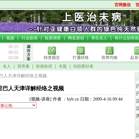
官网微信
|
视频
|
行业新闻
|
投票调查
|
网友原创
|
养生名人
|
有什么别有病
06-15
08-02
转变观念
打通经络
营养均衡
起居
03-09
|
名人
|
营养素
|
疾病热词
|
专题
|
刮痧爱好者
里巴人天津详解经络之视频
里巴人天津详解经络之视频
[视频-讲座] 作者 ：byb.cn 日期：2009-4-16 09:44