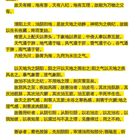
故天有精，地有形，天有八纪，地有五理，故能为万物之父
母。
清阳上天，浊阴归地，是故天地之动静，神明为之纲纪，故能
以生长收藏，终而复始。
惟贤人上配天以养头，下象地以养足，中傍人事以养五脏。
天气通于肺，地气通于嗌，风气通于肝，雷气通于心，谷气通
于脾，雨气通于肾。
六经为川，肠胃为海，九窍为水注之气。
以天地为之阴阳，阳之汗以天地之雨右之;阳之气以天地之疾
风名之。暴气象雷，逆气象阳。
故治不法天之纪，不用地之理，则灾害至矣。
故邪风之至，疾如风雨，故善治者，治皮毛，其次治肌肤，其
次治筋脉，其次治六腑，其次治五脏。治五脏者，半死半生也。
故天之邪气感，则害人五脏;水谷之寒热感，则害于六腑;地之
湿气感，则害皮肉筋脉。
故善用针者，从阴引阳，从阳引阴，以右治左，以左治右，以
我知彼，以表知里，以观过与不及之理，见微得过，用之不殆。
善诊者，察色按脉，先别阴阳，审清浊而知部分;视喘息，听