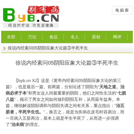
全部
穴位
食品
名人
原创
网评
徐说内经素问05阴阳应象大论篇③半死半生
徐说内经素问05阴阳应象大论篇③半死半生
【
byb.cn
XJ】这是《黄帝内经素问05阴阳应象大论的第三
篇
》
，也是最后一篇。前两篇，分别论述了阴阳为“
天地之道、治
病必求于本
”和男女这人间最重要的阴阳，他们之间性生活的“
七损
八益
“，揭示了男女之间如何做到阴阳互补，从而延年益寿。本
篇，继续解读阴阳调和与阴阳失调之间有关系，重点指出：“
治五
脏者，半死半生也。
”，换言之，就是当疾病在皮毛时容易治，而
一旦病入五脏再治，基本上就是半生半死了，从而进一步强调
了“
治未病
”的理念。