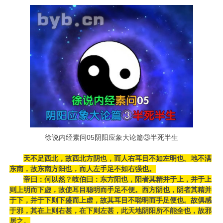
徐说内经素问05阴阳应象大论篇③半死半生
天不足西北，故西北方阴也，而人右耳目不如左明也。地不满
东南，故东南方阳也，而人左手足不如右强也。
帝曰：何以然？岐伯曰：东方阳也，阳者其精并于上，并于上
则上明而下虚，故使耳目聪明而手足不便。西方阴也，阴者其精并
于下，并于下则下盛而上虚，故其耳目不聪明而手足便也。故俱感
于邪，其在上则右甚，在下则左甚，此天地阴阳所不能全也，故邪
居之。