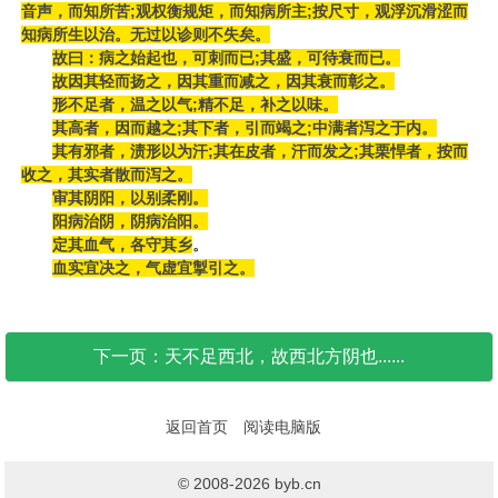
音声，而知所苦;观权衡规矩，而知病所主;按尺寸，观浮沉滑涩而
知病所生以治。无过以诊则不失矣。
故曰：病之始起也，可刺而已;其盛，可待衰而已。
故因其轻而扬之，因其重而减之，因其衰而彰之。
形不足者，温之以气;精不足，补之以味。
其高者，因而越之;其下者，引而竭之;中满者泻之于内。
其有邪者，渍形以为汗;其在皮者，汗而发之;其栗悍者，按而
收之，其实者散而泻之。
审其阴阳，以别柔刚。
阳病治阴，阴病治阳。
定其血气，各守其乡
。
血实宜决之，气虚宜掣引之。
下一页：天不足西北，故西北方阴也......
返回首页
阅读电脑版
© 2008-2026 byb.cn