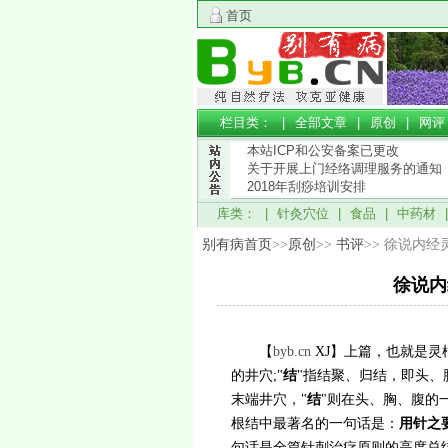
首页
栏目类： |
全部文章
|
原创
|
网评
本站ICP和公安备案已更改
关于开展上门经络调理服务的通知
2018年刮痧培训安排
库类： |
针灸穴位
|
食品
|
中药材
别有病首页
>>
原创
>>
书评
>> 徐说内
徐说内
【
byb.cn
XJ】上
篇，也就是灵
的井穴;"
结
"指结聚、归结，即头、
末端井穴，"
结
"则在头、胸、腹的
根结中最著名的一句话是：‌
用针之
句话是全篇针刺治疗原则的高度总