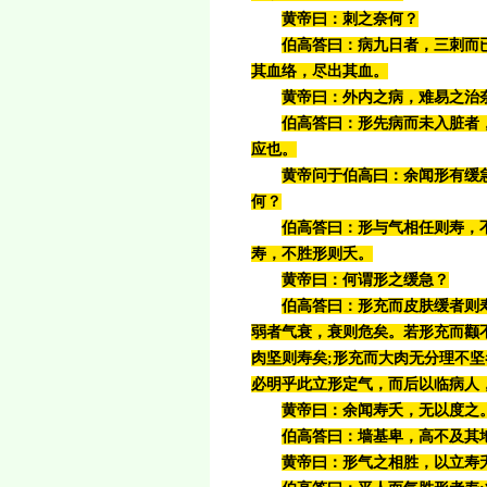
黄帝曰：刺之奈何？
伯高答曰：病九日者，三刺而
其血络，尽出其血。
黄帝曰：外内之病，难易之治
伯高答曰：形先病而未入脏者
应也。
黄帝问于伯高曰：余闻形有缓
何？
伯高答曰：形与气相任则寿，
寿，不胜形则夭。
黄帝曰：何谓形之缓急？
伯高答曰：形充而皮肤缓者则
弱者气衰，衰则危矣。若形充而颧
肉坚则寿矣;形充而大肉无分理不
必明乎此立形定气，而后以临病人
黄帝曰：余闻寿夭，无以度之
伯高答曰：墙基
卑，高不及其
黄帝曰：形气之相胜，以立寿