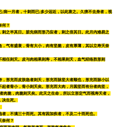
已;病一月者，十刺而已;多少远近，以此衰之。久痹不去身者，视
奈何？
，刺之半其日。脏先病而形乃应者，刺之倍其日。此月内难易之
急，气有盛衰，骨有大小，肉有坚脆，皮有厚薄，其以立寿夭
奈
不相任则夭。皮与肉相果则寿，不相果则夭，血气经络胜形则
寿，形充而皮肤急者则夭，形充而脉坚大者顺也，形充而脉小以
不起者骨小，骨小则夭矣。形充而大肉，月囷坚而有分者肉坚，
坚者肉脆，肉脆则夭矣。此天之生命，所以立形定气而视寿夭者，
，决生死。
。
地者，不满三十而死。其有因加疾者，不及二十而死也。
夭奈何？