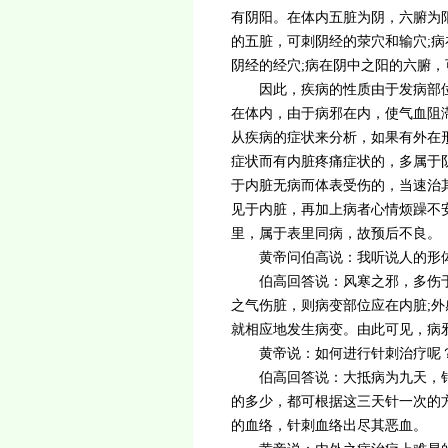
有阴阳。在体内五脏为阴，六腑为
的五脏，可刺阴经的荥穴和输穴;病
阴经的经穴;病在阴中之阳的六腑，
因此，疾病的性质由于发病部位不
在体内，由于病邪在内，使气血阻滞
从疾病的症状来分析，如果有外在
症状而有内脏疼痛症状的，多属于
于内脏无病而体表受伤的，当速治
见于内脏，再加上病者心情烦躁不
里，属于表里同病，故预后不良。
黄帝问伯高说：我听说人的形
伯高回答说：风寒之邪，多伤
之气伤脏，则病变部位应在内脏;外
就相应地发生病变。由此可见，病
黄帝说：如何进行针刺治疗呢
伯高回答说：大抵病为九天，
的多少，都可根据这三天针一次的
的血络，针刺血络出尽其恶血。