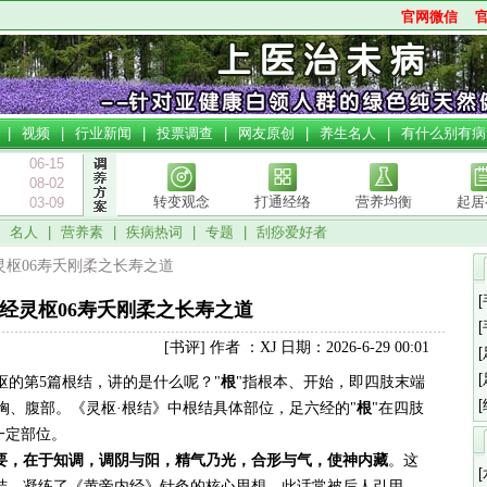
官网微信
|
视频
|
行业新闻
|
投票调查
|
网友原创
|
养生名人
|
有什么别有病
06-15
08-02
转变观念
打通经络
营养均衡
起居
03-09
|
名人
|
营养素
|
疾病热词
|
专题
|
刮痧爱好者
经灵枢06寿夭刚柔之长寿之道
经灵枢06寿夭刚柔之长寿之道
[书评] 作者 ：XJ 日期：2026-6-29 00:01
枢的第5篇根结，讲的是什么呢？"
根
"指根本、开始，即四肢末端
胸、腹部。《灵枢·根结》中根结具体部位，足六经的"
根
"在四肢
一定部位。
要，在于知调，调阴与阳，精气乃光，合形与气，使神内藏‌
。这
结，凝练了《黄帝内经》针灸的核心思想，此话常被后人引用。