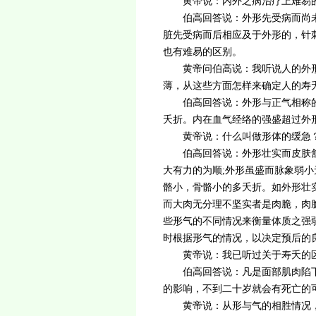
黄帝说：内外之病治疗上难易的
伯高回答说：外形先受病而尚
脏先受病而后相应及于外形的，针
也有难易的区别。
黄帝问伯高说：我听说人的外形
薄，从这些方面怎样来确定人的寿
伯高回答说：外形与正气相称
夭折。内在血气经络的强盛超过外
黄帝说：什么叫做形体的缓急
伯高回答说：外形壮实而皮肤
大有力的为顺;外形虽盛而脉象弱
骼小，骨骼小的多夭折。如外形壮
而大肉无分理不坚实者是肉脆，肉
些形气的不同情况来衡量体质之强
时根据形气的情况，以决定预后的
黄帝说：我已听过关于寿夭的区
伯高回答说：凡是面部肌肉陷
的影响，不到二十岁就会有死亡的
黄帝说：从形与气的相胜情况，