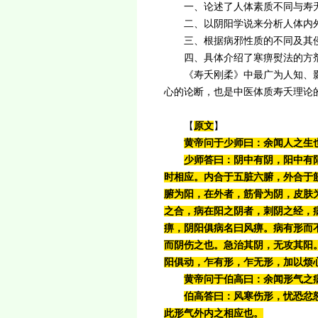
一、论述了人体素质不同与寿
二、以阴阳学说来分析人体内外
三、根据病邪性质的不同及其侵
四、具体介绍了寒痹熨法的方剂
《寿夭刚柔》中最广为人知、影响
心的论断，也是中医体质寿夭理论
【
原文
】
黄帝问于
少师
曰：余闻人之生
少师答曰：阴中有阴，阳中有
时相应。内合于五脏六腑，外合于
腑为阳
，在外者，筋骨为阴，皮肤
之合，病在阳之阴者，刺阴之经，
痹，阴阳俱病名曰风痹。病有形而
而阴伤之也。急治其阴，无攻其阳
阳俱动，乍有形，乍无形，加以烦
黄帝问于
伯高
曰：余闻形气之
伯高答曰：风寒伤形，忧恐忿
此形气外内之相应也。