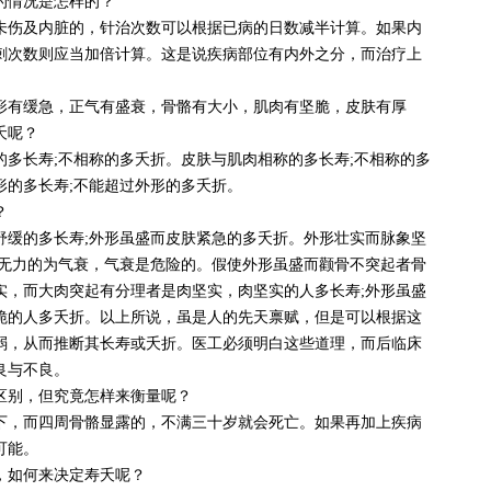
情况是怎样的？
未伤及内脏的，针治次数可以根据已病的日数减半计算。如果内
刺次数则应当加倍计算。这是说疾病部位有内外之分，而治疗上
有缓急，正气有盛衰，骨骼有大小，肌肉有坚脆，皮肤有厚
夭呢？
的多长寿;不相称的多夭折。皮肤与肌肉相称的多长寿;不相称的多
形的多长寿;不能超过外形的多夭折。
？
舒缓的多长寿;外形虽盛而皮肤紧急的多夭折。外形壮实而脉象坚
小无力的为气衰，气衰是危险的。假使外形虽盛而颧骨不突起者骨
实，而大肉突起有分理者是肉坚实，肉坚实的人多长寿;外形虽盛
脆的人多夭折。以上所说，虽是人的先天禀赋，但是可以根据这
弱，从而推断其长寿或夭折。医工必须明白这些道理，而后临床
良与不良。
别，但究竟怎样来衡量呢？
下，而四周骨骼显露的，不满三十岁就会死亡。如果再加上疾病
可能。
如何来决定寿夭呢？