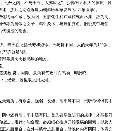
间，六合之内，不离于五，人亦应之"，少师对五种人的体质、性
叙述，少师之论点近世为朝鲜医学家发展为"四象医学"。
传化物而不藏，故为阳：五脏化生和贮藏精气而不泄，故为阴。
据传亦为黄帝之臣子，精针灸术，与歧伯齐名。旧说黄帝与伯
后代编造的附会。
折。寿夭在此指长寿和短命。夭与折不同，人的天年为120岁，
到72岁就是6折。
臂部等肌肉比较肥厚的地方。
骼。
盛满貌;
贲，
同奔。意为有气攻冲而鸣响，即肠鸣
煴中，燃烧。这里取义用火煨。
天素质，有刚柔、强弱、长短、阴阳等不同，想听你谈谈其中
阴中还有阴，阳中还有阳。首先要掌握阴阳的规律，才能很好
的经过，用针才能合理。必须细心推测开始发病的因素，以及人
五脏六腑相合，在外与筋骨皮肤相合，所以体内有阴阳，体表亦