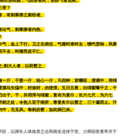
;病而形肉脱，气胜形者死，形胜气者危矣。
三变？
者，有刺寒痹之留经者。
者出气，刺寒痹者内热。
？
少气，血上下行。卫之生病也，气痛时来时去，怫忾贲响，风寒
而不去，时痛而皮不仁。
之;刺大人者，以药熨之。
椒一斤，干姜一斤，桂心一斤，凡四种，皆嚼咀，渍酒中，用绵
置酒马矢煴中，封涂封，勿使泄。五日五夜，出绵絮曝干之，干
乃出干。干，并用滓与绵絮，复布为复巾，长六七尺，为六七
所刺之处，令热入至于病所，寒复炙巾以熨之，三十遍而止。汗
内中，无见风。每刺必熨，如此病已矣。
帝臣，以擅长人体体质之论而闻名流传于世。少师回答黄帝关于