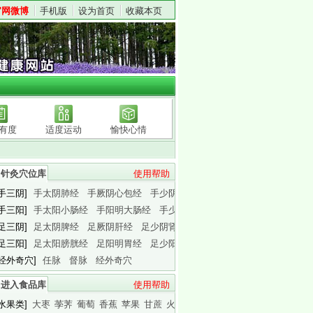
官网微博
手机版
设为首页
收藏本页
有度
适度运动
愉快心情
针灸穴位库
使用帮助
[手三阴]
手太阴肺经
手厥阴心包经
手少阴心经
[手三阳]
手太阳小肠经
手阳明大肠经
手少阳三焦经
[足三阴]
足太阴脾经
足厥阴肝经
足少阴肾经
[足三阳]
足太阳膀胱经
足阳明胃经
足少阳胆经
[经外奇穴]
任脉
督脉
经外奇穴
进入食品库
使用帮助
[水果类]
大枣
荸荠
葡萄
香蕉
苹果
甘蔗
火龙果