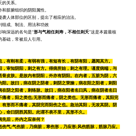
夭的关系。
和脏腑组织的阴阳属性。
袭人体部位的区别，提出了相应的治法。
组成、制法、用法和功效
深远的名句是‌“
形与气相任则寿，不相任则夭
”这是本篇最核
的基础，常被后人引用。
也，有刚有柔，有弱有强，有短有长，有阴有阳，愿闻其方。
阳，审知阴阳，刺之有方。得病所始，刺之有理。谨度病端，与
筋骨皮肤。是故内有阴阳，外亦有阴阳。在内者，
五脏为阴，六
为阳。故曰，病在阴之阴者，刺阴之荥腧，病在阳之阳者，刺阳
病在阴之阳者，刺络脉。故曰，病在阳者名曰风，病在阴者名曰
不痛者，阳之类也;无形而痛者，阴之类也。无形而痛者，其阳完
。有形而不痛者，其阴完而阳伤之也。急治其阳，无攻其阴。阴
心，命曰阴胜其阳。此谓不表不里，其形不久。
病先后，外内之应奈何？
怒伤气;气伤脏，乃病脏，寒伤形，乃应形;风伤筋脉，筋脉乃应。