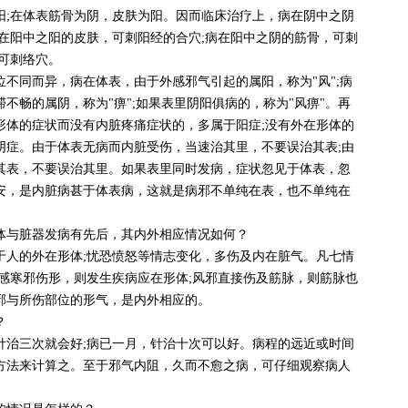
阳;在体表筋骨为阴，皮肤为阳。因而临床治疗上，病在阴中之阴
在阳中之阳的皮肤，可刺阳经的合穴;病在阳中之阴的筋骨，可刺
可刺络穴。
同而异，病在体表，由于外感邪气引起的属阳，称为"风";病
不畅的属阴，称为"痹";如果表里阴阳俱病的，称为"风痹"。再
形体的症状而没有内脏疼痛症状的，多属于阳症;没有外在形体的
阴症。由于体表无病而内脏受伤，当速治其里，不要误治其表;由
其表，不要误治其里。如果表里同时发病，症状忽见于体表，忽
安，是内脏病甚于体表病，这就是病邪不单纯在表，也不单纯在
体与脏器发病有先后，其内外相应情况如何？
于人的外在形体;忧恐愤怒等情志变化，多伤及内在脏气。凡七情
感寒邪伤形，则发生疾病应在形体;风邪直接伤及筋脉，则筋脉也
邪与所伤部位的形气，是内外相应的。
？
针治三次就会好;病已一月，针治十次可以好。病程的远近或时间
方法来计算之。至于邪气内阻，久而不愈之病，可仔细观察病人