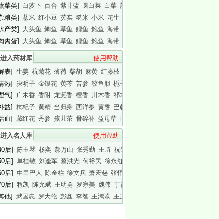
[蔬菜类]
白萝卜
百合
紫甘蓝
圆白菜
白菜
黑木耳
白木耳
[杂粮类]
薏米
红小豆
芡实
糙米
小米
花生
白瓜子
[水产类]
大头鱼
鲫鱼
草鱼
鲤鱼
鲍鱼
海带
基围虾
[肉禽蛋]
大头鱼
鲫鱼
草鱼
鲤鱼
鲍鱼
海带
基围虾
进入药材库
使用帮助
[解表]
生姜
杭菊花
薄荷
柴胡
麻黄
红藤枝
蟾皮
[清热]
决明子
金银花
黄芩
苦参
鲛鱼胆
栀子
白胶香
[理气]
广木香
香附
龙涎香
檀香
川木香
祁木香
印木香
[补益]
枸杞子
黄精
当归身
西洋参
黄耆
巴戟天
白干园参
[活血]
藏红花
丹参
孩儿茶
骨碎补
益母草
血竭
川芎
进入名人库
使用帮助
40后]
陈玉琴
杨奕
郝万山
张秀勤
王琦
祝肇刚
陈淑长
50后]
单桂敏
刘逢军
蔡洪光
何裕民
徐永红
傅杰英
王晨霞
60后]
中里巴人
陈金柱
徐文兵
萧宏慈
张悟本
曲黎敏
马悦凌
70后]
程凯
陈允斌
王明勇
罗宗美
魏伟
丁霞
蔡英杰
[其他]
武国忠
罗大伦
彭鑫
李智
王鸿谟
王连清
迷罗