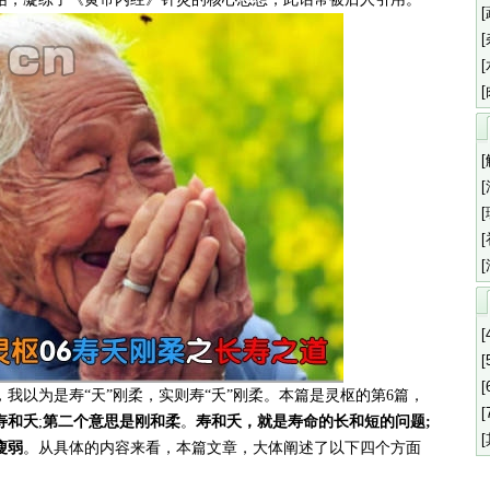
[
[
[
，我以为是寿“
天
”刚柔，实则
寿“夭
”刚柔。本
篇是灵枢的第6篇，
[
寿和夭
;
第二个意思是刚和柔
。
寿和夭，就是寿命的长和短的问题;
瘦弱
。从具体的内容来看，本篇文章，大体阐述了以下四个方面