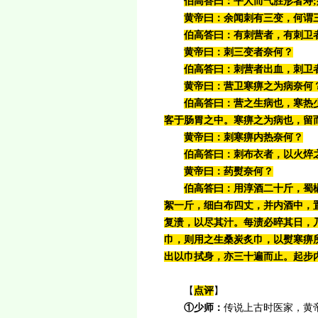
伯高答曰：平人而气胜形者寿
黄帝曰：余闻刺有三变，何谓
伯高答曰：有刺营者，有刺卫
黄帝曰：刺三变者奈何？
伯高答曰：刺营者出血，刺卫
黄帝曰：营卫寒痹之为病奈何
伯高答曰：营之生病也，寒热
客于肠胃之中。寒痹之为病也，留
黄帝曰：刺寒痹内热奈何？
伯高答曰：刺布衣者，以火焠
黄帝曰：药熨奈何？
伯高答曰：用淳酒二十斤，蜀
絮一斤，细白布四丈，并内酒中，
复溃，以尽其汁。每渍必晬其日，
巾，则用之生桑炭炙巾，以熨寒痹
出以巾拭身，亦三十遍而止。起步
【
点评
】
①
少师：
传说上古时医家，黄