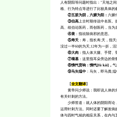
人有阴阳等问题时指出："天地之
格、行为特点等进行了比较具体的
②
五脏为阴，六腑为阳：
六腑
③
伯高
上古时期传说中名医。
高、歧伯论医药，而创医药，当为
④
衰
：指祛除病邪的意思。
⑤
寿夭
：寿，指长寿;夭，指夭
没过一半60的为夭;12年为一折，活
⑥大肉
：指人体大腿、手臂、
⑦墙基
：这里指耳朵旁边的骨
⑧怫忾贲响：
怫忾[fú kài]，
气
⑨马矢煴中
：马矢，即马粪;
【
全文
翻译
】
黄帝问少师说：我听说人体的先
有关针刺的方法。
少师答道：就人体的阴阳而论，
运用针刺方法。同时还要了解发病
体与四时气候的相应关系，在内与