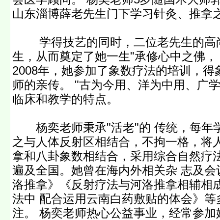
山东淄博薛老先生门下学习针灸、推拿
学得技艺的同时，二位老先生的高尚
生，从而奠定了她一生"承修心中之佛，
2008年，她参加了象数疗法的培训，
师的亲传。 "古为今用、洋为中用、广
临床和教学的特点。
杨奕老师秉承"活老"的 传统，每年
之与人体反射区相结合，不拘一格，将人
拿和八卦象数相结合，采用综合自然疗
遍及全国。她曾在海内外相关杂 志及会
洛推拿》《反射疗法与河洛推拿相辅相
法中 配合运用云南白药敷贴的体会》等
注。 杨奕老师热心公益事业，经常参加