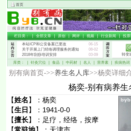
首页
栏目类： |
全部文章
|
原创
|
网评
|
视频
|
行业新闻
|
投票
本站ICP和公安备案已更改
06-15
关于开展上门经络调理服务的通知
08-02
转变
2018年刮痧培训安排
03-09
库类： |
针灸穴位
|
食品
|
中药材
|
名人
|
营养素
|
疾病热词
别有病首页->>
养生名人库
>>杨奕详细
杨奕-别有病养生
【
姓名
】：
杨奕
【
生日
】：
1941-0-0
【
擅长
】：
足疗，经络，按摩
【
常驻地
】：
天津市