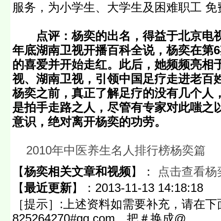
服务，为小学生、大学生及困难职工 免
点评：杨奕的出名，得益于北京电视
年底湖南卫视开播百科全说，杨奕在第
的喜爱并开始走红。此后，她频频亮相
视、湖南卫视，引领中国足疗走进老百
杨奕之前，真正了解足疗的没有几个人
是拍手走路之人，尽管有专家对此嗤之
意识，绝对离开杨奕的功劳。
2010年中医养生名人排行榜杨奕篇
【
杨奕相关文章和视频
】：
点击查看杨
【
最近更新
】：
2013-11-13 14:18:18
［提示］:上述资料如需要补充，请在下
825264270#qq.com，把＃换成@