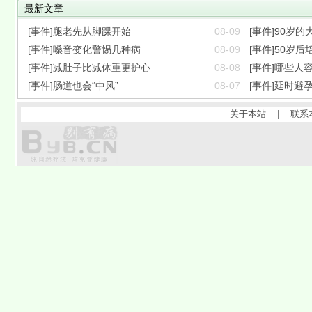
最新文章
[事件]腿老先从脚踝开始
08-09
[事件]90岁
[事件]嗓音变化警惕几种病
08-09
[事件]50岁
[事件]减肚子比减体重更护心
08-08
[事件]哪些人
[事件]肠道也会“中风”
08-07
[事件]延时避
关于本站
|
联系