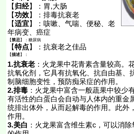
【
归经
】：
胃,大肠
【
功效
】：
排毒抗衰老
【
适宜
】：
咳嗽、气喘、便秘、老
年病变、癌症
【
禁忌
】：
糖尿病
【
特点
】：
抗衰老之佳品
【
描述
】：
1.抗衰老
：火龙果中花青素含量较高。
抗氧化剂，它具有抗氧化、抗自由基、
制脑细胞变性，预防痴呆症的作用。
2.排毒
：火龙果中富含一般蔬果中较少
有活性的白蛋白会自动与人体内的重金
统排出体外，从而起解毒的作用。此外
作用。
3.美白
：火龙果富含维生素c，可以消除
的作用。