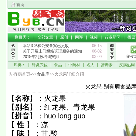
首页
栏目类： |
全部文章
|
原创
|
网评
|
视频
|
行业新闻
|
投票
本站ICP和公安备案已更改
06-15
关于开展上门经络调理服务的通知
08-02
转变
2018年刮痧培训安排
03-09
库类： |
针灸穴位
|
食品
|
中药材
|
名人
|
营养素
|
疾病热词
别有病首页->>
食品库
>>火龙果详细介绍
火龙果-别有病食品
【
名称
】：
火龙果
【
别名
】：
红龙果、青龙果
【
拼音
】：
huo long guo
【
性
】：
凉
【
味
】：
甘,酸