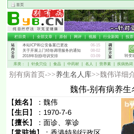
首页
栏目类： |
全部文章
|
原创
|
网评
|
视频
|
行业新闻
|
投票
本站ICP和公安备案已更改
06-15
关于开展上门经络调理服务的通知
08-02
转变
2018年刮痧培训安排
03-09
库类： |
针灸穴位
|
食品
|
中药材
|
名人
|
营养素
|
疾病热词
别有病首页->>
养生名人库
>>魏伟详细
魏伟-别有病养生
【
姓名
】：
魏伟
【
生日
】：
1970-7-6
【
擅长
】：
面诊、掌诊
【
常驻地
】：
香港特别行政区