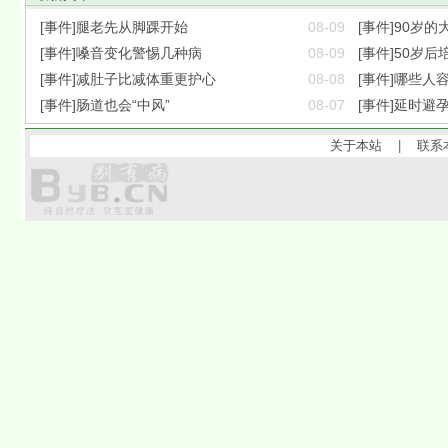
[事件]腿老先从脚踝开始
08-09
[事件]90岁
[事件]嗓音变化警惕几种病
08-09
[事件]50岁
[事件]减肚子比减体重更护心
08-08
[事件]哪些人
[事件]肠道也会“中风”
08-07
[事件]延时避
关于本站
|
联系