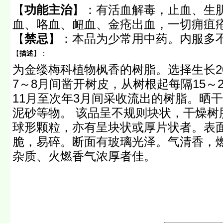
【
功能主治
】：
有活血解毒，止血、生
血、咯血、衄血、金疮出血，一切痈疽
【
禁忌
】：
本品为少常用中药。内服多
【
描述
】：
为金缕梅科植物枫香的树脂。选择生长2
7～8月间凿开树皮，从树根起每隔15～
11月至次年3月间采收流出的树脂。晒
泥砂等物。 该品呈不规则块状，干燥树
球形颗粒，亦有呈块状或厚片状者。表
脆，易碎。断面有玻璃光泽。气清香，
杂质、火燃香气浓厚者佳。