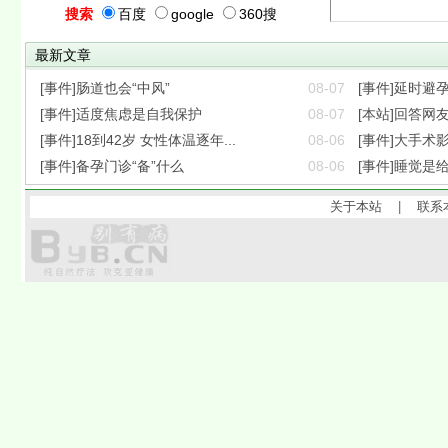
搜索
百度
google
360搜
最新文章
[事件]肠道也会“中风”
08-07
[事件]延时避
[事件]适度焦虑是自我保护
08-07
[本站]回答网
[事件]18到42岁 女性体温逐年...
08-06
[事件]大手术
[事件]备孕门诊“备”什么
08-06
[事件]睡觉是
关于本站
|
联系