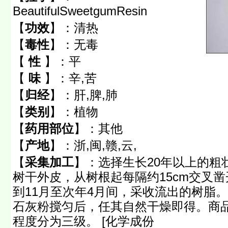
BeautifulSweetgumResin
【
功效
】：
清热
【
毒性
】：
无毒
【
性
】：
平
【
味
】：
辛,苦
【
归经
】：
肝,脾,肺
【
类别
】：
植物
【
药用部位
】：
其他
【
产地
】：
浙,闽,赣,云,
【
采集加工
】：
选择生长20年以上的粗
树干外皮，从树根起每隔约15cm交叉
到11月至次年4月间，采收流出的树脂
石灰粉搅匀后，任其自然干燥即得。商
程度分为三级。 [化学成份