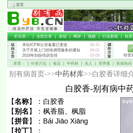
首页
栏目类： |
全部文章
|
原创
|
网评
|
视频
|
行业新闻
|
投票
本站ICP和公安备案已更改
06-15
关于开展上门经络调理服务的通知
08-02
转变
2018年刮痧培训安排
03-09
库类： |
针灸穴位
|
食品
|
中药材
|
名人
|
营养素
|
疾病热词
别有病首页->>
中药材库
>>白胶香详细
白胶香-别有病中
【
名称
】：
白胶香
【
别名
】：
枫香脂、枫脂
【
拼音
】：
Bái Jiāo Xiānɡ
【
拉丁
】：