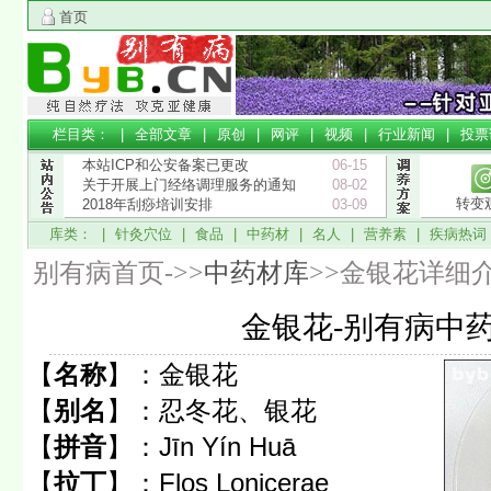
首页
栏目类： |
全部文章
|
原创
|
网评
|
视频
|
行业新闻
|
投票
本站ICP和公安备案已更改
06-15
关于开展上门经络调理服务的通知
08-02
转变
2018年刮痧培训安排
03-09
库类： |
针灸穴位
|
食品
|
中药材
|
名人
|
营养素
|
疾病热词
别有病首页->>
中药材库
>>金银花详细
金银花-别有病中
【
名称
】：
金银花
【
别名
】：
忍冬花、银花
【
拼音
】：
Jīn Yín Huā
【
拉丁
】：
Flos Lonicerae