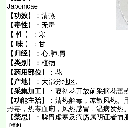
Japonicae
【
功效
】：
清热
【
毒性
】：
无毒
【
性
】：
寒
【
味
】：
甘
【
归经
】：
心,肺,胃
【
类别
】：
植物
【
药用部位
】：
花
【
产地
】：
大部分地区,
【
采集加工
】：
夏初花开放前采摘花蕾
【
功能主治
】：
清热解毒，凉散风热。
丹毒，热毒血痢，风热感冒，温病发热
【
禁忌
】：
脾胃虚寒及疮疡属阴证者慎
【
描述
】：