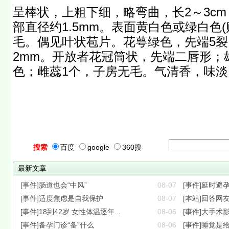
呈棒状，上粗下细，略弯曲，长2～3cm
部直径约1.5mm。表面黄白色或绿白色
毛。偶见叶状苞片。花萼绿色，先端5
2mm。开放者花冠筒状，先端二唇形；
色；雌蕊1个，子房无毛。气清香，味淡
搜索
百度
google
360搜
最新文章
[事件]肠道也会“中风”
08-07
[事件]延时避
[事件]适度焦虑是自我保护
08-07
[本站]回答网
[事件]18到42岁 女性体温逐年...
08-06
[事件]大手术
[事件]备孕门诊“备”什么
08-06
[事件]睡觉是