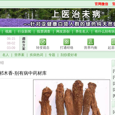
官网微信
|
视频
|
行业新闻
|
投票调查
|
网友原创
|
养生名人
|
有什么别有病
06-15
08-02
转变观念
打通经络
营养均衡
起居
03-09
|
名人
|
营养素
|
疾病热词
|
专题
|
刮痧爱好者
介绍
祁木香-别有病中药材库