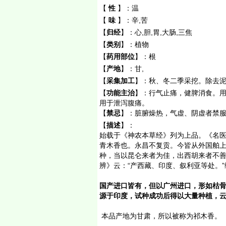
【
性
】：
温
【
味
】：
辛,苦
【
归经
】：
心,胆,胃,大肠,三焦
【
类别
】：
植物
【
药用部位
】：
根
【
产地
】：
甘,
【
采集加工
】：
秋、冬二季采挖。除去
【
功能主治
】：
行气止痛，健脾消食。
用于泄泻腹痛。
【
禁忌
】：
脏腑燥热，气虚、阴虚者禁
【
描述
】：
始载于《神农本草经》列为上品。《名医
青木香也。永昌不复贡。今皆从外国舶上
种，当以昆仑来者为佳，出西胡来者不善
辨》云：“产西藏、印度、叙利亚等处。
国产进口皆有，但以广州进口，形如枯骨
源于印度，试种成功后得以大量种植，云
本品产地为甘肃，所以被称为祁木香。