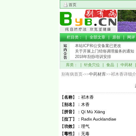
首页
栏目类： |
全部文章
|
原创
|
网评
本站ICP和公安备案已更改
关于开展上门经络调理服务的通知
2018年刮痧培训安排
库类： |
针灸穴位
|
食品
|
中药材
别有病首页->>
中药材库
>>祁木香详细
【
名称
】：
祁木香
【
别名
】：
木香
【
拼音
】：
Qí Mù Xiānɡ
【
拉丁
】：
Radix Aucklandiae
【
功效
】：
理气
【
毒性
】：
无毒