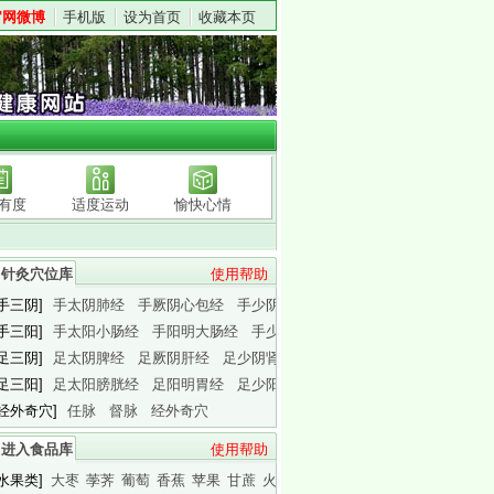
官网微博
手机版
设为首页
收藏本页
有度
适度运动
愉快心情
针灸穴位库
使用帮助
[手三阴]
手太阴肺经
手厥阴心包经
手少阴心经
[手三阳]
手太阳小肠经
手阳明大肠经
手少阳三焦经
[足三阴]
足太阴脾经
足厥阴肝经
足少阴肾经
[足三阳]
足太阳膀胱经
足阳明胃经
足少阳胆经
[经外奇穴]
任脉
督脉
经外奇穴
进入食品库
使用帮助
[水果类]
大枣
荸荠
葡萄
香蕉
苹果
甘蔗
火龙果