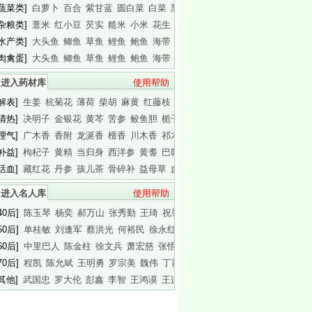
[蔬菜类]
白萝卜
百合
紫甘蓝
圆白菜
白菜
黑木耳
白木耳
[杂粮类]
薏米
红小豆
芡实
糙米
小米
花生
白瓜子
[水产类]
大头鱼
鲫鱼
草鱼
鲤鱼
鲍鱼
海带
基围虾
[肉禽蛋]
大头鱼
鲫鱼
草鱼
鲤鱼
鲍鱼
海带
基围虾
进入药材库
使用帮助
[解表]
生姜
杭菊花
薄荷
柴胡
麻黄
红藤枝
蟾皮
[清热]
决明子
金银花
黄芩
苦参
鲛鱼胆
栀子
白胶香
[理气]
广木香
香附
龙涎香
檀香
川木香
祁木香
印木香
[补益]
枸杞子
黄精
当归身
西洋参
黄耆
巴戟天
白干园参
[活血]
藏红花
丹参
孩儿茶
骨碎补
益母草
血竭
川芎
进入名人库
使用帮助
40后]
陈玉琴
杨奕
郝万山
张秀勤
王琦
祝肇刚
陈淑长
50后]
单桂敏
刘逢军
蔡洪光
何裕民
徐永红
傅杰英
王晨霞
60后]
中里巴人
陈金柱
徐文兵
萧宏慈
张悟本
曲黎敏
马悦凌
70后]
程凯
陈允斌
王明勇
罗宗美
魏伟
丁霞
蔡英杰
[其他]
武国忠
罗大伦
彭鑫
李智
王鸿谟
王连清
迷罗