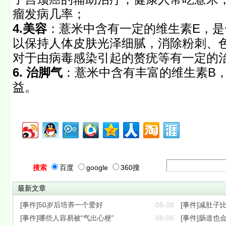
瘤发病几率；
4.美容
：薏米中含有一定的维生素E，
以保持人体皮肤光泽细腻，消除粉刺、
对于由病毒感染引起的赘疣等有一定的
6. 治脚气
：薏米中含有丰富的维生素B
益。
搜索
百度
google
360搜
最新文章
[事件]50岁后培养一个爱好
08-08
[事件]减肚子
[事件]哪些人容易被“气出心梗”
08-08
[事件]肠道也会