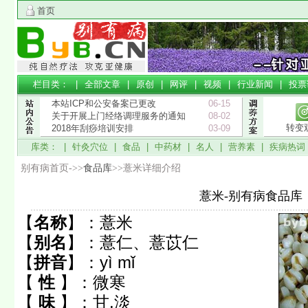
首页
栏目类： |
全部文章
|
原创
|
网评
|
视频
|
行业新闻
|
投票
本站ICP和公安备案已更改
06-15
关于开展上门经络调理服务的通知
08-02
转变
2018年刮痧培训安排
03-09
库类： |
针灸穴位
|
食品
|
中药材
|
名人
|
营养素
|
疾病热词
别有病首页->>
食品库
>>薏米详细介绍
薏米-别有病食品库
【
名称
】：
薏米
【
别名
】：
薏仁、薏苡仁
【
拼音
】：
yì mǐ
【
性
】：
微寒
【
味
】：
甘,淡