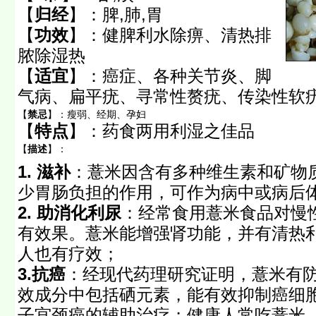
【
归经
】：
脾,肺,胃
【
功效
】：
健脾利水除痹、清热排
脓除湿热
【
适宜
】：
癌症、各种关节炎、脚
气病、扁平疣、寻常性赘疣、传染性软
【
禁忌
】：
瘦弱、经期、孕妇
【
特点
】：
药食两用利湿之佳品
【
描述
】：
1. 滋补
：薏米因含有多种维生素和矿物
少胃肠负担的作用，可作为病中或病后
2. 助消化利尿
：经常食用薏米食品对慢
有效果。薏米能增强肾功能，并有清热
人也有疗效；
3.抗癌
：经现代药理研究证明，薏米有
效成分中包括硒元素，能有效抑制癌细
子宫颈癌的辅助治疗；健康人常吃薏米