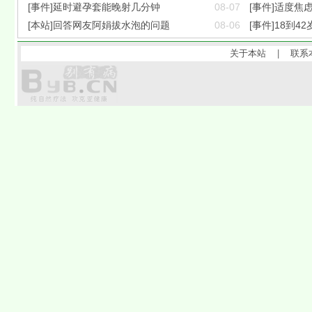
[事件]延时避孕套能晚射几分钟
08-07
[事件]适度焦
[本站]回答网友阿娟拔水泡的问题
08-06
[事件]18到42
关于本站
|
联系