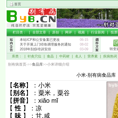
首页
栏目类： |
全部文章
|
原创
|
网评
|
视频
|
行业新闻
|
投票
本站ICP和公安备案已更改
06-15
关于开展上门经络调理服务的通知
08-02
转变
2018年刮痧培训安排
03-09
库类： |
针灸穴位
|
食品
|
中药材
|
名人
|
营养素
|
疾病热词
别有病首页->>
食品库
>>小米详细介绍
小米-别有病食品库
【
名称
】：
小米
【
别名
】：
粟米，粟谷
【
拼音
】：
xiǎo mǐ
【
性
】：
凉
【
味
】：
甘,咸