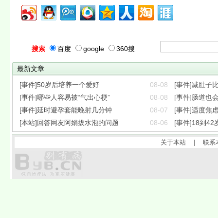
搜索
百度
google
360搜
最新文章
[事件]50岁后培养一个爱好
08-08
[事件]减肚子
[事件]哪些人容易被“气出心梗”
08-08
[事件]肠道也会
[事件]延时避孕套能晚射几分钟
08-07
[事件]适度焦
[本站]回答网友阿娟拔水泡的问题
08-06
[事件]18到42
关于本站
|
联系