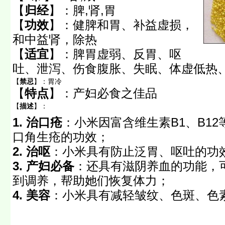
【
归经
】：
脾,肾,胃
【
功效
】：
健脾和胃、补益虚损，
和中益肾，除热
【
适宜
】：
脾胃虚弱、反胃、呕
吐、泄泻、伤食腹胀、失眠、体虚低热
【
禁忌
】：
胃冷
【
特点
】：
产妇必食之佳品
【
描述
】：
1. 治口疮
：小米因富含维生素B1、B1
口角生疮的功效；
2. 治呕
：小米具有防止泛胃、呕吐的功
3. 产妇必备
：还具有滋阴养血的功能，
到调养，帮助她们恢复体力；
4. 美容
：小米具有减轻皱纹、色斑、色