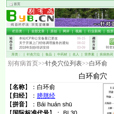
首页
栏目类： |
全部文章
|
原创
|
网评
|
视频
|
行业新闻
|
投票
本站ICP和公安备案已更改
06-15
关于开展上门经络调理服务的通知
08-02
转变
2018年刮痧培训安排
03-09
库类： |
针灸穴位
|
食品
|
中药材
|
名人
|
营养素
|
疾病热词
别有病首页>>
针灸穴位列表
>>
白环俞
白环俞穴
【
名称
】：
白环俞
【
归经
】：
膀胱经
【
拼音
】：
Bái huán shū
【
国际标准代号
】：
BL30