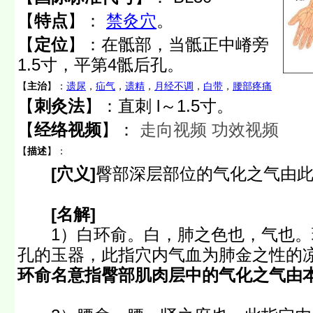
【
特点
】：
禁灸穴
。
【
定位
】：
在骶部，当骶正中嵴旁
1.5寸，平第4骶后孔。
【
主治
】：
遗尿
，
疝气
，
遗精
，
月经不调
，
白带
，
腰部疼痛
【
刺灸法
】：直刺 l～1.5寸。
【
经络视频
】：
走向视频
功效视频
【
描述
】：
[穴义]
臀部深层部位的气化之气由
[名解]
1）白环俞。白，肺之色也，气也。
孔的玉器，此指穴内气血为肺金之性的
环俞名意指臀部肌肉层中的气化之气由