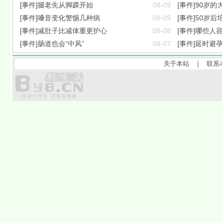
[事件]腿老先从脚踝开始
08-09
[事件]90岁
[事件]嗓音变化警惕几种病
08-09
[事件]50岁
[事件]减肚子比减体重更护心
08-08
[事件]哪些人
[事件]肠道也会“中风”
08-07
[事件]延时避
关于本站
|
联系