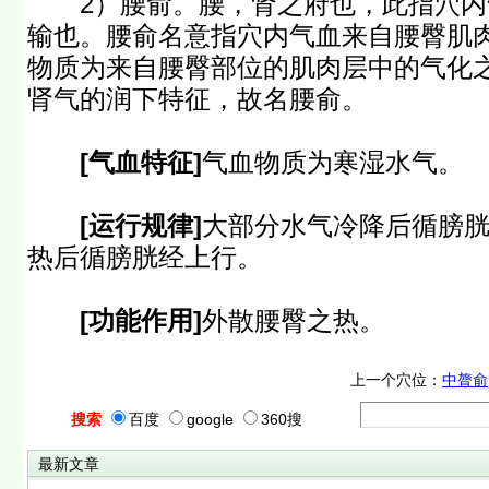
2）腰俞。腰，肾之府也，此指穴内
输也。腰俞名意指穴内气血来自腰臀肌
物质为来自腰臀部位的肌肉层中的气化
肾气的润下特征，故名腰俞。
[气血特征]
气血物质为寒湿水气。
[运行规律]
大部分水气冷降后循膀
热后循膀胱经上行。
[功能作用]
外散腰臀之热。
上一个穴位：
中膂俞
搜索
百度
google
360搜
最新文章