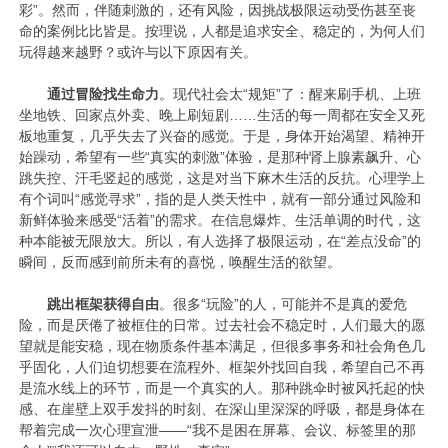
彩”。然而，伴随刺激的，还有风险，因挑战极限运动受伤甚至丧
命的案例比比皆是。按理说，人都是追求安全、稳定的，为何人们
玩得越来越野？或许与以下原因有关。
通过冒险找生命力
。现代社会太“规矩”了：醒来刷手机、上班
坐地铁、回家点外卖、晚上刷短剧……生活的每一周都在安全又死
板地重复，几乎失去了兴奋的感觉。于是，身体开始渴望、精神开
始躁动，希望有一些“真实的刺激”体验，是那种肾上腺素飙升、心
跳失控、汗毛竖起的感觉，这是对当下麻木生活的反抗。心理学上
有个词叫“感觉寻求”，指的是人类天性中，就有一部分通过风险和
新鲜体验来感受“活着”的需求。在信息爆炸、生活单调的时代，这
种本能被无限放大。所以，有人选择了极限运动，在“差点没命”的
瞬间，反而感到前所未有的喜悦，唤醒生活的欲望。
跳出框架获得自由
。很多“玩险”的人，可能并不是真的爱危
险，而是厌倦了被框住的日常。过去社会不稳定时，人们最大的愿
望就是能安稳，现在物质条件基本满足，但很多事务和社会角色几
乎固化，人们迫切想要在流程外、框架外找回自我，希望自己不再
是流水线上的环节，而是一个真实的人。那种跳伞时被风托起的快
感、在崖壁上双手发抖的时刻、在深山里深深的呼吸，都是身体在
帮着完成一次心理宣泄——“我不是困在屏幕、会议、标签里的那