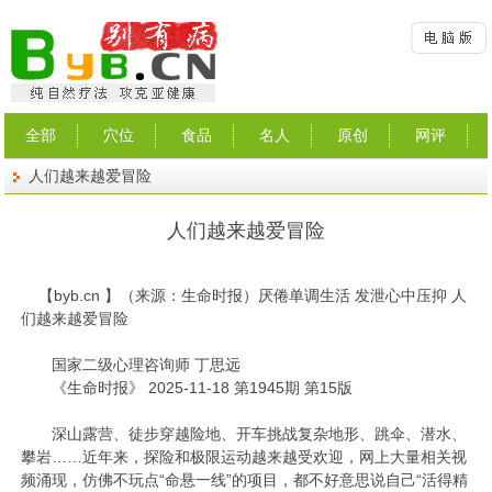
全部
穴位
食品
名人
原创
网评
人们越来越爱冒险
人们越来越爱冒险
【
byb.cn
】（来源：生命时报）厌倦单调生活 发泄心中压抑 人
们越来越爱冒险
国家二级心理咨询师 丁思远
《生命时报》 2025-11-18 第1945期 第15版
深山露营、徒步穿越险地、开车挑战复杂地形、跳伞、潜水、
攀岩……近年来，探险和极限运动越来越受欢迎，网上大量相关视
频涌现，仿佛不玩点“命悬一线”的项目，都不好意思说自己“活得精