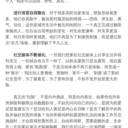
个人”“我还可以自由、野性、真实”。
进行深度自我整合
。对于很多高阶玩家来说，冒险意味着更
多。他们在风险中，被迫面对最原始的情感——恐惧、求生欲、勇
气、信任，这些是城市生活中被压抑的部分。一个真正完成过极限
体验的人，往往会出现奇妙的变化：对生命更谦卑、对关系更温
柔、对日常琐碎更感恩。他们不再是为了刺激而刺激，而是通过那
次“非凡”体验，重新理解了平凡人生。
社交媒体不断催化
。一旦我们想要在社交媒体上分享生活并得
到关注，一切就会有点不一样了。以前去露营只是去露营，现在露
营得上镜、要有“氛围感”。于是活动本身不再只是体验，而变成一
种“展示”：我比别人更勇敢、更独特、更不一样。“刺激”成了新的
社交货币，为了被看见，为了更有价值，不知不觉开始冒更大的
险。
真正的“玩险”，不是向外挑战，而是向内靠近。如果你也对各
类探险和极限运动蠢蠢欲动，不妨先问问自己的内心，是因为热爱
还是逃避压力？是活给别人看还是内心在召唤？是否了解其中的风
险并做好负责的准备？当你带着纯粹的愿望和扎实的准备工作开启
挑战时，才会获得想要的意义、自由和洞察。需要提醒的是，生命
不一定非要在崖边才能被唤醒，我们也可以在一次深呼吸、一场深