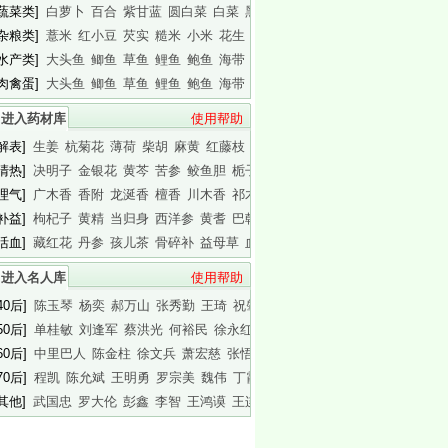
[蔬菜类]
白萝卜
百合
紫甘蓝
圆白菜
白菜
黑木耳
白木耳
[杂粮类]
薏米
红小豆
芡实
糙米
小米
花生
白瓜子
[水产类]
大头鱼
鲫鱼
草鱼
鲤鱼
鲍鱼
海带
基围虾
[肉禽蛋]
大头鱼
鲫鱼
草鱼
鲤鱼
鲍鱼
海带
基围虾
进入药材库
使用帮助
[解表]
生姜
杭菊花
薄荷
柴胡
麻黄
红藤枝
蟾皮
[清热]
决明子
金银花
黄芩
苦参
鲛鱼胆
栀子
白胶香
[理气]
广木香
香附
龙涎香
檀香
川木香
祁木香
印木香
[补益]
枸杞子
黄精
当归身
西洋参
黄耆
巴戟天
白干园参
[活血]
藏红花
丹参
孩儿茶
骨碎补
益母草
血竭
川芎
进入名人库
使用帮助
40后]
陈玉琴
杨奕
郝万山
张秀勤
王琦
祝肇刚
陈淑长
50后]
单桂敏
刘逢军
蔡洪光
何裕民
徐永红
傅杰英
王晨霞
60后]
中里巴人
陈金柱
徐文兵
萧宏慈
张悟本
曲黎敏
马悦凌
70后]
程凯
陈允斌
王明勇
罗宗美
魏伟
丁霞
蔡英杰
[其他]
武国忠
罗大伦
彭鑫
李智
王鸿谟
王连清
迷罗