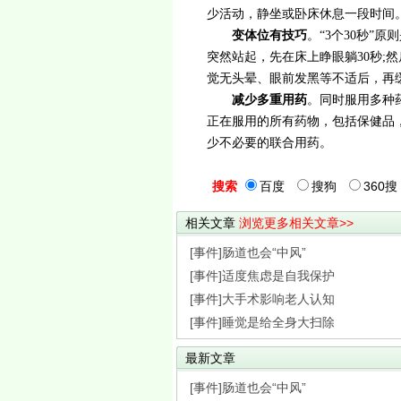
少活动，静坐或卧床休息一段时间
变体位有技巧
。“3个30秒”
突然站起，先在床上睁眼躺30秒;然
觉无头晕、眼前发黑等不适后，再
减少多重用药
。同时服用多种
正在服用的所有药物，包括保健品
少不必要的联合用药。
搜索
百度
搜狗
360搜
相关文章
浏览更多相关文章>>
[事件]肠道也会“中风”
[事件]适度焦虑是自我保护
[事件]大手术影响老人认知
[事件]睡觉是给全身大扫除
最新文章
[事件]肠道也会“中风”