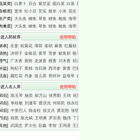
[蔬菜类]
白萝卜
百合
紫甘蓝
圆白菜
白菜
黑木耳
白木耳
[杂粮类]
薏米
红小豆
芡实
糙米
小米
花生
白瓜子
[水产类]
大头鱼
鲫鱼
草鱼
鲤鱼
鲍鱼
海带
基围虾
[肉禽蛋]
大头鱼
鲫鱼
草鱼
鲤鱼
鲍鱼
海带
基围虾
进入药材库
使用帮助
[解表]
生姜
杭菊花
薄荷
柴胡
麻黄
红藤枝
蟾皮
[清热]
决明子
金银花
黄芩
苦参
鲛鱼胆
栀子
白胶香
[理气]
广木香
香附
龙涎香
檀香
川木香
祁木香
印木香
[补益]
枸杞子
黄精
当归身
西洋参
黄耆
巴戟天
白干园参
[活血]
藏红花
丹参
孩儿茶
骨碎补
益母草
血竭
川芎
进入名人库
使用帮助
40后]
陈玉琴
杨奕
郝万山
张秀勤
王琦
祝肇刚
陈淑长
50后]
单桂敏
刘逢军
蔡洪光
何裕民
徐永红
傅杰英
王晨霞
60后]
中里巴人
陈金柱
徐文兵
萧宏慈
张悟本
曲黎敏
马悦凌
70后]
程凯
陈允斌
王明勇
罗宗美
魏伟
丁霞
蔡英杰
[其他]
武国忠
罗大伦
彭鑫
李智
王鸿谟
王连清
迷罗