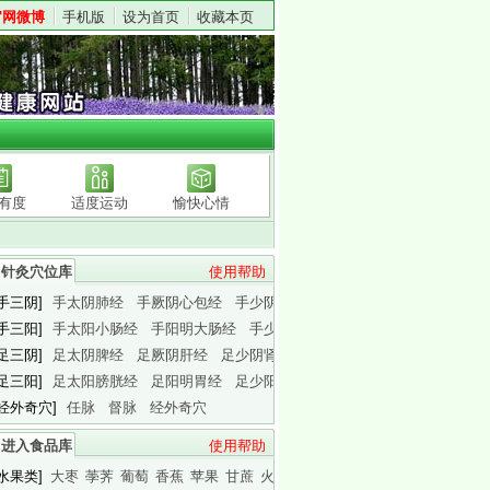
官网微博
手机版
设为首页
收藏本页
有度
适度运动
愉快心情
针灸穴位库
使用帮助
[手三阴]
手太阴肺经
手厥阴心包经
手少阴心经
[手三阳]
手太阳小肠经
手阳明大肠经
手少阳三焦经
[足三阴]
足太阴脾经
足厥阴肝经
足少阴肾经
[足三阳]
足太阳膀胱经
足阳明胃经
足少阳胆经
[经外奇穴]
任脉
督脉
经外奇穴
进入食品库
使用帮助
[水果类]
大枣
荸荠
葡萄
香蕉
苹果
甘蔗
火龙果