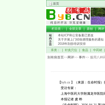
首页
栏目类： |
全部文章
|
原创
|
网评
本站ICP和公安备案已更改
关于开展上门经络调理服务的通知
2018年刮痧培训安排
库类： |
针灸穴位
|
食品
|
中药材
别有病首页
>>
网评
>>
事件
>> 服用八
【
byb.cn
】（来源：生命时报）
受访专家：
上海中医药大学附属龙华医院药
本报记者 虞 晔
《生命时报》 2026-04-21 第19