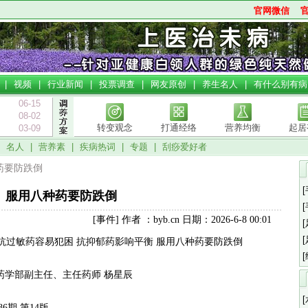
官网微信
|
视频
|
行业新闻
|
投票调查
|
网友原创
|
养生名人
|
有什么别有病
06-15
08-02
转变观念
打通经络
营养均衡
起居
03-09
|
名人
|
营养素
|
疾病热词
|
专题
|
刮痧爱好者
种药要防跌倒
服用八种药要防跌倒
[事件] 作者 ：byb.cn 日期：2026-6-8 00:01
抗过敏药容易犯困 抗抑郁药影响平衡 服用八种药要防跌倒
学部副主任、主任药师 杨星辰
86期 第14版