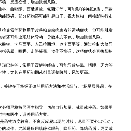
不稳、反应变慢，增加跌倒风险。
曲林、曲唑酮、西酞普兰、氟西汀等，可能影响神经递质，导致
功能障碍。部分药物还可能引起口干、视力模糊，间接影响行走
普拉克索等药物用于改善帕金森病患者的运动症状，但可能引发
患者还可能出现肢体异动，导致步态不稳，增加跌倒风险。
戊酸钠、卡马西平、左乙拉西坦、奥卡西平等，通过抑制大脑异
包括头晕、嗜睡、走路摇晃、动作不协调，这些症状会直接影响
普瑞巴林等，常用于缓解神经痛，可能导致头晕、嗜睡、乏力等
定性，尤其在用药初期或剂量调整阶段，风险更高。
关键在于掌握正确的用药方法和生活细节。”杨星辰强调，在
次必须严格按照医生指导，切勿自行加量、减量或停药。如果用
时告知医生，调整用药方案。
内是药物浓度较高、不良反应易出现的时段，尽量不要外出活动，
身的动作。尤其是服用镇静催眠药、降压药、降糖药后，更要减