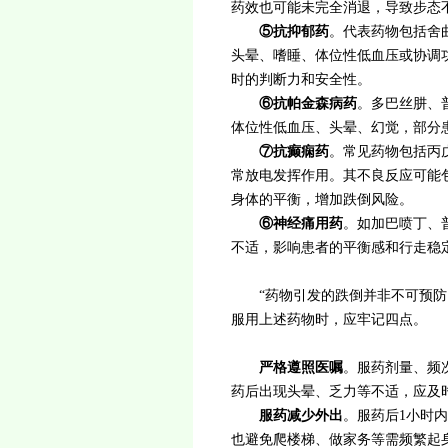
药效也可能未完全消退，导致步态
⑤
抗抑郁药
。代表药物包括舍
头晕、嗜睡、体位性低血压或协调
时的判断力和安全性。
⑥
抗帕金森病药
。多巴丝肼、
体位性低血压、头晕、幻觉，部分
⑦
抗癫痫药
。常见药物包括丙
常放电发挥作用。其不良反应可能
身体的平衡，增加跌倒风险。
⑥
神经痛用药
。如加巴喷丁、
不适，影响患者的平衡感和行走稳
“药物引发的跌倒并非不可预防，
服用上述药物时，应牢记四点。
严格遵照医嘱
。服药剂量、频
药后出现头晕、乏力等不适，应及
服药减少外出
。服药后1小时
也避免爬楼梯、做家务等需频繁起