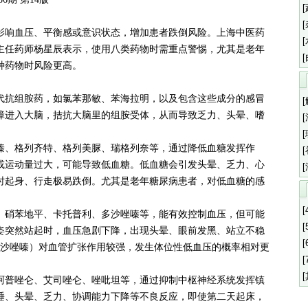
响血压、平衡感或意识状态，增加患者跌倒风险。上海中医药
主任药师杨星辰表示，使用八类药物时需重点警惕，尤其是老年
种药物时风险更高。
代抗组胺药，如氯苯那敏、苯海拉明，以及包含这些成分的感冒
障进入大脑，拮抗大脑里的组胺受体，从而导致乏力、头晕、嗜
嗪、格列齐特、格列美脲、瑞格列奈等，通过降低血糖发挥作
或运动量过大，可能导致低血糖。低血糖会引发头晕、乏力、心
时起身、行走极易跌倒。尤其是老年糖尿病患者，对低血糖的感
[
、硝苯地平、卡托普利、多沙唑嗪等，能有效控制血压，但可能
[
姿突然站起时，血压急剧下降，出现头晕、眼前发黑、站立不稳
[
多沙唑嗪）对血管扩张作用较强，发生体位性低血压的概率相对更
[
阿普唑仑、艾司唑仑、唑吡坦等，通过抑制中枢神经系统发挥镇
睡、头晕、乏力、协调能力下降等不良反应，即使第二天起床，