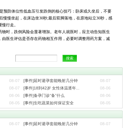
。
原则是预防体位性低血压引发跌倒的核心技巧：卧床或久坐后，不要
后慢慢坐起，在床边坐30秒;最后双脚落地，在原地站立30秒，感
缓慢行走。
药物时，跌倒风险会显著增加。老年人就医时，应主动告知医生
，由医生评估是否存在药物相互作用，必要时调整用药方案，减
08-07
[事件]延时避孕套能晚射几分钟
08-07
08-07
[事件]18到42岁 女性体温逐年...
08-06
08-06
[事件]备孕门诊“备”什么
08-06
08-05
[事件]生吃蔬菜如何保证安全
08-05
08-07
[事件]延时避孕套能晚射几分钟
08-07