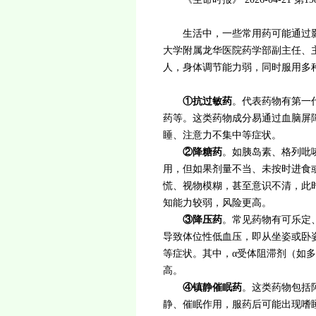
生活中，一些常用药可能通过影
大学附属龙华医院药学部副主任、
人，身体调节能力弱，同时服用多
①
抗过敏药
。代表药物有第一
药等。这类药物成分易通过血脑屏
睡、注意力不集中等症状。
②
降糖药
。如胰岛素、格列吡
用，但如果剂量不当、未按时进食
慌、视物模糊，甚至意识不清，此
知能力较弱，风险更高。
③
降压药
。常见药物有可乐定
导致体位性低血压，即从坐姿或卧
等症状。其中，α受体阻滞剂（如
高。
④
镇静催眠药
。这类药物包括
静、催眠作用，服药后可能出现嗜