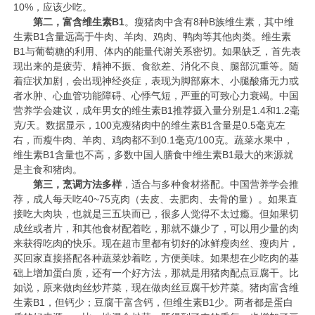
10%，应该少吃。
第二，富含维生素B1
。瘦猪肉中含有8种B族维生素，其中维
生素B1含量远高于牛肉、羊肉、鸡肉、鸭肉等其他肉类。维生素
B1与葡萄糖的利用、体内的能量代谢关系密切。如果缺乏，首先表
现出来的是疲劳、精神不振、食欲差、消化不良、腿部沉重等。随
着症状加剧，会出现神经炎症，表现为脚部麻木、小腿酸痛无力或
者水肿、心血管功能障碍、心悸气短，严重的可致心力衰竭。中国
营养学会建议，成年男女的维生素B1推荐摄入量分别是1.4和1.2毫
克/天。数据显示，100克瘦猪肉中的维生素B1含量是0.5毫克左
右，而瘦牛肉、羊肉、鸡肉都不到0.1毫克/100克。蔬菜水果中，
维生素B1含量也不高，多数中国人膳食中维生素B1最大的来源就
是主食和猪肉。
第三，烹调方法多样
，适合与多种食材搭配。中国营养学会推
荐，成人每天吃40~75克肉（去皮、去肥肉、去骨的量）。如果直
接吃大肉块，也就是三五块而已，很多人觉得不太过瘾。但如果切
成丝或者片，和其他食材配着吃，那就不嫌少了，可以用少量的肉
来获得吃肉的快乐。现在超市里都有切好的冰鲜瘦肉丝、瘦肉片，
买回家直接搭配各种蔬菜炒着吃，方便美味。如果想在少吃肉的基
础上增加蛋白质，还有一个好方法，那就是用猪肉配点豆腐干。比
如说，原来做肉丝炒芹菜，现在做肉丝豆腐干炒芹菜。猪肉富含维
生素B1，但钙少；豆腐干富含钙，但维生素B1少。两者都是蛋白