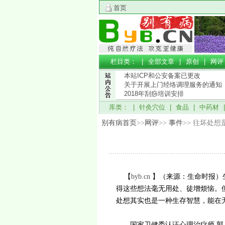
首页
栏目类： |
全部文章
|
原创
|
网评
本站ICP和公安备案已更改
关于开展上门经络调理服务的通知
2018年刮痧培训安排
库类： |
针灸穴位
|
食品
|
中药材
别有病首页
>>
网评
>>
事件
>> 往坏处
【
byb.cn
】（来源：生命时报）
得这些想法毫无用处、徒增烦恼。
处想其实也是一种生存智慧，能在
国家卫健委认证心理治疗师 郭