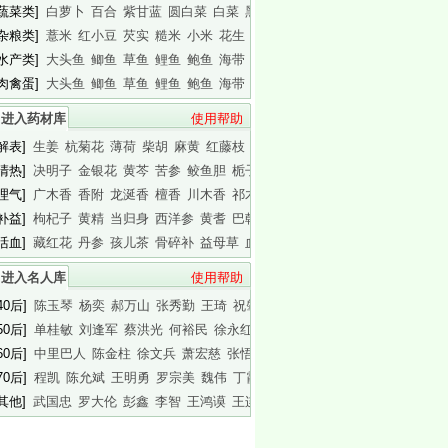
[蔬菜类]
白萝卜
百合
紫甘蓝
圆白菜
白菜
黑木耳
白木耳
[杂粮类]
薏米
红小豆
芡实
糙米
小米
花生
白瓜子
[水产类]
大头鱼
鲫鱼
草鱼
鲤鱼
鲍鱼
海带
基围虾
[肉禽蛋]
大头鱼
鲫鱼
草鱼
鲤鱼
鲍鱼
海带
基围虾
进入药材库
使用帮助
[解表]
生姜
杭菊花
薄荷
柴胡
麻黄
红藤枝
蟾皮
[清热]
决明子
金银花
黄芩
苦参
鲛鱼胆
栀子
白胶香
[理气]
广木香
香附
龙涎香
檀香
川木香
祁木香
印木香
[补益]
枸杞子
黄精
当归身
西洋参
黄耆
巴戟天
白干园参
[活血]
藏红花
丹参
孩儿茶
骨碎补
益母草
血竭
川芎
进入名人库
使用帮助
40后]
陈玉琴
杨奕
郝万山
张秀勤
王琦
祝肇刚
陈淑长
50后]
单桂敏
刘逢军
蔡洪光
何裕民
徐永红
傅杰英
王晨霞
60后]
中里巴人
陈金柱
徐文兵
萧宏慈
张悟本
曲黎敏
马悦凌
70后]
程凯
陈允斌
王明勇
罗宗美
魏伟
丁霞
蔡英杰
[其他]
武国忠
罗大伦
彭鑫
李智
王鸿谟
王连清
迷罗