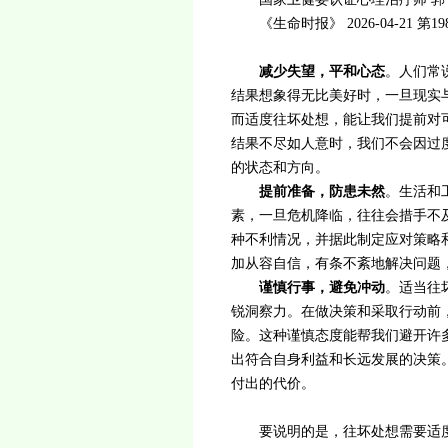
《生命时报》 2026-04-21 第19
减少失望，平和心态
。人们常
结果想象得无比美好时，一旦现实
而适度往坏处想，能让我们提前对
结果不尽如人意时，我们不会因过
的状态和方向。
提前准备，防患未然
。生活和
素，一旦危机降临，往往会措手不
种不利情况，并据此制定应对策略
加从容自信，有条不紊地解决问题
谨慎行事，避免冲动
。适当往
锐洞察力。在做决策和采取行动前
险。这种谨慎态度能帮我们避开许
出符合自身利益和长远发展的决策
付出的代价。
要说明的是，往坏处想需要适度