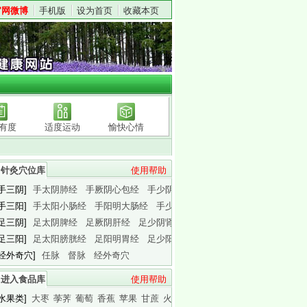
官网微博
手机版
设为首页
收藏本页
有度
适度运动
愉快心情
针灸穴位库
使用帮助
[手三阴]
手太阴肺经
手厥阴心包经
手少阴心经
[手三阳]
手太阳小肠经
手阳明大肠经
手少阳三焦经
[足三阴]
足太阴脾经
足厥阴肝经
足少阴肾经
[足三阳]
足太阳膀胱经
足阳明胃经
足少阳胆经
[经外奇穴]
任脉
督脉
经外奇穴
进入食品库
使用帮助
[水果类]
大枣
荸荠
葡萄
香蕉
苹果
甘蔗
火龙果