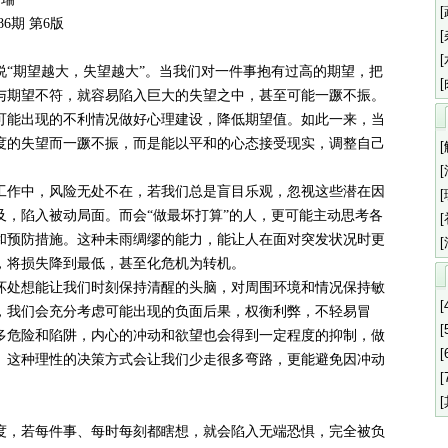
86期 第6版
说“期望越大，失望越大”。当我们对一件事抱有过高的期望，把
与期望不符，就容易陷入巨大的失望之中，甚至可能一蹶不振。
可能出现的不利情况做好心理建设，降低期望值。如此一来，当
度的失望而一蹶不振，而是能以平和的心态接受现实，调整自己
工作中，风险无处不在，若我们总是盲目乐观，忽视这些潜在因
及，陷入被动局面。而会“做最坏打算”的人，更可能主动思考各
和预防措施。这种未雨绸缪的能力，能让人在面对突发状况时更
，将损失降到最低，甚至化危机为转机。
坏处想能让我们时刻保持清醒的头脑，对周围环境和情况保持敏
[
，我们会充分考虑可能出现的负面后果，权衡利弊，不轻易冒
[
多危险和陷阱，内心的冲动和欲望也会得到一定程度的抑制，做
[
。这种理性的决策方式会让我们少走很多弯路，更能避免因冲动
[
，若每件事、每时每刻都瞎想，就会陷入无端恐惧，完全被负