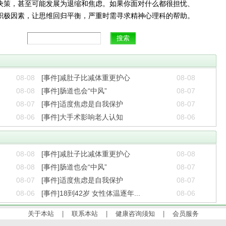
决策，甚至可能发展为退缩和焦虑。如果你面对什么都很担忧、
积极因素，让思维回归平衡，严重时需寻求精神心理科的帮助。
08-08
[事件]减肚子比减体重更护心
08-08
08-08
[事件]肠道也会“中风”
08-07
08-07
[事件]适度焦虑是自我保护
08-07
08-06
[事件]大手术影响老人认知
08-06
08-08
[事件]减肚子比减体重更护心
08-08
08-08
[事件]肠道也会“中风”
08-07
08-07
[事件]适度焦虑是自我保护
08-07
08-06
[事件]18到42岁 女性体温逐年...
08-06
关于本站
|
联系本站
|
健康咨询须知
|
会员服务