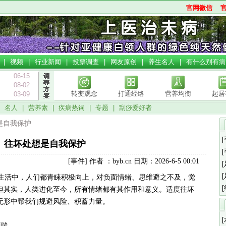
官网微信
|
视频
|
行业新闻
|
投票调查
|
网友原创
|
养生名人
|
有什么别有病
06-15
08-02
转变观念
打通经络
营养均衡
起居
03-09
|
名人
|
营养素
|
疾病热词
|
专题
|
刮痧爱好者
想是自我保护
往坏处想是自我保护
[事件] 作者 ：byb.cn 日期：2026-6-5 00:01
生活中，人们都青睐积极向上，对负面情绪、思维避之不及，觉
但其实，人类进化至今，所有情绪都有其作用和意义。适度往坏
无形中帮我们规避风险、积蓄力量。
 瑞