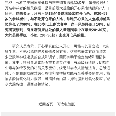
完成，分析了美国国家健康与营养调查跨越30多年、覆盖超过6.4
万名参试者的相关数据，是目前最大规模的开心果“情绪影响”人口
研究。
结果显示，只有不到1%的参试者经常吃开心果。在20~59
岁的参试者中，与不吃开心果的人比，常吃开心果的人焦虑抑郁风
险降低了约60%。在60岁以上参试者中，这一风险降低了16%。研
究者观察到，有显著健康益处的摄入量范围集中在每天20~30克，
大约是用手抓一小把（20~30颗）去壳开心果的量。
研究人员表示，开心果真能让人开心，可能与其富含镁、B族
维生素、不饱和脂肪酸及植物多酚有关。这些营养素有益血清素、
多巴胺等神经递质的合成和调节，因而有助于稳定情绪和预防抑
郁。其中，镁对血清素起着重要调节作用，有助缓解情绪；B族维
生素与神经系统的功能关系密切，缺乏时会令人情绪沮丧、思维迟
钝；不饱和脂肪酸对减少炎症和发挥脑功能有至关重要的作用；植
物多酚抗氧化能力很强，可清除自由基，抑制脂质过氧化反应，减
少大脑炎症，进而改善情绪。
返回首页
阅读电脑版