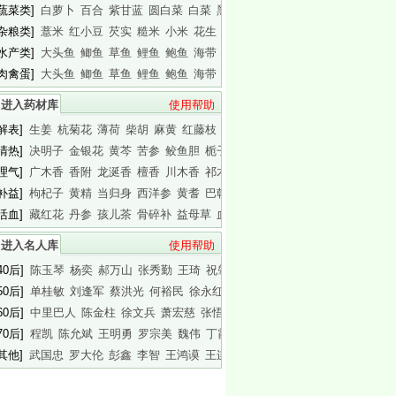
[蔬菜类]
白萝卜
百合
紫甘蓝
圆白菜
白菜
黑木耳
白木耳
[杂粮类]
薏米
红小豆
芡实
糙米
小米
花生
白瓜子
[水产类]
大头鱼
鲫鱼
草鱼
鲤鱼
鲍鱼
海带
基围虾
[肉禽蛋]
大头鱼
鲫鱼
草鱼
鲤鱼
鲍鱼
海带
基围虾
进入药材库
使用帮助
[解表]
生姜
杭菊花
薄荷
柴胡
麻黄
红藤枝
蟾皮
[清热]
决明子
金银花
黄芩
苦参
鲛鱼胆
栀子
白胶香
[理气]
广木香
香附
龙涎香
檀香
川木香
祁木香
印木香
[补益]
枸杞子
黄精
当归身
西洋参
黄耆
巴戟天
白干园参
[活血]
藏红花
丹参
孩儿茶
骨碎补
益母草
血竭
川芎
进入名人库
使用帮助
40后]
陈玉琴
杨奕
郝万山
张秀勤
王琦
祝肇刚
陈淑长
50后]
单桂敏
刘逢军
蔡洪光
何裕民
徐永红
傅杰英
王晨霞
60后]
中里巴人
陈金柱
徐文兵
萧宏慈
张悟本
曲黎敏
马悦凌
70后]
程凯
陈允斌
王明勇
罗宗美
魏伟
丁霞
蔡英杰
[其他]
武国忠
罗大伦
彭鑫
李智
王鸿谟
王连清
迷罗