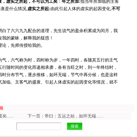
衰，虚实之所起，不可以为工矣
：
年之所加:
指当年所加临的主客
衰是什么情况;
虚实之所起:
由此引起人体的虚实的起因变化;
不可
明白了六六九九配合的道理，先生说气的盈余积累成为闰月，我
启发我的蒙昧，解释我的疑惑！
理论，先师传授给我的。
听。
气，六气称为时，四时称为岁，一年四时，各随其五行的主气
五行随时间的变化而递相承袭，各有当旺之时，到一年终结时，
四时分布节气，逐步推移，如环无端，节气中再分候，也是这样
气加临、主客气的盛衰、引起人体虚实的起因变化等情况，就不
频
.....
下一页：帝曰：五运之始，如环无端......