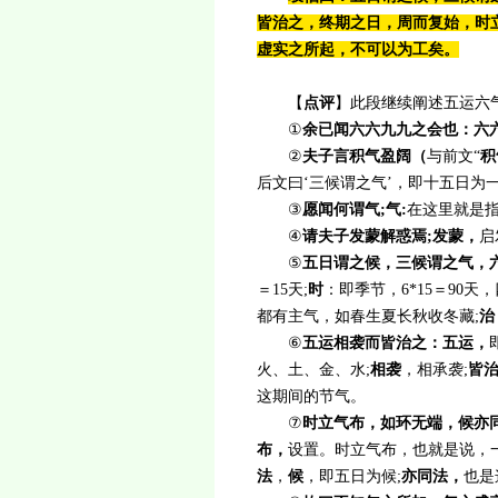
皆治之，终期之日，周而复始，时
虚实之所起，不可以为工矣。
【
点评
】此段继续阐述五运六
①
余已闻六六九九之会也：六
②
夫子言积气盈阔（
与前文“
积
后文曰‘三候谓之气’，即十五日为一
③
愿闻何谓气;气:
在这里就是
④
请夫子发蒙解惑焉;发蒙，
启
⑤
五日谓之候，三候谓之气，
＝15天;
时
：即季节，6*15＝90
都有主气，如春生夏长秋收冬藏;
治
⑥
五运相袭而皆治之：五运，
火、土、金、水;
相袭
，相承袭;
皆
这期间的节气。
⑦
时立气布，如环无端，候亦
布，
设置。时立气布，也就是说，
法
，
候
，即五日为候;
亦同法，
也是