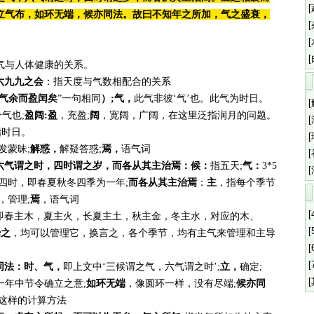
立气布，如环无端，候亦同法。故曰不知年之所加，气之盛衰，
气与人体健康的关系。
六九九之会
：指天度与气数相配合的关系
气余而盈闰矣
”一句相同
）;气，
此气非彼‘气’也。此气为时日。
气也;
盈阔:盈
，充盈;
阔
，宽阔，广阔，在这里泛指润月的问题。
指时日。
发蒙昧;
解惑，
解疑答惑;
焉，
语气词
六气谓之时，四时谓之岁，而各从其主治焉：候：
指五天;
气：
3*5
天，四时，即春夏秋冬四季为一年;
而各从其主治焉
：
主
，指每个季节
，管理;
焉
，语气词
[
即春主木，夏主火，长夏主土，秋主金，冬主水，对应的木、
[
治之
，均可以管理它，换言之，各个季节，均有主气来管理和主导
[
[
同法：时、气，
即上文中‘三候谓之气，六气谓之时’;
立，
确定;
一年中节令确立之意;
如环无端
，像圆环一样，没有尽端;
候亦同
这样的计算方法