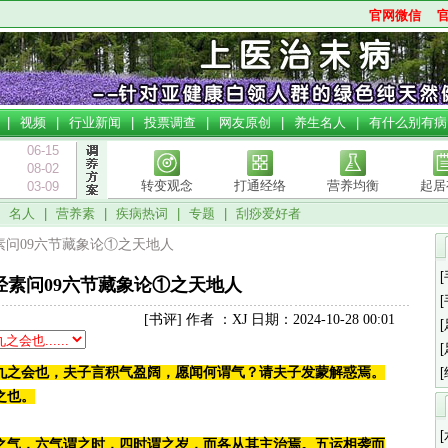
官网微信
|
视频
|
行业新闻
|
投票调查
|
网友原创
|
养生名人
|
有什么别有病
06-15
08-02
转变观念
打通经络
营养均衡
起居
03-09
|
名人
|
营养素
|
疾病热词
|
专题
|
刮痧爱好者
经素问09六节藏象论①之天地人
经素问09六节藏象论①之天地人
[书评] 作者 ：XJ 日期：2024-10-28 00:01
九之会也，夫子言积气盈阔，愿闻何谓气？请夫子发蒙解惑焉。
之也。
之气，六气谓之时，四时谓之岁，而各从其主治焉。五运相袭而