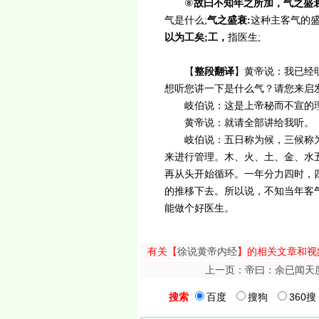
⑧
故曰不知年之所加，气之盛
气是什么;
气之盛衰:
这种主客气的盛
以为工矣;工，
指医生;
【
整段翻译
】黄帝说：我已经
想听您讲一下是什么气？请您来
岐伯说：这是上帝秘而不宣的
黄帝说：就请全部讲给我
岐伯说：五日称为候，三候称为
来进行管理。木、火、土、金、水
再从头开始循环。一年分力四时，
的推移下去。所以说，不知当年客
能做个好医生。
有关【
徐说黄帝内经
】的相关文章和视
上一页：帝曰：余已闻天度矣.
搜索
百度
搜狗
360搜