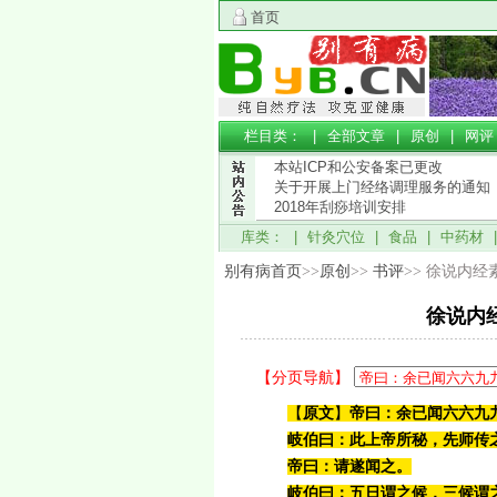
首页
栏目类： |
全部文章
|
原创
|
网评
本站ICP和公安备案已更改
关于开展上门经络调理服务的通知
2018年刮痧培训安排
库类： |
针灸穴位
|
食品
|
中药材
别有病首页
>>
原创
>>
书评
>> 徐说内
徐说内
【分页导航】
【
原文
】
帝曰：余已闻六六九
岐伯曰：此上帝所秘，先师传
帝曰：请遂闻之。
岐伯曰：五日谓之候，三候谓