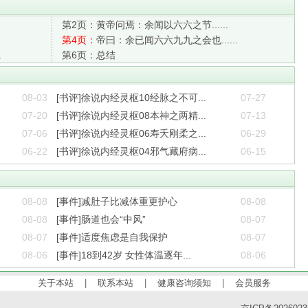
第2页：
黄帝问焉：余闻以六六之节......
第4页：
帝曰：余已闻六六九九之会也......
.
第6页：
总结
08-03
[书评]徐说内经灵枢10经脉之不可...
07-27
07-20
[书评]徐说内经灵枢08本神之两精...
07-13
07-06
[书评]徐说内经灵枢06寿夭刚柔之...
06-29
06-22
[书评]徐说内经灵枢04邪气藏府病...
06-15
08-08
[事件]减肚子比减体重更护心
08-08
08-08
[事件]肠道也会“中风”
08-07
08-07
[事件]适度焦虑是自我保护
08-07
08-06
[事件]18到42岁 女性体温逐年...
08-06
关于本站
|
联系本站
|
健康咨询须知
|
会员服务