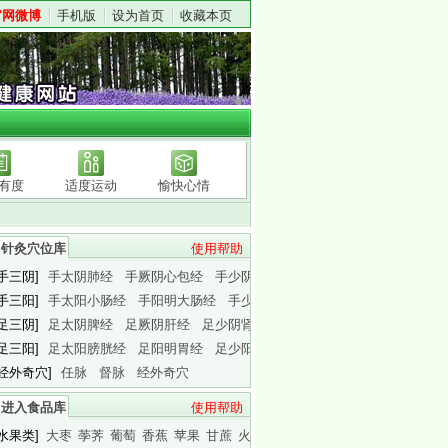
官网微博
手机版
设为首页
收藏本页
有度
适度运动
愉快心情
针灸穴位库
使用帮助
[手三阴]
手太阴肺经
手厥阴心包经
手少阴心经
[手三阳]
手太阳小肠经
手阳明大肠经
手少阳三焦经
[足三阴]
足太阴脾经
足厥阴肝经
足少阴肾经
[足三阳]
足太阳膀胱经
足阳明胃经
足少阳胆经
[经外奇穴]
任脉
督脉
经外奇穴
进入食品库
使用帮助
[水果类]
大枣
荸荠
葡萄
香蕉
苹果
甘蔗
火龙果