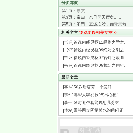
分页导航
第1页：
原文
第3页：
帝曰：余已闻天度矣......
第5页：
帝曰：五运之始，如环无端.....
相关文章
浏览更多相关文章>>
[书评]徐说内经灵枢11经别之学之...
[书评]徐说内经灵枢09终始之刺之...
[书评]徐说内经灵枢07官针之放血...
[书评]徐说内经灵枢05根结之用针...
最新文章
[事件]50岁后培养一个爱好
[事件]哪些人容易被“气出心梗”
[事件]延时避孕套能晚射几分钟
[本站]回答网友阿娟拔水泡的问题