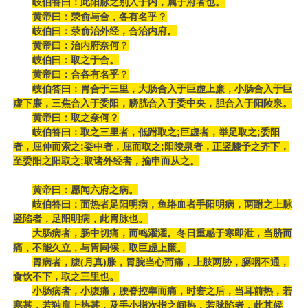
岐伯答曰：此阳脉之别入于内，属于府者也。
黄帝曰：荥俞与合，各有名乎？
岐伯曰：荥俞治外经，合治内府。
黄帝曰：治内府奈何？
岐伯曰：取之于合。
黄帝曰：合各有名乎？
岐伯答曰：胃合于三里，大肠合入于巨虚上廉，小肠合入于巨
虚下廉，三焦合入于委阳，膀胱合入于委中央，胆合入于阳陵泉。
黄帝曰：取之奈何？
岐伯答曰：取之三里者，低跗取之;巨虚者，举足取之;委阳
者，屈伸而索之;委中者，屈而取之;阳陵泉者，正竖膝予之齐下，
至委阳之阳取之;取诸外经者，揄申而从之。
黄帝曰：愿闻六府之病。
岐伯答曰：面热者足阳明病，鱼络血者手阳明病，两跗之上脉
竖陷者，足阳明病，此胃脉也。
大肠病者，肠中切痛，而鸣濯濯。冬日重感于寒即泄，当脐而
痛，不能久立，与胃同候，取巨虚上廉。
胃病者，腹(月真)胀，胃脘当心而痛，上肢两胁，膈咽不通，
食饮不下，取之三里也。
小肠病者，小腹痛，腰脊控睾而痛，时窘之后，当耳前热，若
寒甚，若独肩上热甚，及手小指次指之间热，若脉陷者，此其候