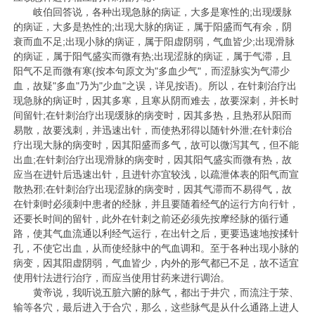
岐伯回答说，各种出现急脉的病证，大多是寒性的;出现缓脉
的病证，大多是热性的;出现大脉的病证，属于阳盛而气有余，阴
衰而血不足;出现小脉的病证，属于阳虚阴弱，气血皆少;出现滑脉
的病证，属于阳气盛实而微有热;出现涩脉的病证，属于气滞，且
阳气不足而微有寒(按本句原文为"多血少气"，而涩脉实为气滞少
血，故疑"多血"乃为"少血"之误，详见按语)。所以，在针刺治疗出
现急脉的病证时，因其多寒，且寒从阴而难去，故要深刺，并长时
间留针;在针刺治疗出现缓脉的病变时，因其多热，且热邪从阳而
易散，故要浅刺，并迅速出针，而使热邪得以随针外泄;在针刺治
疗出现大脉的病变时，因其阳盛而多气，故可以微泻其气，但不能
出血;在针刺治疗出现滑脉的病变时，因其阳气盛实而微有热，故
应当在进针后迅速出针，且进针亦宜较浅，以疏泄体表的阳气而宣
散热邪;在针刺治疗出现涩脉的病变时，因其气滞而不易得气，故
在针刺时必须刺中患者的经脉，并且要随着经气的运行方向行针，
还要长时间的留针，此外在针刺之前还必须先按摩经脉的循行通
路，使其气血流通以利经气运行，在出针之后，更要迅速地按揉针
孔，不使它出血，从而使经脉中的气血调和。至于各种出现小脉的
病变，因其阳虚阴弱，气血皆少，内外的形气都已不足，故不适宜
使用针法进行治疗，而应当使用甘药来进行调治。
黄帝说，我听说五脏六腑的脉气，都出于井穴，而流注于荥、
输等各穴，最后进入于合穴，那么，这些脉气是从什么通路上进人