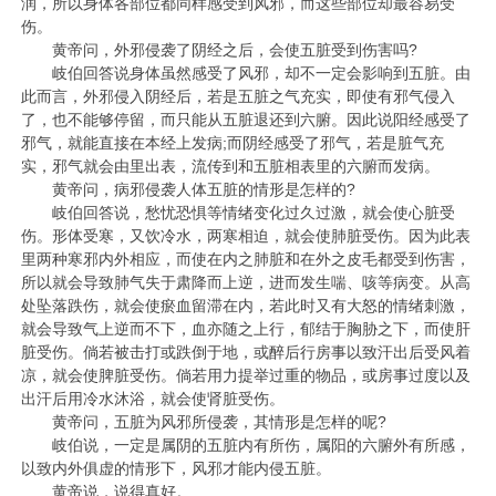
润，所以身体各部位都同样感受到风邪，而这些部位却最容易受
伤。
黄帝问，外邪侵袭了阴经之后，会使五脏受到伤害吗?
岐伯回答说身体虽然感受了风邪，却不一定会影响到五脏。由
此而言，外邪侵入阴经后，若是五脏之气充实，即使有邪气侵入
了，也不能够停留，而只能从五脏退还到六腑。因此说阳经感受了
邪气，就能直接在本经上发病;而阴经感受了邪气，若是脏气充
实，邪气就会由里出表，流传到和五脏相表里的六腑而发病。
黄帝问，病邪侵袭人体五脏的情形是怎样的?
岐伯回答说，愁忧恐惧等情绪变化过久过激，就会使心脏受
伤。形体受寒，又饮冷水，两寒相迫，就会使肺脏受伤。因为此表
里两种寒邪内外相应，而使在内之肺脏和在外之皮毛都受到伤害，
所以就会导致肺气失于肃降而上逆，进而发生喘、咳等病变。从高
处坠落跌伤，就会使瘀血留滞在内，若此时又有大怒的情绪刺激，
就会导致气上逆而不下，血亦随之上行，郁结于胸胁之下，而使肝
脏受伤。倘若被击打或跌倒于地，或醉后行房事以致汗出后受风着
凉，就会使脾脏受伤。倘若用力提举过重的物品，或房事过度以及
出汗后用冷水沐浴，就会使肾脏受伤。
黄帝问，五脏为风邪所侵袭，其情形是怎样的呢?
岐伯说，一定是属阴的五脏内有所伤，属阳的六腑外有所感，
以致内外俱虚的情形下，风邪才能内侵五脏。
黄帝说，说得真好。