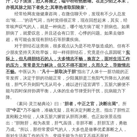
汁，心下淡淡，恐人将捕之，嗌中吤吤然数唾。在足少阳之本末，
亦视其脉之陷下者灸之;其寒热者取阳陵泉
"。
经常给网友做健康咨询，在微信聊天中，发现有不少人总发
出"唉......"的语气词，当时觉得很正常，现在回想起来，其实，经
常唉声叹气的人，就是一种病态，哪个地方病了呢？胆病也。如果
胆病了，就爱叹息，并且还会有口苦、心悸的问题。如果去做B
超，有可能会发现有胆结石等胆囊疾病。
对于胆结石这类病，很多观点认为是不吃早饭造成的。但有不
少朋友坚持天天吃早饭，却一样得胆结石，究竟是什么原因呢？
实
际上，但凡得胆结石的人，大多情志不畅，换言之，面对生活工作
的压力，常常是无力解决，但又不得不面对，久而久之，导致情志
不畅
。
中医认为："
凡十一脏取决于胆
"指出了人体十一脏功能的正
常发挥，决定于胆的功能正常，少阳属胆是三焦阳气升降出入的枢
纽，胆气不升则阳气无从司令，难以进行适宜调节，五脏六腑便不
能与四时保持协调平衡，人体的生命节律受到干扰，抗病能力下
降。
《素问·灵兰秘典论》曰："
胆者
，
中正之官，决断出焉"
。所
谓
"中
正"
乃不偏倚，准确无疑，且有决定判断之意。指出了胆性正
直刚毅之特征，人体五脏六腑皆从胆而决断。也正如张景岳指
出："胆附肝，相为表里，肝气虽强，非胆不断，肝胆互济，勇敢
乃成。"所以，那些常爱叹气的人，大多也是做事优柔寡断之人，
面对生活和工作的压力，变得无能为力却又不得不面对。