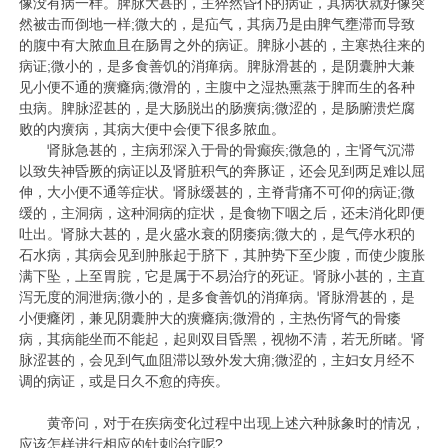
像没有病一样。脾脉大甚的，主猝然昏仆的病证，其病状就好像突
然被击而倒地一样;微大的，是疝气，其病乃是由脾气壅滞而导致
的腹中有大脓血且在肠胃之外的病证。脾脉小甚的，主寒热往来的
病证;微小的，是多食善饥的消瘅病。脾脉滑甚的，是阴囊肿大兼
见小便不通的癀癃病;微滑的，主腹中之湿热熏蒸于脾而生的各种
虫病。脾脉涩甚的，是大肠脱出的肠癀病;微涩的，是肠腑溃烂腐
败的内癀病，其病大便中会便下很多脓血。
肾脉急甚的，主病邪深入于骨的骨癫疾;微急的，主肾气沉滞
以致失神昏厥的病证以及肾脏积气的奔豚证，还会见到两足难以屈
伸，大小便不通等症状。肾脉缓甚的，主脊背痛不可仰的病证;微
缓的，主洞病，这种洞病的症状，是食物下咽之后，还未消化即便
吐出。肾脉大甚的，是火盛水衰的阴痿病;微大的，是气停水积的
石水病，其病会见到肿胀起于脐下，其肿势下至少腹，而使少腹胀
满下坠，上至胃脘，它是属于不易治疗的死证。肾脉小甚的，主直
泻无度的洞泄病;微小的，是多食善饥的消瘅病。肾脉滑甚的，是
小便癃闭，兼见阴囊肿大的癀癃病;微滑的，主热伤肾气的骨痿
病，其病能坐而不能起，起则双目昏黑，视物不清，若无所睹。肾
脉涩甚的，会见到气血阻滞以致外发大痈;微涩的，主妇女月经不
调的病证，或是日久不愈的痔疾。
黄帝问，对于在疾病变化过程中出现上述六种脉象时的情况，
应该怎样进行相应的针刺治疗呢?