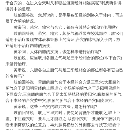
于合穴的，在进入合穴时又和哪些脏腑经脉相连属呢?我想听你讲
讲其中的道理。
岐伯回答说，您所说的，是手足各阳经的别络入于体内，再连
属于六腑的情况。
黄帝问，荥穴、输穴与合穴，都各有其特定的治疗作用吗?
岐伯回答说，荥穴、输穴，其脉气都浮显在较浅部位，故它们
适用于治疗显现在体表和经脉上的病证;合穴的脉气深入于内，故
它适用于治疗内腑的病变。
黄帝问，人体内腑的疾病，该怎样来进行治疗呢?
岐伯说，应当取用各腑之气与足三阳经相合的部位(即下合穴)
来进行治疗。
黄帝说，六腑各自之腑气与足三阳经相合的部位都各有它自己
的名称吗?
岐伯回答说，胃腑的腑气合于本经的合穴
足三里
穴;大肠腑的
腑气合于足阳明胃经的
上巨虚
穴;小肠腑的腑气合于足阳明胃经的
下巨虚
穴;三焦腑的腑气合于足太阳膀胱经的
委阳
穴;膀胱腑的腑气
合于本经的合穴
委中
穴;胆腑的腑气合于本经的合穴
阳陵泉
穴。
黄帝说，这些下合穴的取穴方法，是怎样的呢?
岐伯回答说，取
足三里
穴时，要使足背低平才能取之;取
上巨
虚
、
下巨虚
穴时，要举足才能取之;取
委阳
穴时，要屈伸下肢以判
断出胭窝横纹的位置后，再到胭窝横纹的外侧部去寻找它;取
委中