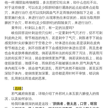
他一样;咽部如有物梗阻，多次想把它吐出来，却什么也吐不出。
对于这些病变，可以在足少阳胆经循行通路的起点处或终点处取
穴，来进行治疗;也可以找到因血气不足而致的经脉陷下之处，在
那里施行灸法，来进行治疗;出现寒热往来症状的，就应当取用胆
腑的下合穴，即本经(足少阳胆经)的
阳陵泉
穴，来进行治疗。
黄帝问，针刺以上各穴，有一定的法度吗?
岐伯回答说针刺这些穴位时，一定要刺中气穴才行，切不可刺
到皮肉之间、骨节相连的地方。若是刺中了气穴，则医者手下就会
感觉到针尖好像游行于空巷之中，针体进出自如;若是误刺在皮肉
骨节相连之处，则不但医者手下会感觉到针体进出涩滞，而且患者
也会有皮肤疼痛的感觉。倘若该用补法的却反用了泻法，而该用泻
法的却反用了补法，就会使病情更加严重。倘若误刺在筋上，就会
使筋脉受损，弛缓不收，而病邪也不能被驱出体外;邪气和真气在
体内相互斗争，就会使气机逆乱，而邪气依然不能祛除，甚至反而
深陷于体内，使病情更加深重。这些都是用针时不审慎，错识病
性、乱用刺法而造成的恶果。
【
总结
】
邪气藏府病形篇，详细介绍了外邪对人体五脏六腑侵入的情
况，以及如何诊治。
给我印象很深的就是这段："
胆病者，善太息，口苦，呕宿