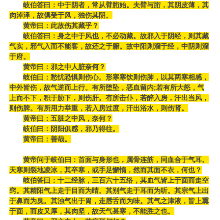
岐伯答曰：中于阴者，常从臂胻始。夫臂与胻，其阴皮薄，其
肉淖泽，故俱受于风，独伤其阴。
黄帝曰：此故伤其藏乎？
岐伯答曰：身之中于风也，不必动藏。故邪入于阴经，则其藏
气实，邪气入而不能客，故还之于腑。故中阳则溜于经，中阴则溜
于府。
黄帝曰：邪之中人脏奈何？
岐伯曰：愁忧恐惧则伤心。形寒寒饮则伤肺，以其两寒相感，
中外皆伤，故气逆而上行。有所堕坠，恶血留内;若有所大怒，气
上而不下，积于胁下，则伤肝。有所击仆，若醉入房，汗出当风，
则伤脾。有所用力举重，若入房过度，汗出浴水，则伤肾。
黄帝曰：五脏之中风，奈何？
岐伯曰：阴阳俱感，邪乃得往。
黄帝曰：善哉。
黄帝问于岐伯曰：首面与身形也，属骨连筋，同血合于气耳。
天寒则裂地凌冰，其卒寒，或手足懈惰，然而其面不衣，何也？
岐伯答曰：十二经脉，三百六十五络，其血气皆上于面而走空
窍。其精阳气上走于目而为睛。其别气走于耳而为听。其宗气上出
于鼻而为臭。其浊气出于胃，走唇舌而为味。其气之津液，皆上熏
于面，而皮又厚，其肉坚，故天气甚寒，不能胜之也。