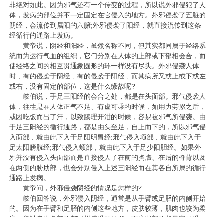
非绝对如此。因为邪气还有一个传变的过程，所以说外邪侵犯了人
体，发病的部位并不一定固定在它侵入的地方。外邪侵袭了五脏的
阴经，会流传到属阳的六腑;外邪侵袭了阳经，就直接流传到这条
经循行的通路上发病。
黄帝说，阴经和阳经，虽然名称不同，但其实都同属于经络系
统而为运行气血的组织，它们分别在人体的上部或下部相会合，而
使经络之间的相互贯通象圆形的环一样没有尽头。外邪侵袭人体
时，有的侵袭于阴经，有的侵袭于阳经，而其病所又或上或下或左
或右，没有固定的部位，这是什么缘故呢?
岐伯说，手足三阳经的会合之处，都是在头面部。邪气侵袭人
体，往往是在人体正气不足、有虚可乘的时候，如用力劳累之后，
或因吃饭而出了汗，以致腠理开泄的时候，容易被邪气所侵袭。由
于足三阳经的循行通路，都是由头至足，自上而下的，所以邪气侵
入面部，就由此下入于足阳明胃经;邪气侵入项部，就由此下入于
足太阳膀胱经;邪气侵入颊部，就由此下入于足少阳胆经。如果外
邪并没有侵入头面部而是直接侵人了在前的胸膺、在后的脊背以及
在两侧的胁肋部，也会分别侵入上述三阳经而在其各自所属的循行
通路上发病。
黄帝问，外邪侵袭阴经的情况是怎样的?
岐伯回答说，外邪侵入阴经，通常是从手臂或足胫的内侧开始
的。因为在手臂和足胫的内侧这些地方，皮肤较薄，肌肉也较为柔