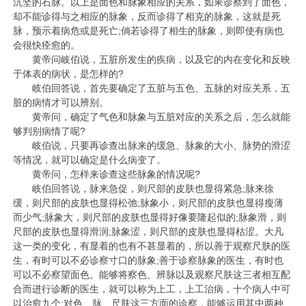
沉坚的石脉。以上是面色和脉象相应的关系，如果诊察到了面色，
却不能诊得与之相应的脉象，反而诊得了相克的脉象，这就是死
脉，预示着病危或是死亡;倘若诊得了相生的脉象，则即使有病也
会很快痊愈的。
黄帝问岐伯说，五脏所发生的疾病，以及它的内在变化和反映
于体表的病状，是怎样的?
岐伯回答说，首先要确定了五脏与五色、五脉的对应关系，五
脏的病情才可以辨别。
黄帝问，确定了气色和脉象与五脏对应的关系之后，怎么就能
够判别病情了呢?
岐伯说，只要再诊查出脉来的缓急、脉象的大小、脉势的滑涩
等情况，就可以确定是什么病变了。
黄帝问，怎样来诊查这些脉象的情况呢?
岐伯回答说，脉来急促，则尺部的皮肤也显得紧急;脉来徐
缓，则尺部的皮肤也显得松弛;脉象小，则尺部的皮肤也显得瘦薄
而少气;脉象大，则尺部的皮肤也显得好像要隆起似的;脉象滑，则
尺部的皮肤也显得滑润;脉象涩，则尺部的皮肤也显得枯涩。大凡
这一类的变化，有显着的也有不甚显着的，所以善于观察尺肤的医
生，有时可以不必诊察寸口的脉象;善于诊察脉象的医生，有时也
可以不必察望面色。能够将察色、辨脉以及观察尺肤这三者相互配
合而进行诊断的医生，就可以称为上工，上工治病，十个病人中可
以治愈九个;对色、脉、尺肤这三方面的诊察，能够运用其中两种