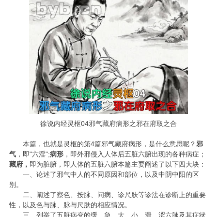
徐说内经灵枢04邪气藏府病形之邪在府取之合
本篇，也就是灵枢的第4篇邪气藏府病形，是什么意思呢？
邪
气
，即"六淫";
病形
，即外邪侵入人体后五脏六腑出现的各种病症；
藏府，
即为脏腑，即人体的五脏六腑
本篇主要阐述了以下四大块：
一、论述了邪气中人的不同原因和部位，以及中阴中阳的区
别。
二、阐述了察色、按脉、问病、诊尺肤等诊法在诊断上的重要
性，以及色与脉、脉与尺肤的相应情况。
三、列举了五脏病变的缓、急、大、小、滑、涩六脉及其症状