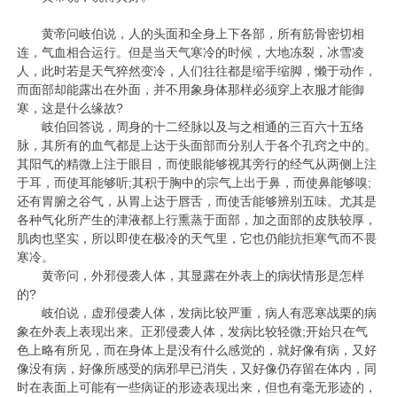
黄帝问岐伯说，人的头面和全身上下各部，所有筋骨密切相
连，气血相合运行。但是当天气寒冷的时候，大地冻裂，冰雪凌
人，此时若是天气猝然变冷，人们往往都是缩手缩脚，懒于动作，
而面部却能露出在外面，并不用象身体那样必须穿上衣服才能御
寒，这是什么缘故?
岐伯回答说，周身的十二经脉以及与之相通的三百六十五络
脉，其所有的血气都是上达于头面部而分别人于各个孔窍之中的。
其阳气的精微上注于眼目，而使眼能够视其旁行的经气从两侧上注
于耳，而使耳能够听;其积于胸中的宗气上出于鼻，而使鼻能够嗅;
还有胃腑之谷气，从胃上达于唇舌，而使舌能够辨别五味。尤其是
各种气化所产生的津液都上行熏蒸于面部，加之面部的皮肤较厚，
肌肉也坚实，所以即使在极冷的天气里，它也仍能抗拒寒气而不畏
寒冷。
黄帝问，外邪侵袭人体，其显露在外表上的病状情形是怎样
的?
岐伯说，虚邪侵袭人体，发病比较严重，病人有恶寒战栗的病
象在外表上表现出来。正邪侵袭人体，发病比较轻微;开始只在气
色上略有所见，而在身体上是没有什么感觉的，就好像有病，又好
像没有病，好像所感受的病邪早已消失，又好像仍存留在体内，同
时在表面上可能有一些病证的形迹表现出来，但也有毫无形迹的，