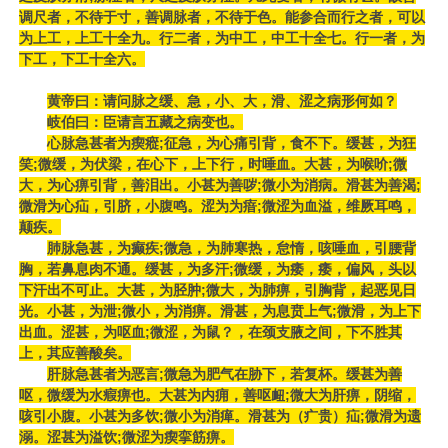
调尺者，不待于寸，善调脉者，不待于色。能参合而行之者，可以
为上工，上工十全九。行二者，为中工，中工十全七。行一者，为
下工，下工十全六。
黄帝曰：请问脉之缓、急，小、大，滑、涩之病形何如？
岐伯曰：臣请言五藏之病变也。
心脉急甚者为瘈瘲;征急，为心痛引背，食不下。缓甚，为狂
笑;微缓，为伏梁，在心下，上下行，时唾血。大甚，为喉吤;微
大，为心痹引背，善泪出。小甚为善哕;微小为消病。滑甚为善渴;
微滑为心疝，引脐，小腹鸣。涩为为瘖;微涩为血溢，维厥耳鸣，
颠疾。
肺脉急甚，为癫疾;微急，为肺寒热，怠惰，咳唾血，引腰背
胸，若鼻息肉不通。缓甚，为多汗;微缓，为痿，痿，偏风，头以
下汗出不可止。大甚，为胫肿;微大，为肺痹，引胸背，起恶见日
光。小甚，为泄;微小，为消痹。滑甚，为息贲上气;微滑，为上下
出血。涩甚，为呕血;微涩，为鼠？，在颈支腋之间，下不胜其
上，其应善酸矣。
肝脉急甚者为恶言;微急为肥气在胁下，若复杯。缓甚为善
呕，微缓为水瘕痹也。大甚为内痈，善呕衄;微大为肝痹，阴缩，
咳引小腹。小甚为多饮;微小为消瘅。滑甚为（疒贵）疝;微滑为遗
溺。涩甚为溢饮;微涩为瘈挛筋痹。