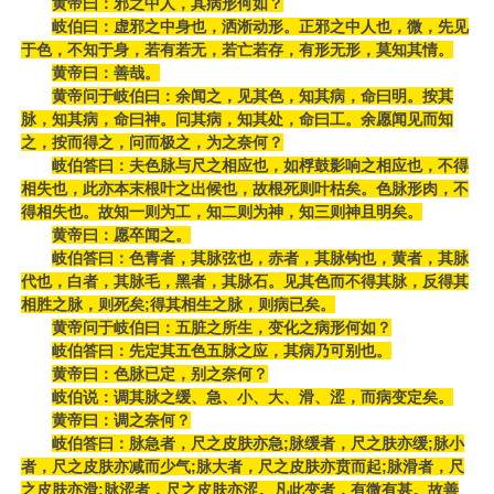
黄帝曰：邪之中人，其病形何如？
岐伯曰：虚邪之中身也，洒淅动形。正邪之中人也，微，先见
于色，不知于身，若有若无，若亡若存，有形无形，莫知其情。
黄帝曰：善哉。
黄帝问于岐伯曰：余闻之，见其色，知其病，命曰明。按其
脉，知其病，命曰神。问其病，知其处，命曰工。余愿闻见而知
之，按而得之，问而极之，为之奈何？
岐伯答曰：夫色脉与尺之相应也，如桴鼓影响之相应也，不得
相失也，此亦本末根叶之出候也，故根死则叶枯矣。色脉形肉，不
得相失也。故知一则为工，知二则为神，知三则神且明矣。
黄帝曰：愿卒闻之。
岐伯答曰：色青者，其脉弦也，赤者，其脉钩也，黄者，其脉
代也，白者，其脉毛，黑者，其脉石。见其色而不得其脉，反得其
相胜之脉，则死矣;得其相生之脉，则病已矣。
黄帝问于岐伯曰：五脏之所生，变化之病形何如？
岐伯答曰：先定其五色五脉之应，其病乃可别也。
黄帝曰：色脉已定，别之奈何？
岐伯说：调其脉之缓、急、小、大、滑、涩，而病变定矣。
黄帝曰：调之奈何？
岐伯答曰：脉急者，尺之皮肤亦急;脉缓者，尺之肤亦缓;脉小
者，尺之皮肤亦减而少气;脉大者，尺之皮肤亦贲而起;脉滑者，尺
之皮肤亦滑;脉涩者，尺之皮肤亦涩。凡此变者，有微有甚。故善