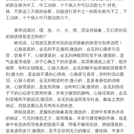
的医生称为中工，中工治病，十个病人中可以治愈七个;对色、
脉、尺肤这三方面的诊察，仅能进行其中之一的医生称为下工，下
工治病，十个病人中只能治愈六个。
黄帝说请问，缓、急、小、大、滑、涩这些脉象，它们所对应
的病状情形是怎样的?
岐伯说，让我就五脏所对应的这些脉象的病变分别来说吧！
心脉急甚的，会见到手足搐搦;微急的，会见到心痛牵引后
背，饮食不下。心脉缓甚的，会见到神散而狂笑不休;微缓的，是
气血凝滞成形，伏于心胸之下的伏梁病，其滞塞感或上或下，能升
能降，有时出现唾血。心脉大甚的，会见到喉中如有物阻而梗塞不
利;微大的，是血脉不通的心痹病，心痛牵引肩背，并时时流出眼
泪。心脉小甚的，会见到呃逆时作;微小的，是多食善饥的消瘅
病。心脉滑甚的，是血热而燥，会时时口渴;微滑的，会见到热在
于下的心疝牵引脐周作痛，并有少腹部的肠鸣。心脉涩甚的，会见
到音哑而不能说话;微涩的，会见到血溢而发生吐血、衄血之类的
病证、四肢逆厥以及耳鸣等头部疾患。
肺脉急甚的，是癫疾的脉象表现;微急的，是肺中有寒热并存
的病证，可见到倦怠乏力，咳而唾血，并牵引腰背胸部作痛，或是
鼻中有息肉而导致鼻腔阻塞不通、呼吸不畅等症状。肺脉缓甚的，
是表虚而多汗;微缓的，是手足软弱无力的痿证、瘘疮病、半身不