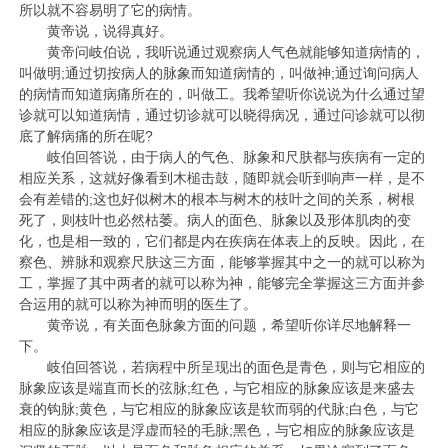
所以就不容易明了它的病情。
黄帝说，说得真好。
黄帝问岐伯说，我听说通过观察病人气色就能够知道病情的，
叫做明;通过切按病人的脉象而知道病情的，叫做神;通过询问病人
的病情而知道病痛所在的，叫做工。我希望听你说说为什么通过望
诊就可以知道病情，通过切诊就可以晓得病况，通过问诊就可以彻
底了解病痛的所在呢?
岐伯回答说，由于病人的气色、脉象和尺肤都与疾病有一定的
相应关系，这就好像看到木槌击鼓，随即就会听到响声一样，是不
会有差错的;这也好似树木的根本与树木的枝叶之间的关系，树根
死了，则枝叶也必然枯萎。病人的面色、脉象以及形体肌肉的变
化，也是相一致的，它们都是内在疾病在体表上的反映。因此，在
察色、辨脉和观察尺肤这三方面，能够掌握其中之一的就可以称为
工，掌握了其中两者的就可以称为神，能够完全掌握这三方面并参
合运用的就可以称为神而明的医生了。
黄帝说，有关面色脉象方面的问题，希望听你详尽地解释一
下。
岐伯回答说，若病程中所呈现出的面色是青色，则与它相应的
脉象应该是端直而长的弦脉;红色，与它相应的脉象应该是来盛去
衰的钩脉;黄色，与它相应的脉象应该是软而弱的代脉;白色，与它
相应的脉象应该是浮虚而轻的毛脉;黑色，与它相应的脉象应该是