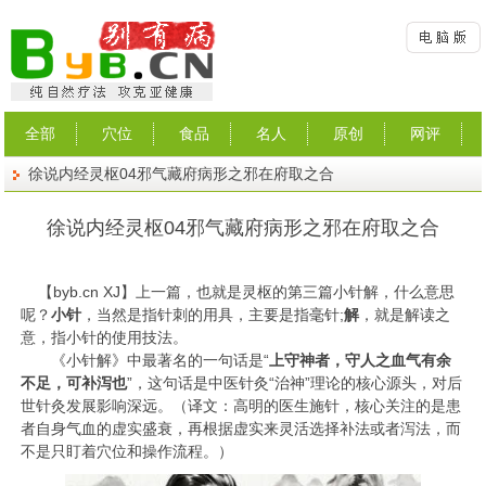
全部
穴位
食品
名人
原创
网评
徐说内经灵枢04邪气藏府病形之邪在府取之合
徐说内经灵枢04邪气藏府病形之邪在府取之合
【
byb.cn
XJ】上一篇，也就是灵枢的第三篇小针解，什么意思
呢？
小针
，当然是指针刺的用具，主要是指毫针;
解
，就是解读之
意，指小针的使用技法。
《小针解》中最著名的一句话是‌“
上守神者，守人之血气有余
不足，可补泻也
”‌，这句话是中医针灸“治神”理论的核心源头，对后
世针灸发展影响深远。（译文：高明的医生施针，核心关注的是患
者自身气血的虚实盛衰，再根据虚实来灵活选择补法或者泻法‌，而
不是只盯着穴位和操作流程。）