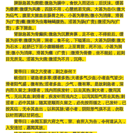
脾脉急甚为瘈瘲;微急为膈中，食饮入而还出，后沃沫。缓甚
为痿厥;微缓为风痿，四肢不用，心慧然若无病。大甚为击仆;微大
为疝气，腹里大脓血在肠胃之外。小甚为寒热;微小为消瘅。滑甚
为(疒贵)癃;微滑为虫毒蛕蝎腹热。涩甚为肠(疒贵);微涩为内(疒
贵)，多下脓血。
肾脉急甚为骨癫疾;微急为沉厥奔豚，足不收，不得前后。缓
甚为折脊;微缓为洞，洞者，食不化，下嗌逐出。大甚为阴痿;微大
为石水，起脐已下至小腹睡睡然，上至胃脘，死不治。小甚为洞
泄;微小为消瘅。滑甚为癃（疒贵）;微滑为骨痿，坐不能起，起则
目无所见。涩甚为大痈;微涩为不月，沉痔。
黄帝曰：病之六变者，刺之奈何？
岐伯曰：诸急者多寒;缓者多热;大者多气少血;小者血气皆少;
滑者阳气盛，微有热;涩者多血、少气，微有寒。是故刺急者，深
内而久留之;刺缓者，浅内而疾发针，以去其热;刺大者，微泻其
气，无出其血;刺滑者，疾发针而浅内之，以泻其阳气而去其热;刺
涩者，必中其脉，随其逆顺而久留之，必先按而循之，已发针，已
按其疝，无令其血出，以和其脉;诸小者，阴阳形气俱不足，勿取
以针而调以甘药也。
黄帝曰：余闻五脏六府之气，荥、俞所入为合，令何道从入，
入安连过，愿闻其故。