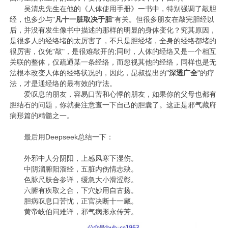
吴清忠先生在他的《人体使用手册》一书中，特别强调了敲胆
经，也多少与"
凡十一脏取决于胆
"有关。但很多朋友在敲完胆经以
后，并没有发生像书中描述的那样的明显的身体变化？究其原因，
是很多人的经络堵的太厉害了，不只是胆经堵，全身的经络都堵的
很厉害，仅凭"敲"，是很难敲开的;同时，人体的经络又是一个相互
关联的整体，仅疏通某一条经络，而忽视其他的经络，同样也是无
法根本改变人体的经络状况的，因此，昆叔提出的"
深透广全
"的疗
法，才是通经络的最有效的疗法。
爱叹息的朋友，容易口苦和心悸的朋友，如果你的父母也都有
胆结石的问题，你就要注意查一下自己的胆囊了。这正是邪气藏府
病形篇的精髓之一。
最后用Deepseek总结一下：
外邪中人分阴阳，上感风寒下湿伤。
中阴溜腑阳溜经，五脏内伤情志殃。
色脉尺肤合参详，缓急大小滑涩彰。
六腑有疾取之合，下穴妙用自古扬。
胆病叹息口苦忧，正官决断十一藏。
黄帝岐伯问难详，邪气病形永传芳。