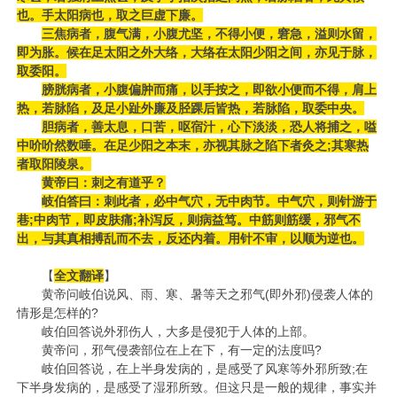
也。手太阳病也，取之巨虚下廉。
三焦病者，腹气满，小腹尤坚，不得小便，窘急，溢则水留，
即为胀。候在足太阳之外大络，大络在太阳少阳之间，亦见于脉，
取委阳。
膀胱病者，小腹偏肿而痛，以手按之，即欲小便而不得，肩上
热，若脉陷，及足小趾外廉及胫踝后皆热，若脉陷，取委中央。
胆病者，善太息，口苦，呕宿汁，心下淡淡，恐人将捕之，嗌
中吤吤然数唾。在足少阳之本末，亦视其脉之陷下者灸之;其寒热
者取阳陵泉。
黄帝曰：刺之有道乎？
岐伯答曰：刺此者，必中气穴，无中肉节。中气穴，则针游于
巷;中肉节，即皮肤痛;补泻反，则病益笃。中筋则筋缓，邪气不
出，与其真相搏乱而不去，反还内着。用针不审，以顺为逆也。
【
全文
翻译
】
黄帝问岐伯说风、雨、寒、暑等天之邪气(即外邪)侵袭人体的
情形是怎样的?
岐伯回答说外邪伤人，大多是侵犯于人体的上部。
黄帝问，邪气侵袭部位在上在下，有一定的法度吗?
岐伯回答说，在上半身发病的，是感受了风寒等外邪所致;在
下半身发病的，是感受了湿邪所致。但这只是一般的规律，事实并