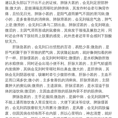
遂以及头部以下汗出不止的证候。肺脉大甚的，会见到足胫部肿
胀;微大的，是烦满喘息而呕吐的肺痹病，其发作时会牵引胸背作
痛，且怕见日光。肺脉小甚的，是阳气虚而腑气不固的泄泻病;微
小的，是多食善饥的消瘅病。肺脉滑甚的，会见到喘息气急，肺气
上逆;微滑的，会见到口鼻与二阴出血。肺脉涩甚的，会见到呕血;
微涩的，主因气滞而形成的鼠瘘病，其病发于颈项及腋肋之间，同
时还会伴有下肢轻而上肢重的感觉，此外患者还常常会感到下肢酸
软无力。
肝脉急甚的，会见到口出愤怒的言语，易怒少喜;微急的，是
肝气积聚于胁下所致的肥气病，其状隆起如肉，就好像倒扣着的杯
子一样。肝脉缓甚的，会见到时时呕吐;微缓的，是水积胸胁所致
的水瘕痹病，同时还会出现小便不利。肝脉大甚的，主肝气郁盛而
内发痈肿，其病会见到时常呕吐和出鼻血;微大的，是肝痹病，其
病会见到阴器收缩，咳嗽时牵引少腹部作痛。肝脉小甚的，主血不
足而口渴多饮;微小的，主多食善饥的消瘅病。肝脉滑甚的，主阴
囊肿大的癀疝病;微滑的，主遗尿病。肝脉涩甚的，是水湿溢于肢
体的溢饮病;微涩的，主因血虚所致的筋脉拘挛不舒的筋痹病。
脾脉急甚的，主手足搐搦;微急的，是膈中病，会见到因脾气
不能上通而致饮食入胃后复吐出，大便下涎沫等症状。脾脉缓甚
的，会见到四肢痿软无力而厥冷;微缓的，是风痿，会见到四肢偏
废，但因其病在经络而不在内脏，所以心里明白，神志清楚，就好