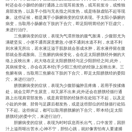
时还会在小肠经的循行通路上出现耳前发热，或耳前发冷，或惟独
肩部发热，以及手小指与无名指之间发热，或是络脉虚陷不起等现
象。这些证候，都是属于小肠腑病变的症状表现。手太阳小肠腑的
病变，当取用小肠腑在下肢的下合穴，即足阳明胃经的
下巨虚
穴，
来进行治疗。
三焦腑病变的症状，表现为气滞所致的腹气胀满，少腹部尤为
满硬坚实，小便不通而尿意窘急;小便不通则水道不利，水道不利
则水液无所出，若水液泛溢于肌肤就会形成水肿，若水液停留在腹
部就会形成胀病。三焦腑的病候变化，会在足太阳膀胱经外侧的大
络上反映出来，此大络在足太阳膀胱经与足少阳胆经之间;此外，
其病候变化，亦会在其本经(手少阳三焦经)的经脉上反映出来。三
焦腑有病，当取用三焦腑在下肢的下合穴，即足太阳膀胱经的
委阳
穴，来进行治疗。
膀胱腑病变的症状，表现为少腹部偏肿且疼痛，若用手按揉痛
处，就会立即产生尿意，却又尿不出来;此外还会在膀胱经循行通
路上出现肩背部发热，或是肩背部的经脉所在处陷下不起，以及足
小趾的外侧、胫骨与足踝后都发热，或是这些部位的经脉循行处陷
下不起。这些病证，都可以取用膀胱腑的下合穴，即本经(足太阳
膀胱经)的
委中
穴，来进行治疗。
胆腑病变的症状，表现为时时叹息而长出气，口中发苦，因胆
汁上溢而呕出苦水;心神不宁，胆怯心跳，就好像害怕有人要逮捕