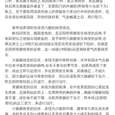
穴时，要屈膝才能取之;取
阳陵泉
穴时，要正身蹲坐，竖起膝盖，
然后再沿着膝盖外缘直下，至
委阳
穴的外侧部(即腓骨小头前下方)
取之。至于要取用浅表经脉上的荥输各穴来治疗外经的疾患时，也
应在牵拉伸展四肢，而使经脉舒展、气血畅通之后，再行取穴。
黄帝说希望听你讲讲六腑的病变情况。
岐伯回答说，颜面发热的，是足阳明胃腑发生病变的反映;手
鱼际部位之络脉出现瘀血的，是手阳明大肠腑发生病变的反映;在
两足跗之上(
冲阳穴
处)的动脉出现坚实而竖或虚软下陷的，也都是
足阳明胃腑病变的反映，这一动脉(冲阳脉)还是测候胃气的要脉所
在。
大肠腑病变的症状，表现为肠中阵阵切痛，并伴有因水气在肠
中往来冲激而发响的肠鸣;在冬天寒冷的季节里，如果再感受了寒
邪，就会立即引起泄泻，并在脐周发生疼痛，其痛难忍，不能久
立。因大肠的证候与胃密切相关，所以应该取用大肠腑的下合穴，
即足阳明胃经的
上巨虚
穴，来进行治疗。
胃腑病变的症状，表现为腹部胀满，在中焦胃脘部的心窝处发
生疼痛，且痛势由此而上，支撑两旁的胸胁作痛，胸膈与咽喉间阻
塞不通，使饮食不能下咽，当取用胃腑的下合穴，即本经(足阳明
胃经)的
足三里
穴，来进行治疗。
小肠腑病变的症状，表现为少腹部作痛，腰脊牵引睾丸发生疼
痛，并时常会见到小便窘急以及里急后重等大小便不利的情况，同