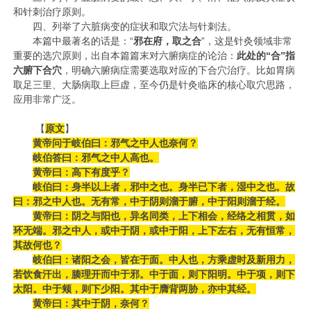
和针刺治疗原则。
四、列举了六脏病变的症状和取穴法与针刺法。
本篇中最著名的话是：“
邪在府，取之合
”，这是针灸领域非常
重要的选穴原则，出自本篇篇末对六腑病症的论治：
此处的“
合”
指‌
六腑下合穴‌
，明确六腑病症需要选取对应的下合穴治疗。比如胃病
取足三里、大肠病取上巨虚，至今仍是针灸临床的核心取穴思路，
应用非常广泛。
【
原文
】
黄帝问于岐伯曰：邪气之中人也奈何？
岐伯答曰：邪气之中人高也。
黄帝曰：高下有度乎？
岐伯曰：身半以上者，邪中之也。身半已下者，湿中之也。故
曰：邪之中人也。无有常，中于阴则溜于腑，中于阳则溜于经。
黄帝曰：阴之与阳也，异名同类，上下相会，经络之相贯，如
环无端。邪之中人，或中于阴，或中于阳，上下左右，无有恒常，
其故何也？
岐伯曰：诸阳之会，皆在于面。中人也，方乘虚时及新用力，
若饮食汗出，腠理开而中于邪。中于面，则下阳明。中于项，则下
太阳。中于颊，则下少阳。其中于膺背两胁，亦中其经。
黄帝曰：其中于阴，奈何？