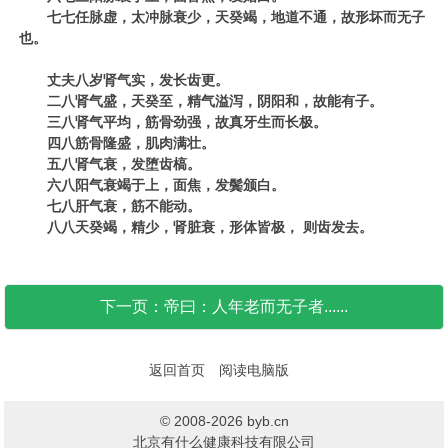
七七任脉虚，太冲脉衰少，天癸竭，地道不通，故形坏而无子
也。
丈夫八岁肾气实，发长齿更。
二八肾气盛，天癸至，精气溢泻，阴阳和，故能有子。
三八肾气平均，筋骨劲强，故真牙生而长极。
四八筋骨隆盛，肌肉满壮。
五八肾气衰，发堕齿槁。
六八阳气衰竭于上，面焦，发鬓颁白。
七八肝气衰，筋不能动。
八八天癸竭，精少，肾脏衰，形体皆极，
则齿发去。
下一页：帝曰：人年老而无子者......
返回首页
阅读电脑版
© 2008-2026 byb.cn
北京有什么健康科技有限公司