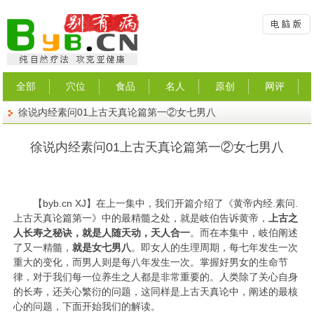
全部
穴位
食品
名人
原创
网评
徐说内经素问01上古天真论篇第一②女七男八
徐说内经素问01上古天真论篇第一②女七男八
【
byb.cn
XJ】在上一集中，我们开篇介绍了《黄帝内经.素问.
上古天真论篇第一
》中
的最精髓之处，就是岐伯告诉黄帝，
上古之
人长寿之秘诀，就是人随天动，天人合一
。而在本集中，岐伯阐述
了又一精髓，
就是女七男八
。即女人的生理周期，每七年发生一次
重大的变化，而男人则是每八年发生一次。掌握好男女的生命节
律，对于我们每一位养生之人都是非常重要的。人类除了关心自身
的长寿，还关心繁衍的问题，这同样是上古天真论中，阐述的最核
心的问题，下面开始我们的解读。