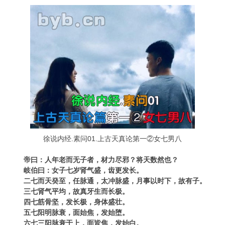
徐说内经.素问01.上古天真论第一②女七男八
帝曰：人年老而无子者，材力尽邪？将天数然也？
岐伯曰：女子七岁肾气盛，齿更发长。
二七而天癸至，任脉通，太冲脉盛，月事以时下，故有子。
三七肾气平均，故真牙生而长极。
四七筋骨坚，发长极，身体盛壮。
五七阳明脉衰，面始焦，发始堕。
六七三阳脉衰于上，面皆焦，发始白。