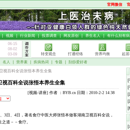
官网微信
|
视频
|
行业新闻
|
投票调查
|
网友原创
|
养生名人
|
有什么别有病
06-15
08-02
转变观念
打通经络
营养均衡
起居
03-09
|
名人
|
营养素
|
疾病热词
|
专题
|
刮痧爱好者
湖南卫视百科全说张悟本养生全集
卫视百科全说张悟本养生全集
[视频-讲座] 作者 ：BYB.cn 日期：2010-2-2 14:38
、2日、3日、4日，著名食疗中医大师张悟本做客湖南卫视百科全说，
生之道－－食疗。