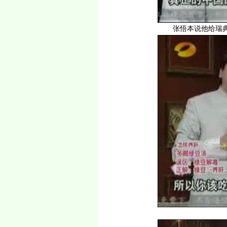
张悟本说他给瑞