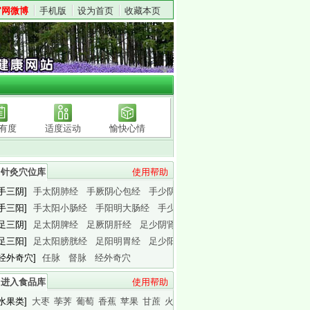
官网微博
手机版
设为首页
收藏本页
有度
适度运动
愉快心情
针灸穴位库
使用帮助
[手三阴]
手太阴肺经
手厥阴心包经
手少阴心经
[手三阳]
手太阳小肠经
手阳明大肠经
手少阳三焦经
[足三阴]
足太阴脾经
足厥阴肝经
足少阴肾经
[足三阳]
足太阳膀胱经
足阳明胃经
足少阳胆经
[经外奇穴]
任脉
督脉
经外奇穴
进入食品库
使用帮助
[水果类]
大枣
荸荠
葡萄
香蕉
苹果
甘蔗
火龙果