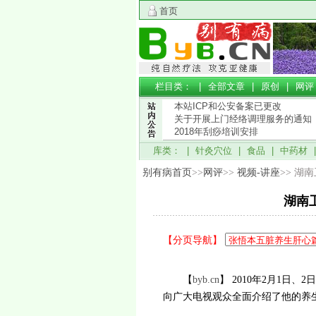
首页
栏目类： |
全部文章
|
原创
|
网评
本站ICP和公安备案已更改
关于开展上门经络调理服务的通知
2018年刮痧培训安排
库类： |
针灸穴位
|
食品
|
中药材
别有病首页
>>
网评
>>
视频-讲座
>> 
湖南
【分页导航】
【
byb.cn
】 2010年2月1日
向广大电视观众全面介绍了他的养