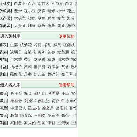
[蔬菜类]
白萝卜
百合
紫甘蓝
圆白菜
白菜
黑木耳
白木耳
[杂粮类]
薏米
红小豆
芡实
糙米
小米
花生
白瓜子
[水产类]
大头鱼
鲫鱼
草鱼
鲤鱼
鲍鱼
海带
基围虾
[肉禽蛋]
大头鱼
鲫鱼
草鱼
鲤鱼
鲍鱼
海带
基围虾
进入药材库
使用帮助
[解表]
生姜
杭菊花
薄荷
柴胡
麻黄
红藤枝
蟾皮
[清热]
决明子
金银花
黄芩
苦参
鲛鱼胆
栀子
白胶香
[理气]
广木香
香附
龙涎香
檀香
川木香
祁木香
印木香
[补益]
枸杞子
黄精
当归身
西洋参
黄耆
巴戟天
白干园参
[活血]
藏红花
丹参
孩儿茶
骨碎补
益母草
血竭
川芎
进入名人库
使用帮助
40后]
陈玉琴
杨奕
郝万山
张秀勤
王琦
祝肇刚
陈淑长
50后]
单桂敏
刘逢军
蔡洪光
何裕民
徐永红
傅杰英
王晨霞
60后]
中里巴人
陈金柱
徐文兵
萧宏慈
张悟本
曲黎敏
马悦凌
70后]
程凯
陈允斌
王明勇
罗宗美
魏伟
丁霞
蔡英杰
[其他]
武国忠
罗大伦
彭鑫
李智
王鸿谟
王连清
迷罗