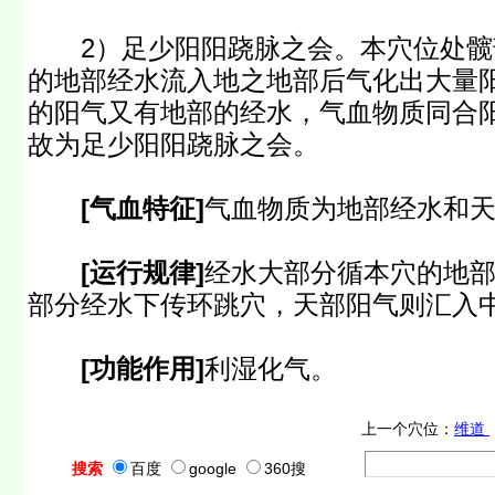
2）足少阳阳跷脉之会。本穴位处髋
的地部经水流入地之地部后气化出大量
的阳气又有地部的经水，气血物质同合
故为足少阳阳跷脉之会。
[气血特征]
气血物质为地部经水和
[运行规律]
经水大部分循本穴的地
部分经水下传环跳穴，天部阳气则汇入
[功能作用]
利湿化气。
上一个穴位：
维道
搜索
百度
google
360搜