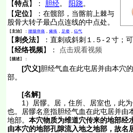
【
特点
】：
胆经
。
阳跷
。
【
定位
】：
在髋部，当髂前上棘与
股骨大转子最凸点连线的中点处。
【
主治
】：
腰腿痹痛
，
瘫痪
，
足痿
，
疝气
【
刺灸法
】：直刺或斜刺１.５-２寸；
【
经络视频
】：
点击观看视频
【
描述
】：
[穴义]
胆经气血在此屯居并由本穴
部。
[名解]
1）居髎。居，住所、居室也，此为
也。居髎名意指胆经气血在此屯居并由
地部。
本穴物质为维道穴传来的地部经
由本穴的地部孔隙流入地之地部，故名