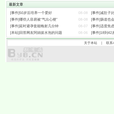
最新文章
[事件]50岁后培养一个爱好
08-08
[事件]减肚子
[事件]哪些人容易被“气出心梗”
08-08
[事件]肠道也会
[事件]延时避孕套能晚射几分钟
08-07
[事件]适度焦
[本站]回答网友阿娟拔水泡的问题
08-06
[事件]18到42
关于本站
|
联系