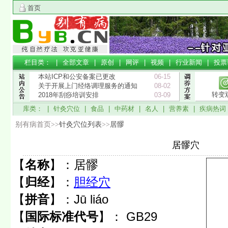
首页
栏目类： |
全部文章
|
原创
|
网评
|
视频
|
行业新闻
|
投票
本站ICP和公安备案已更改
06-15
关于开展上门经络调理服务的通知
08-02
转变
2018年刮痧培训安排
03-09
库类： |
针灸穴位
|
食品
|
中药材
|
名人
|
营养素
|
疾病热词
别有病首页>>
针灸穴位列表
>>
居髎
居髎穴
【
名称
】：
居髎
【
归经
】：
胆经穴
【
拼音
】：
Jū liáo
【
国际标准代号
】：
GB29