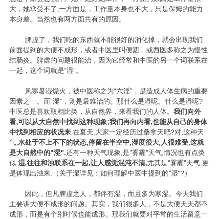
大，她承受不了;一方面是，工作量本身也不大，只是保姆的能力
本身差。当然也有两方面共有的原因。
脾虚了，我们吃的东西就不能很好的消化掉，就会出现我们
前面提到的大便不成形，或者中医里叫便溏，或西医多称之为慢性
结肠炎。脾虚的问题很能治，因为它经常和中医的另一个词联系在
一起，这个词就是“湿”。
风寒暑湿燥火，被中医称之为“六淫”，是造成人体生病的重要
因素之一。而“湿”，则是最难治的。那什么是湿呢。什么是湿呢?
中医总是喜欢取相比类，从自然界，来看我们的人体。
我们向外
看,可以从大自然中找到这种现象;我们再向内看,也能从自己的身体
中找到相应的状况来
.在夏天,大家一定经历过桑拿天吧?对,这种天
气,
水处于不上不下的状态,停留在半空中,湿度很大,人很难受,这就
是大自然中的"湿".
还有一种天气现象,是"雾霾"天气,情况也有点类
似.
湿,往往和浊联系在一起,让人感觉混沌不清,
尤其是"雾霾"天气,更
是体现出浊来.（关于湿详见：
如何理解中医中提到的"湿"?
）
因此，但凡脾虚之人，都伴有湿，而且多为寒湿。今天我们
主要讲大便不成形的问题。其实，我们很多人，不是大便天天都不
成形，而是有个别时候也能成形。那我们就要对平常的生活留意一