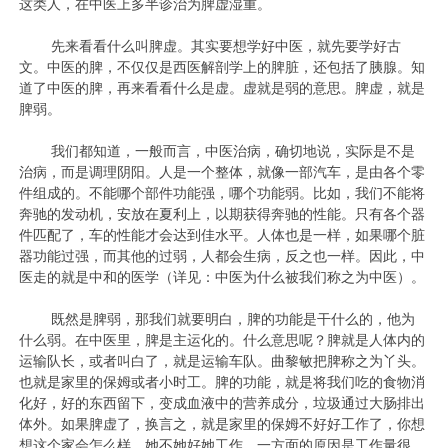
这类人，在中医上多半诊治为脾虚湿重。
先来看看什么叫脾虚。其实要想学好中医，就先要学好古
文。中医的脾，不仅仅是西医解剖学上的脾脏，还包括了胰腺。知
道了中医的脾，再来看看什么是虚。虚就是弱的意思。脾虚，就是
脾弱。
我们都知道，一般而言，中医治病，确切地说，实际是不是
治病，而是调理阴阳。人是一个整体，就像一部汽车，是由各个零
件组成的。不能哪个部件功能强，哪个功能弱。比如，我们不能将
奔驰的发动机，安放在夏利上，以期获得奔驰的性能。只有各个器
件匹配了，车的性能才会达到佳水平。人体也是一样，如果哪个脏
器功能过强，而其他的过弱，人都会生病，反之也一样。因此，中
医走的就是中和的医学（详见：
中医为什么被我们称之为中医
）。
既然是脾弱，那我们就要明白，脾的功能是干什么的，他为
什么弱。在中医里，脾是主运化的。什么意思呢？脾就是人体内的
运输队长，或者叫白了，就是运输车队。曲黎敏把脾称之为丫头。
也就是家里的保姆或者小时工。脾的功能，就是将我们吃的食物消
化好，好的东西留下，变成血液中的营养成分，垃圾通过大肠排出
体外。如果脾虚了，换言之，就是家里的保姆不好好工作了，你想
想这个家会怎么样。她不她好她工作，一方面的原因是工作量很