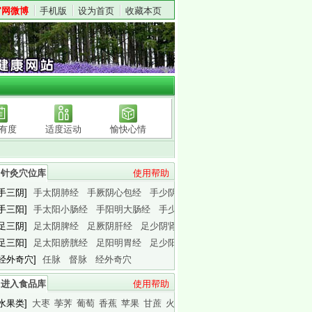
官网微博
手机版
设为首页
收藏本页
有度
适度运动
愉快心情
针灸穴位库
使用帮助
[手三阴]
手太阴肺经
手厥阴心包经
手少阴心经
[手三阳]
手太阳小肠经
手阳明大肠经
手少阳三焦经
[足三阴]
足太阴脾经
足厥阴肝经
足少阴肾经
[足三阳]
足太阳膀胱经
足阳明胃经
足少阳胆经
[经外奇穴]
任脉
督脉
经外奇穴
进入食品库
使用帮助
[水果类]
大枣
荸荠
葡萄
香蕉
苹果
甘蔗
火龙果