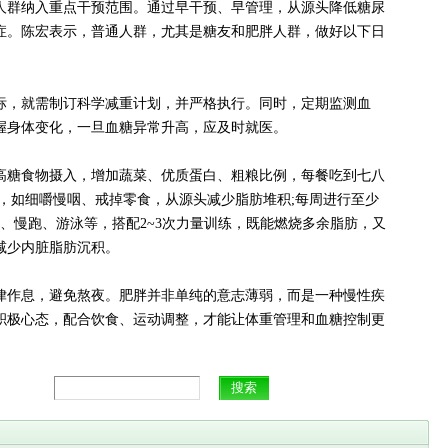
人群纳入重点干预范围。通过早干预、早管理，从源头降低糖尿
症。陈宏表示，普通人群，尤其是糖友和肥胖人群，做好以下日
，就需制订科学减重计划，并严格执行。同时，定期监测血
握身体变化，一旦血糖异常升高，应及时就医。
糖食物摄入，增加蔬菜、优质蛋白、粗粮比例，每餐吃到七八
，如细嚼慢咽、戒掉零食，从源头减少脂肪堆积;每周进行至少
走、慢跑、游泳等，搭配2~3次力量训练，既能燃烧多余脂肪，又
减少内脏脂肪沉积。
作息，避免熬夜。肥胖并非单纯的意志薄弱，而是一种慢性疾
积极心态，配合饮食、运动调整，才能让体重管理和血糖控制更