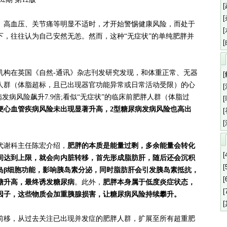
高血压、关节痛等明显不适时，才开始警惕健康风险，而处于
下，往往认为自己安然无恙。然而，这种“无症状”的单纯肥胖并
在英国《自然-通讯》杂志刊发研究发现，和体重正常、无器
人群（体脂超标，且已出现器官功能异常或日常活动受限）的心
病发病风险飙升7.9倍;看似“无症状”的临床前肥胖人群（体脂过
便心血管疾病风险未出现显著升高，2型糖尿病发病风险也高出
谢科主任陈宏介绍，
肥胖的本质是能量过剩，多余能量会转化
[
间达到上限，就会向内脏转移，首先形成脂肪肝，随后还会沉积
[
岛β细胞功能，影响胰岛素分泌，同时脂肪肝会引发胰岛素抵抗，
[
糖升高，最终诱发糖尿病
。此外，
肥胖本身属于低度炎症状态，
[
因子，这些物质会加重胰腺损害，让糖尿病风险持续攀升。
移，从过去关注已出现并发症的肥胖人群，扩展至所有超重肥