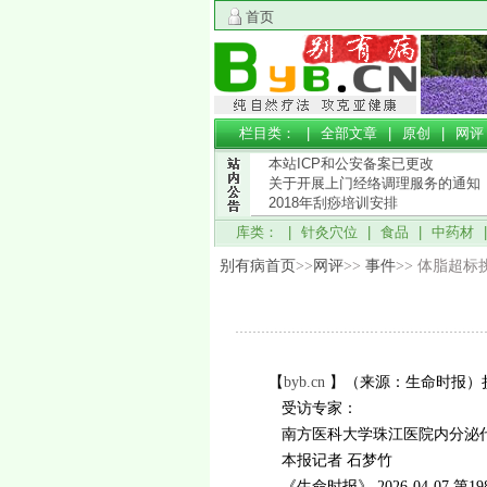
首页
栏目类： |
全部文章
|
原创
|
网评
本站ICP和公安备案已更改
关于开展上门经络调理服务的通知
2018年刮痧培训安排
库类： |
针灸穴位
|
食品
|
中药材
别有病首页
>>
网评
>>
事件
>> 体脂超标
【
byb.cn
】（来源：生命时报）损
受访专家：
南方医科大学珠江医院内分泌代谢
本报记者 石梦竹
《生命时报》 2026-04-07 第19