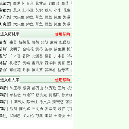
[蔬菜类]
白萝卜
百合
紫甘蓝
圆白菜
白菜
黑木耳
白木耳
[杂粮类]
薏米
红小豆
芡实
糙米
小米
花生
白瓜子
[水产类]
大头鱼
鲫鱼
草鱼
鲤鱼
鲍鱼
海带
基围虾
[肉禽蛋]
大头鱼
鲫鱼
草鱼
鲤鱼
鲍鱼
海带
基围虾
进入药材库
使用帮助
[解表]
生姜
杭菊花
薄荷
柴胡
麻黄
红藤枝
蟾皮
[清热]
决明子
金银花
黄芩
苦参
鲛鱼胆
栀子
白胶香
[理气]
广木香
香附
龙涎香
檀香
川木香
祁木香
印木香
[补益]
枸杞子
黄精
当归身
西洋参
黄耆
巴戟天
白干园参
[活血]
藏红花
丹参
孩儿茶
骨碎补
益母草
血竭
川芎
进入名人库
使用帮助
40后]
陈玉琴
杨奕
郝万山
张秀勤
王琦
祝肇刚
陈淑长
50后]
单桂敏
刘逢军
蔡洪光
何裕民
徐永红
傅杰英
王晨霞
60后]
中里巴人
陈金柱
徐文兵
萧宏慈
张悟本
曲黎敏
马悦凌
70后]
程凯
陈允斌
王明勇
罗宗美
魏伟
丁霞
蔡英杰
[其他]
武国忠
罗大伦
彭鑫
李智
王鸿谟
王连清
迷罗