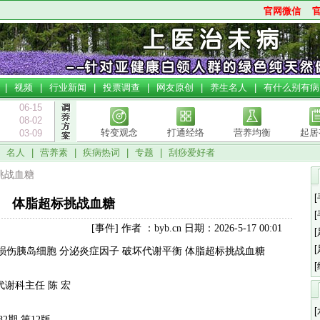
官网微信
|
视频
|
行业新闻
|
投票调查
|
网友原创
|
养生名人
|
有什么别有病
06-15
08-02
转变观念
打通经络
营养均衡
起居
03-09
|
名人
|
营养素
|
疾病热词
|
专题
|
刮痧爱好者
挑战血糖
体脂超标挑战血糖
[事件] 作者 ：byb.cn 日期：2026-5-17 00:01
伤胰岛细胞 分泌炎症因子 破坏代谢平衡 体脂超标挑战血糖
科主任 陈 宏
82期 第12版